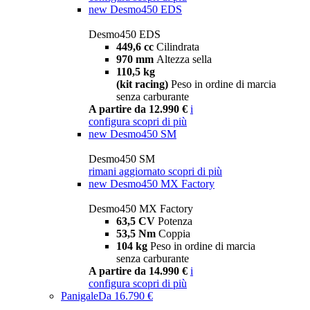
new
Desmo450 EDS
Desmo450 EDS
449,6 cc
Cilindrata
970 mm
Altezza sella
110,5 kg
(kit racing)
Peso in ordine di marcia
senza carburante
A partire da 12.990 €
i
configura
scopri di più
new
Desmo450 SM
Desmo450 SM
rimani aggiornato
scopri di più
new
Desmo450 MX Factory
Desmo450 MX Factory
63,5 CV
Potenza
53,5 Nm
Coppia
104 kg
Peso in ordine di marcia
senza carburante
A partire da 14.990 €
i
configura
scopri di più
Panigale
Da 16.790 €