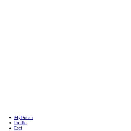
MyDucati
Profilo
Esci