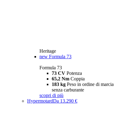
Heritage
new
Formula 73
Formula 73
73 CV
Potenza
65,2 Nm
Coppia
183 kg
Peso in ordine di marcia
senza carburante
scopri di più
Hypermotard
Da 13.290 €