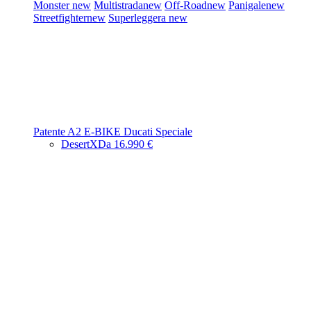
Monster
new
Multistrada
new
Off-Road
new
Panigale
new
Streetfighter
new
Superleggera
new
Patente A2
E-BIKE
Ducati Speciale
DesertX
Da 16.990 €