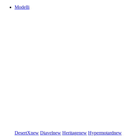
Modelli
DesertX
new
Diavel
new
Heritage
new
Hypermotard
new