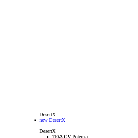
DesertX
new
DesertX
DesertX
110,3 CV
Potenza