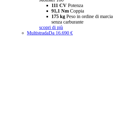
111 CV
Potenza
91,1 Nm
Coppia
175 kg
Peso in ordine di marcia
senza carburante
scopri di più
Multistrada
Da 16.690 €