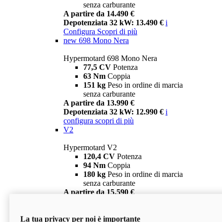
senza carburante
A partire da 14.490 €
Depotenziata 32 kW: 13.490 €
i
Configura
Scopri di più
new
698 Mono Nera
Hypermotard 698 Mono Nera
77,5 CV
Potenza
63 Nm
Coppia
151 kg
Peso in ordine di marcia
senza carburante
A partire da 13.990 €
Depotenziata 32 kW: 12.990 €
i
configura
scopri di più
V2
Hypermotard V2
120,4 CV
Potenza
94 Nm
Coppia
180 kg
Peso in ordine di marcia
senza carburante
A partire da 15.590 €
Depotenziata 35 kW: 14.590 €
i
configura
scopri di più
La tua privacy per noi è importante
V2 SP