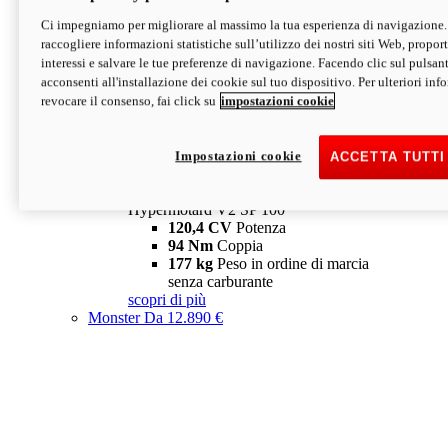
Ci impegniamo per migliorare al massimo la tua esperienza di navigazione.
Hypermotard V2 SP
raccogliere informazioni statistiche sull’utilizzo dei nostri siti Web, proporti
120,4 CV
Potenza
interessi e salvare le tue preferenze di navigazione. Facendo clic sul pulsant
94 Nm
Coppia
acconsenti all'installazione dei cookie sul tuo dispositivo. Per ulteriori in
177 kg
Peso in ordine di marcia
revocare il consenso, fai click su
impostazioni cookie
senza carburante
A partire da 19.890 €
Depotenziata 35 kW: 18.890 €
i
configura
scopri di più
Impostazioni cookie
ACCETTA TUTTI
new
V2 SP 100
Hypermotard V2 SP 100
120,4 CV
Potenza
94 Nm
Coppia
177 kg
Peso in ordine di marcia
senza carburante
scopri di più
Monster
Da 12.890 €