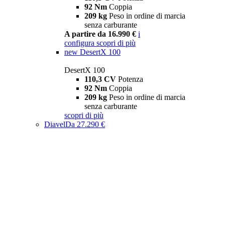
92 Nm
Coppia
209 kg
Peso in ordine di marcia
senza carburante
A partire da 16.990 €
i
configura
scopri di più
new
DesertX 100
DesertX 100
110,3 CV
Potenza
92 Nm
Coppia
209 kg
Peso in ordine di marcia
senza carburante
scopri di più
Diavel
Da 27.290 €