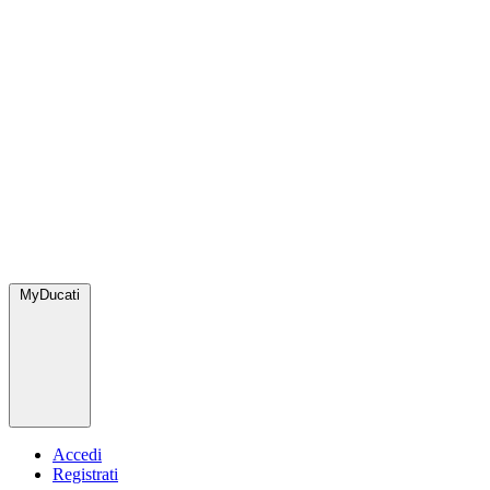
MyDucati
Accedi
Registrati