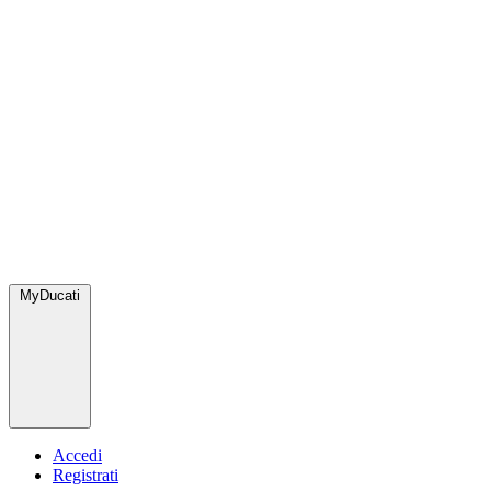
MyDucati
Accedi
Registrati