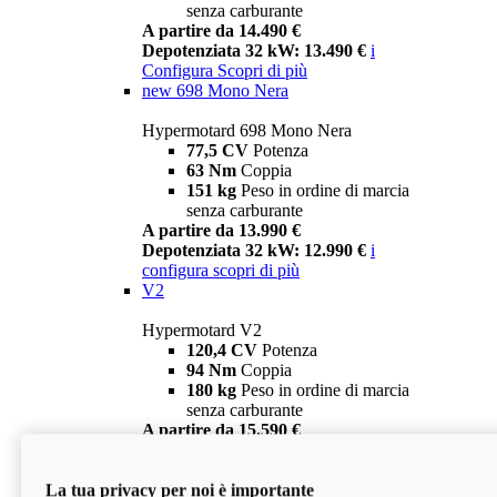
senza carburante
A partire da 14.490 €
Depotenziata 32 kW: 13.490 €
i
Configura
Scopri di più
new
698 Mono Nera
Hypermotard 698 Mono Nera
77,5 CV
Potenza
63 Nm
Coppia
151 kg
Peso in ordine di marcia
senza carburante
A partire da 13.990 €
Depotenziata 32 kW: 12.990 €
i
configura
scopri di più
V2
Hypermotard V2
120,4 CV
Potenza
94 Nm
Coppia
180 kg
Peso in ordine di marcia
senza carburante
A partire da 15.590 €
Depotenziata 35 kW: 14.590 €
i
configura
scopri di più
La tua privacy per noi è importante
V2 SP