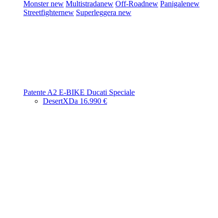
Monster
new
Multistrada
new
Off-Road
new
Panigale
new
Streetfighter
new
Superleggera
new
Patente A2
E-BIKE
Ducati Speciale
DesertX
Da 16.990 €