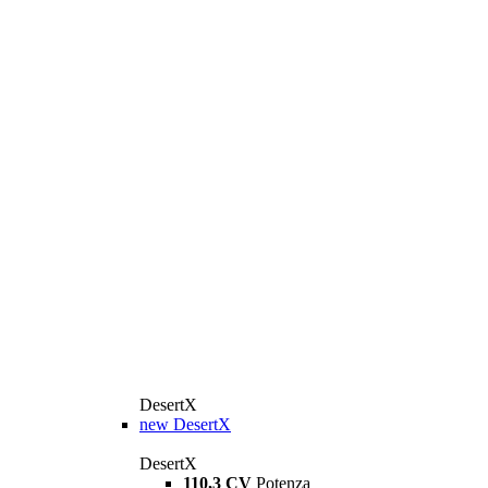
DesertX
new
DesertX
DesertX
110,3 CV
Potenza