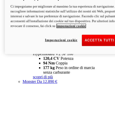
Ci impegniamo per migliorare al massimo la tua esperienza di navigazione.
Hypermotard V2 SP
raccogliere informazioni statistiche sull’utilizzo dei nostri siti Web, proporti
120,4 CV
Potenza
interessi e salvare le tue preferenze di navigazione. Facendo clic sul pulsant
94 Nm
Coppia
acconsenti all'installazione dei cookie sul tuo dispositivo. Per ulteriori in
177 kg
Peso in ordine di marcia
revocare il consenso, fai click su
impostazioni cookie
senza carburante
A partire da 19.890 €
Depotenziata 35 kW: 18.890 €
i
configura
scopri di più
Impostazioni cookie
ACCETTA TUTTI
new
V2 SP 100
Hypermotard V2 SP 100
120,4 CV
Potenza
94 Nm
Coppia
177 kg
Peso in ordine di marcia
senza carburante
scopri di più
Monster
Da 12.890 €