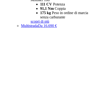
111 CV
Potenza
91,1 Nm
Coppia
175 kg
Peso in ordine di marcia
senza carburante
scopri di più
Multistrada
Da 16.690 €