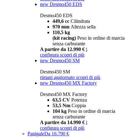
new
Desmo450 EDS
Desmo450 EDS
449,6 cc
Cilindrata
970 mm
Altezza sella
110,5 kg
(kit racing)
Peso in ordine di marcia
senza carburante
A partire da 12.990 €
i
configura
scopri di più
new
Desmo450 SM
Desmo450 SM
rimani aggiornato
scopri di più
new
Desmo450 MX Factory
Desmo450 MX Factory
63,5 CV
Potenza
53,5 Nm
Coppia
104 kg
Peso in ordine di marcia
senza carburante
A partire da 14.990 €
i
configura
scopri di più
Panigale
Da 16.790 €