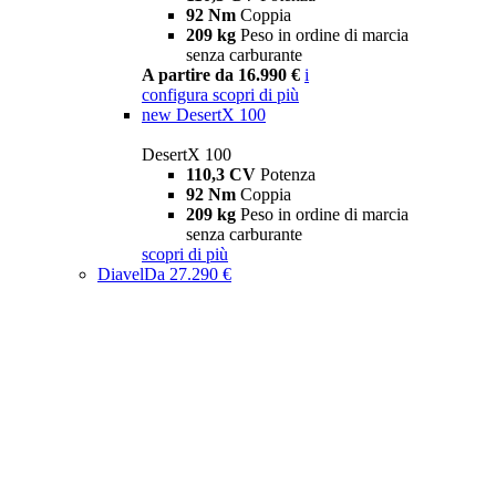
92 Nm
Coppia
209 kg
Peso in ordine di marcia
senza carburante
A partire da 16.990 €
i
configura
scopri di più
new
DesertX 100
DesertX 100
110,3 CV
Potenza
92 Nm
Coppia
209 kg
Peso in ordine di marcia
senza carburante
scopri di più
Diavel
Da 27.290 €