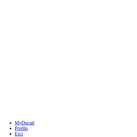
MyDucati
Profilo
Esci