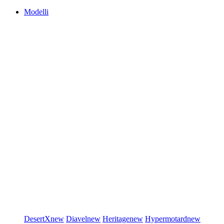
Modelli
DesertX
new
Diavel
new
Heritage
new
Hypermotard
new