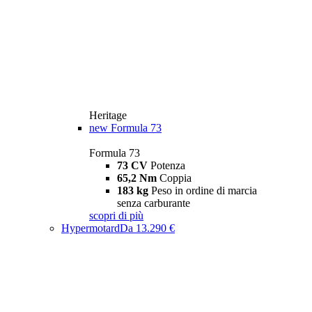
Heritage
new
Formula 73
Formula 73
73 CV
Potenza
65,2 Nm
Coppia
183 kg
Peso in ordine di marcia
senza carburante
scopri di più
Hypermotard
Da 13.290 €