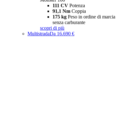
111 CV
Potenza
91,1 Nm
Coppia
175 kg
Peso in ordine di marcia
senza carburante
scopri di più
Multistrada
Da 16.690 €