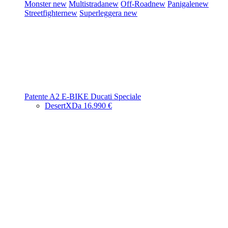
Monster
new
Multistrada
new
Off-Road
new
Panigale
new
Streetfighter
new
Superleggera
new
Patente A2
E-BIKE
Ducati Speciale
DesertX
Da 16.990 €