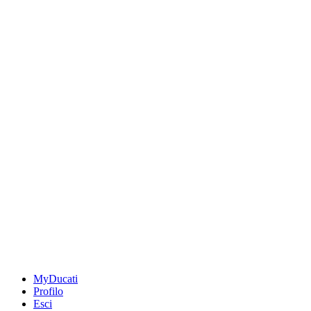
MyDucati
Profilo
Esci