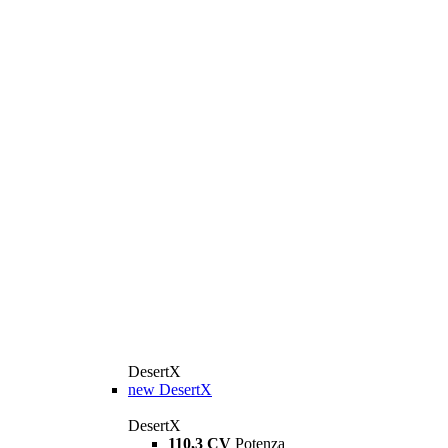
DesertX
new
DesertX
DesertX
110,3 CV
Potenza