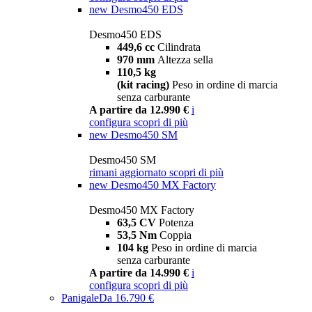
new
Desmo450 EDS
Desmo450 EDS
449,6 cc
Cilindrata
970 mm
Altezza sella
110,5 kg
(kit racing)
Peso in ordine di marcia
senza carburante
A partire da 12.990 €
i
configura
scopri di più
new
Desmo450 SM
Desmo450 SM
rimani aggiornato
scopri di più
new
Desmo450 MX Factory
Desmo450 MX Factory
63,5 CV
Potenza
53,5 Nm
Coppia
104 kg
Peso in ordine di marcia
senza carburante
A partire da 14.990 €
i
configura
scopri di più
Panigale
Da 16.790 €