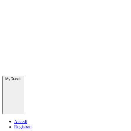
MyDucati
Accedi
Registrati