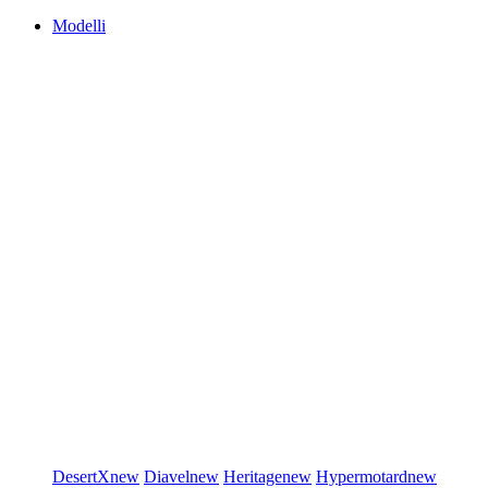
Modelli
DesertX
new
Diavel
new
Heritage
new
Hypermotard
new