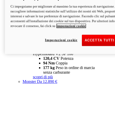
Ci impegniamo per migliorare al massimo la tua esperienza di navigazione.
Hypermotard V2 SP
raccogliere informazioni statistiche sull’utilizzo dei nostri siti Web, proporti
120,4 CV
Potenza
interessi e salvare le tue preferenze di navigazione. Facendo clic sul pulsant
94 Nm
Coppia
acconsenti all'installazione dei cookie sul tuo dispositivo. Per ulteriori in
177 kg
Peso in ordine di marcia
revocare il consenso, fai click su
impostazioni cookie
senza carburante
A partire da 19.890 €
Depotenziata 35 kW: 18.890 €
i
configura
scopri di più
Impostazioni cookie
ACCETTA TUTTI
new
V2 SP 100
Hypermotard V2 SP 100
120,4 CV
Potenza
94 Nm
Coppia
177 kg
Peso in ordine di marcia
senza carburante
scopri di più
Monster
Da 12.890 €