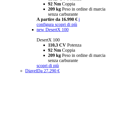
92 Nm
Coppia
209 kg
Peso in ordine di marcia
senza carburante
A partire da 16.990 €
i
configura
scopri di più
new
DesertX 100
DesertX 100
110,3 CV
Potenza
92 Nm
Coppia
209 kg
Peso in ordine di marcia
senza carburante
scopri di più
Diavel
Da 27.290 €