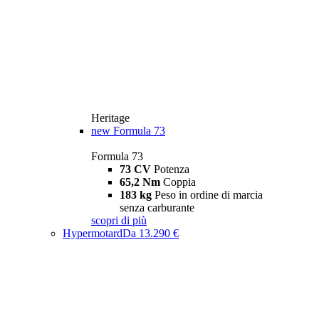
Heritage
new
Formula 73
Formula 73
73 CV
Potenza
65,2 Nm
Coppia
183 kg
Peso in ordine di marcia
senza carburante
scopri di più
Hypermotard
Da 13.290 €