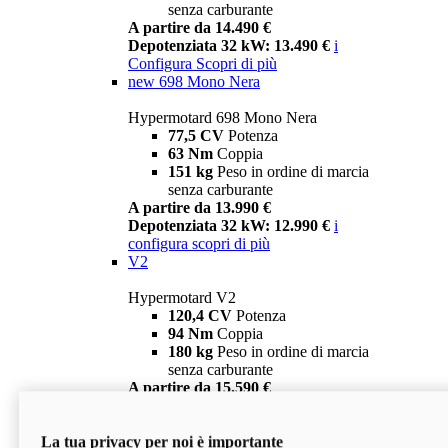
senza carburante
A partire da 14.490 €
Depotenziata 32 kW: 13.490 €
i
Configura
Scopri di più
new
698 Mono Nera
Hypermotard 698 Mono Nera
77,5 CV
Potenza
63 Nm
Coppia
151 kg
Peso in ordine di marcia
senza carburante
A partire da 13.990 €
Depotenziata 32 kW: 12.990 €
i
configura
scopri di più
V2
Hypermotard V2
120,4 CV
Potenza
94 Nm
Coppia
180 kg
Peso in ordine di marcia
senza carburante
A partire da 15.590 €
Depotenziata 35 kW: 14.590 €
i
configura
scopri di più
La tua privacy per noi è importante
V2 SP