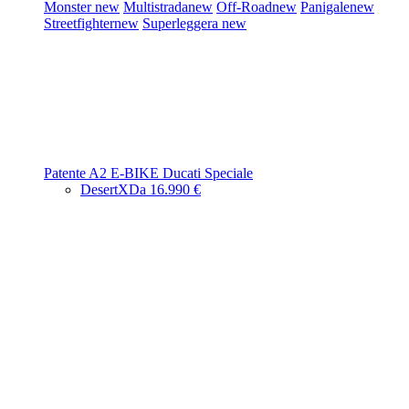
Monster
new
Multistrada
new
Off-Road
new
Panigale
new
Streetfighter
new
Superleggera
new
Patente A2
E-BIKE
Ducati Speciale
DesertX
Da 16.990 €