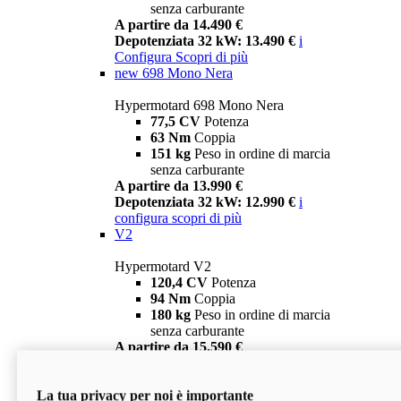
senza carburante
A partire da 14.490 €
Depotenziata 32 kW: 13.490 €
i
Configura
Scopri di più
new
698 Mono Nera
Hypermotard 698 Mono Nera
77,5 CV
Potenza
63 Nm
Coppia
151 kg
Peso in ordine di marcia
senza carburante
A partire da 13.990 €
Depotenziata 32 kW: 12.990 €
i
configura
scopri di più
V2
Hypermotard V2
120,4 CV
Potenza
94 Nm
Coppia
180 kg
Peso in ordine di marcia
senza carburante
A partire da 15.590 €
Depotenziata 35 kW: 14.590 €
i
configura
scopri di più
La tua privacy per noi è importante
V2 SP