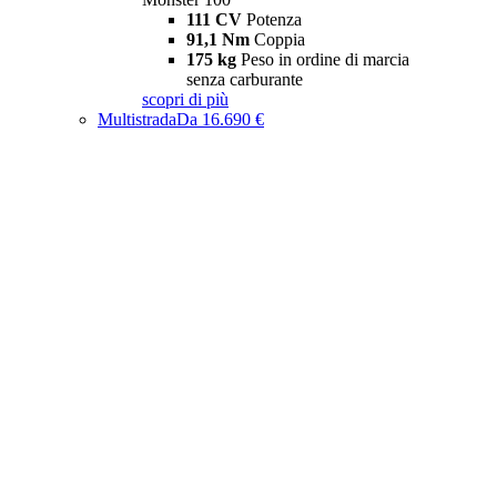
111 CV
Potenza
91,1 Nm
Coppia
175 kg
Peso in ordine di marcia
senza carburante
scopri di più
Multistrada
Da 16.690 €