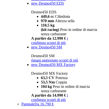
new
Desmo450 EDS
Desmo450 EDS
449,6 cc
Cilindrata
970 mm
Altezza sella
110,5 kg
(kit racing)
Peso in ordine di marcia
senza carburante
A partire da 12.990 €
i
configura
scopri di più
new
Desmo450 SM
Desmo450 SM
rimani aggiornato
scopri di più
new
Desmo450 MX Factory
Desmo450 MX Factory
63,5 CV
Potenza
53,5 Nm
Coppia
104 kg
Peso in ordine di marcia
senza carburante
A partire da 14.990 €
i
configura
scopri di più
Panigale
Da 16.790 €