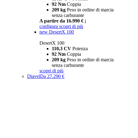
92 Nm
Coppia
209 kg
Peso in ordine di marcia
senza carburante
A partire da 16.990 €
i
configura
scopri di più
new
DesertX 100
DesertX 100
110,3 CV
Potenza
92 Nm
Coppia
209 kg
Peso in ordine di marcia
senza carburante
scopri di più
Diavel
Da 27.290 €