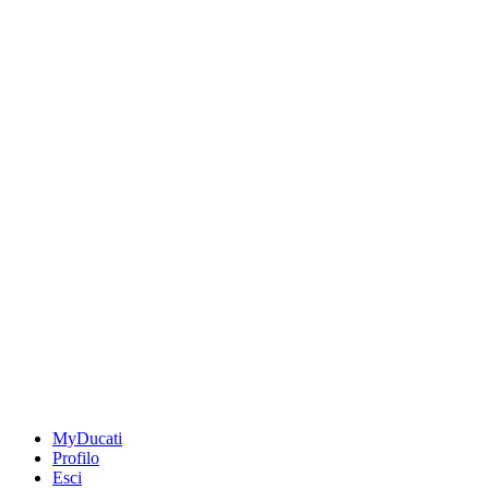
MyDucati
Profilo
Esci