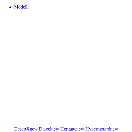
Modelli
DesertX
new
Diavel
new
Heritage
new
Hypermotard
new