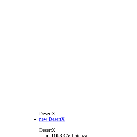
DesertX
new
DesertX
DesertX
110,3 CV
Potenza