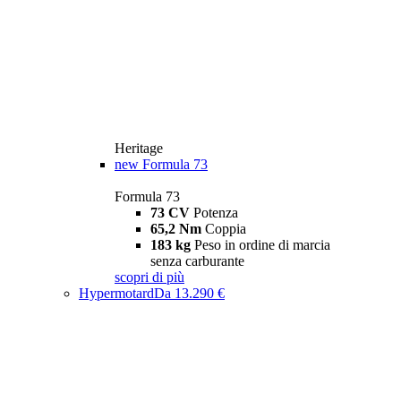
Heritage
new
Formula 73
Formula 73
73 CV
Potenza
65,2 Nm
Coppia
183 kg
Peso in ordine di marcia
senza carburante
scopri di più
Hypermotard
Da 13.290 €