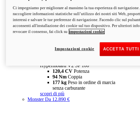
Ci impegniamo per migliorare al massimo la tua esperienza di navigazione.
Hypermotard V2 SP
raccogliere informazioni statistiche sull’utilizzo dei nostri siti Web, proporti
120,4 CV
Potenza
interessi e salvare le tue preferenze di navigazione. Facendo clic sul pulsant
94 Nm
Coppia
acconsenti all'installazione dei cookie sul tuo dispositivo. Per ulteriori in
177 kg
Peso in ordine di marcia
revocare il consenso, fai click su
impostazioni cookie
senza carburante
A partire da 19.890 €
Depotenziata 35 kW: 18.890 €
i
configura
scopri di più
Impostazioni cookie
ACCETTA TUTTI
new
V2 SP 100
Hypermotard V2 SP 100
120,4 CV
Potenza
94 Nm
Coppia
177 kg
Peso in ordine di marcia
senza carburante
scopri di più
Monster
Da 12.890 €