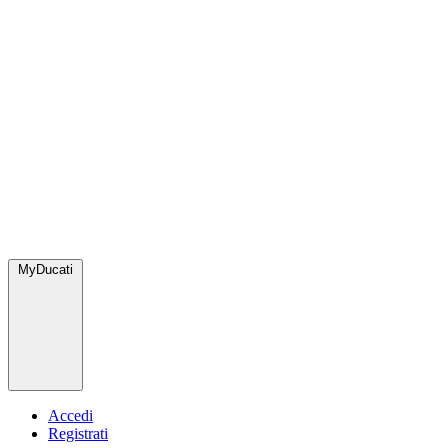
MyDucati
Accedi
Registrati