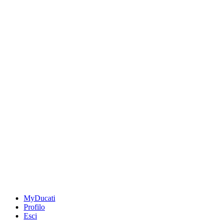
MyDucati
Profilo
Esci