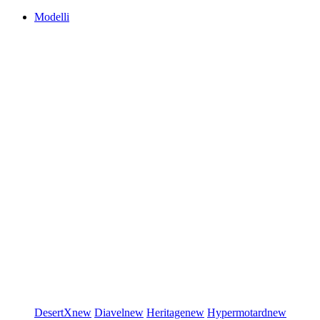
Modelli
DesertX
new
Diavel
new
Heritage
new
Hypermotard
new