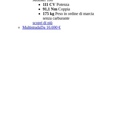
111 CV
Potenza
91,1 Nm
Coppia
175 kg
Peso in ordine di marcia
senza carburante
scopri di più
Multistrada
Da 16.690 €