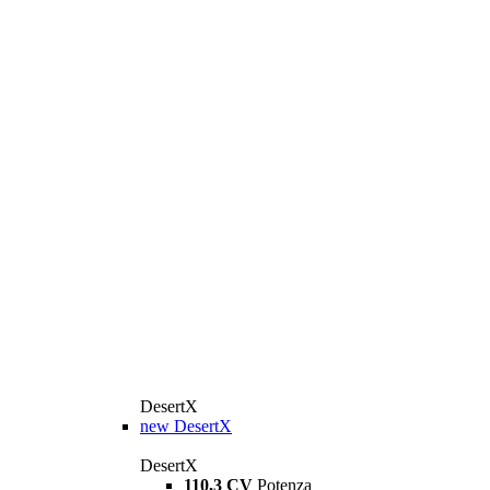
DesertX
new
DesertX
DesertX
110,3 CV
Potenza