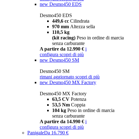
new
Desmo450 EDS
Desmo450 EDS
449,6 cc
Cilindrata
970 mm
Altezza sella
110,5 kg
(kit racing)
Peso in ordine di marcia
senza carburante
A partire da 12.990 €
i
configura
scopri di più
new
Desmo450 SM
Desmo450 SM
rimani aggiornato
scopri di più
new
Desmo450 MX Factory
Desmo450 MX Factory
63,5 CV
Potenza
53,5 Nm
Coppia
104 kg
Peso in ordine di marcia
senza carburante
A partire da 14.990 €
i
configura
scopri di più
Panigale
Da 16.790 €