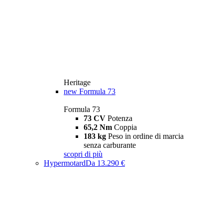
Heritage
new
Formula 73
Formula 73
73 CV
Potenza
65,2 Nm
Coppia
183 kg
Peso in ordine di marcia
senza carburante
scopri di più
Hypermotard
Da 13.290 €