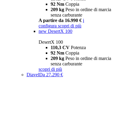
92 Nm
Coppia
209 kg
Peso in ordine di marcia
senza carburante
A partire da 16.990 €
i
configura
scopri di più
new
DesertX 100
DesertX 100
110,3 CV
Potenza
92 Nm
Coppia
209 kg
Peso in ordine di marcia
senza carburante
scopri di più
Diavel
Da 27.290 €