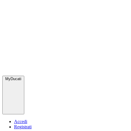
MyDucati
Accedi
Registrati