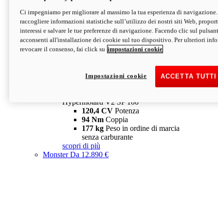
Ci impegniamo per migliorare al massimo la tua esperienza di navigazione.
Hypermotard V2 SP
raccogliere informazioni statistiche sull’utilizzo dei nostri siti Web, proporti
120,4 CV
Potenza
interessi e salvare le tue preferenze di navigazione. Facendo clic sul pulsant
94 Nm
Coppia
acconsenti all'installazione dei cookie sul tuo dispositivo. Per ulteriori in
177 kg
Peso in ordine di marcia
revocare il consenso, fai click su
impostazioni cookie
senza carburante
A partire da 19.890 €
Depotenziata 35 kW: 18.890 €
i
configura
scopri di più
Impostazioni cookie
ACCETTA TUTTI
new
V2 SP 100
Hypermotard V2 SP 100
120,4 CV
Potenza
94 Nm
Coppia
177 kg
Peso in ordine di marcia
senza carburante
scopri di più
Monster
Da 12.890 €