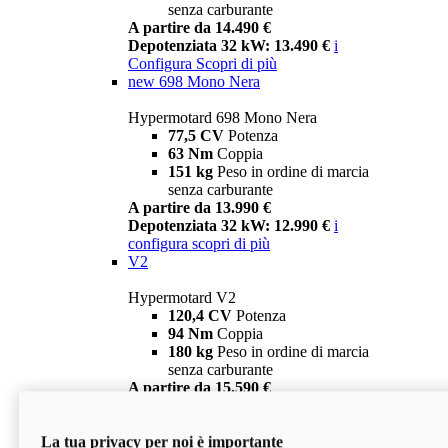
senza carburante
A partire da 14.490 €
Depotenziata 32 kW: 13.490 €
i
Configura
Scopri di più
new
698 Mono Nera
Hypermotard 698 Mono Nera
77,5 CV
Potenza
63 Nm
Coppia
151 kg
Peso in ordine di marcia
senza carburante
A partire da 13.990 €
Depotenziata 32 kW: 12.990 €
i
configura
scopri di più
V2
Hypermotard V2
120,4 CV
Potenza
94 Nm
Coppia
180 kg
Peso in ordine di marcia
senza carburante
A partire da 15.590 €
Depotenziata 35 kW: 14.590 €
i
configura
scopri di più
La tua privacy per noi è importante
V2 SP