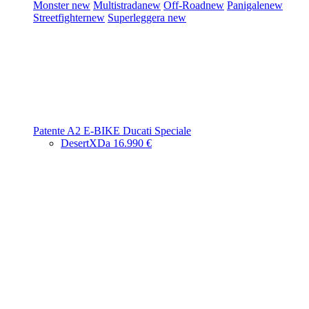
Monster
new
Multistrada
new
Off-Road
new
Panigale
new
Streetfighter
new
Superleggera
new
Patente A2
E-BIKE
Ducati Speciale
DesertX
Da 16.990 €