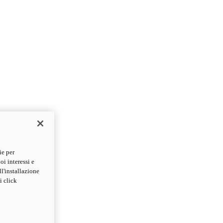
ie per
oi interessi e
ll'installazione
i click