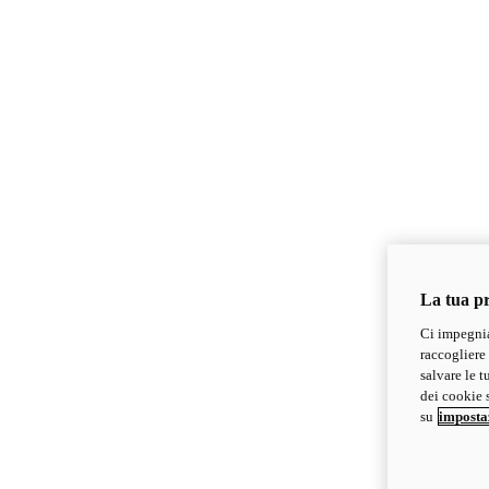
La tua pr
Ci impegnia
raccogliere 
salvare le t
dei cookie s
su
imposta