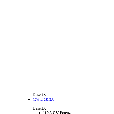
DesertX
new
DesertX
DesertX
110,3 CV
Potenza