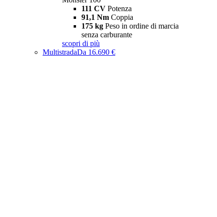
111 CV
Potenza
91,1 Nm
Coppia
175 kg
Peso in ordine di marcia
senza carburante
scopri di più
Multistrada
Da 16.690 €