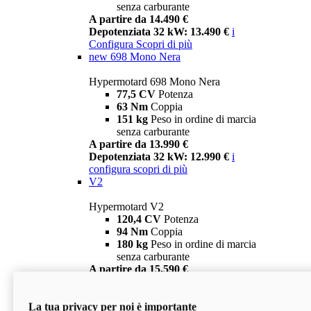
senza carburante
A partire da 14.490 €
Depotenziata 32 kW: 13.490 €
i
Configura
Scopri di più
new
698 Mono Nera
Hypermotard 698 Mono Nera
77,5 CV
Potenza
63 Nm
Coppia
151 kg
Peso in ordine di marcia
senza carburante
A partire da 13.990 €
Depotenziata 32 kW: 12.990 €
i
configura
scopri di più
V2
Hypermotard V2
120,4 CV
Potenza
94 Nm
Coppia
180 kg
Peso in ordine di marcia
senza carburante
A partire da 15.590 €
Depotenziata 35 kW: 14.590 €
i
configura
scopri di più
La tua privacy per noi è importante
V2 SP