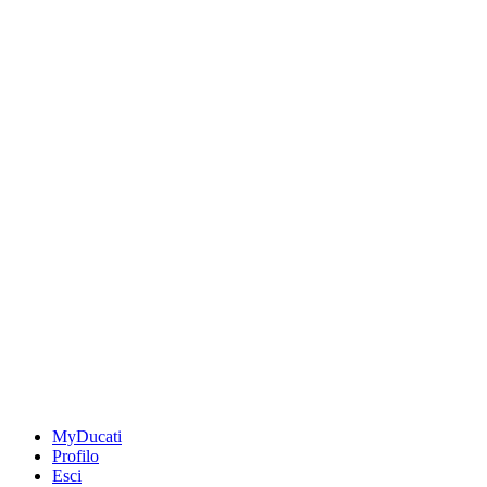
MyDucati
Profilo
Esci