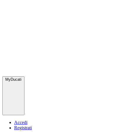
MyDucati
Accedi
Registrati