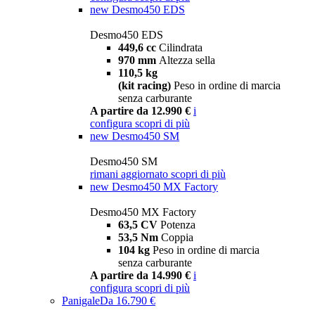
new
Desmo450 EDS
Desmo450 EDS
449,6 cc
Cilindrata
970 mm
Altezza sella
110,5 kg
(kit racing)
Peso in ordine di marcia
senza carburante
A partire da 12.990 €
i
configura
scopri di più
new
Desmo450 SM
Desmo450 SM
rimani aggiornato
scopri di più
new
Desmo450 MX Factory
Desmo450 MX Factory
63,5 CV
Potenza
53,5 Nm
Coppia
104 kg
Peso in ordine di marcia
senza carburante
A partire da 14.990 €
i
configura
scopri di più
Panigale
Da 16.790 €