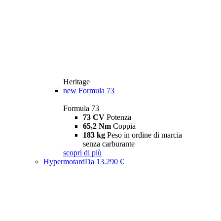
Heritage
new
Formula 73
Formula 73
73 CV
Potenza
65,2 Nm
Coppia
183 kg
Peso in ordine di marcia
senza carburante
scopri di più
Hypermotard
Da 13.290 €