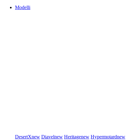
Modelli
DesertX
new
Diavel
new
Heritage
new
Hypermotard
new