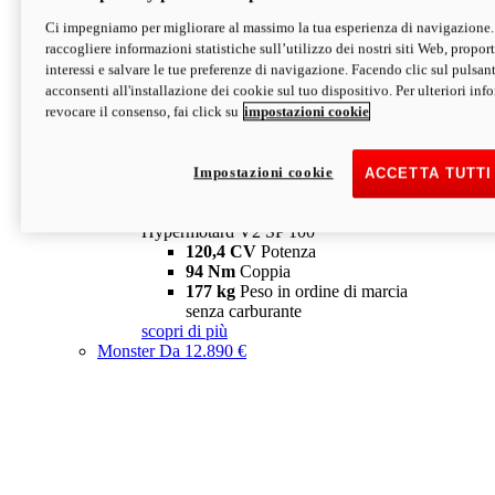
Ci impegniamo per migliorare al massimo la tua esperienza di navigazione.
Hypermotard V2 SP
raccogliere informazioni statistiche sull’utilizzo dei nostri siti Web, proporti
120,4 CV
Potenza
interessi e salvare le tue preferenze di navigazione. Facendo clic sul pulsant
94 Nm
Coppia
acconsenti all'installazione dei cookie sul tuo dispositivo. Per ulteriori in
177 kg
Peso in ordine di marcia
revocare il consenso, fai click su
impostazioni cookie
senza carburante
A partire da 19.890 €
Depotenziata 35 kW: 18.890 €
i
configura
scopri di più
Impostazioni cookie
ACCETTA TUTTI
new
V2 SP 100
Hypermotard V2 SP 100
120,4 CV
Potenza
94 Nm
Coppia
177 kg
Peso in ordine di marcia
senza carburante
scopri di più
Monster
Da 12.890 €