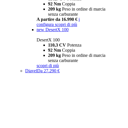
92 Nm
Coppia
209 kg
Peso in ordine di marcia
senza carburante
A partire da 16.990 €
i
configura
scopri di più
new
DesertX 100
DesertX 100
110,3 CV
Potenza
92 Nm
Coppia
209 kg
Peso in ordine di marcia
senza carburante
scopri di più
Diavel
Da 27.290 €