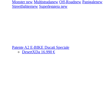
Monster
new
Multistrada
new
Off-Road
new
Panigale
new
Streetfighter
new
Superleggera
new
Patente A2
E-BIKE
Ducati Speciale
DesertX
Da 16.990 €