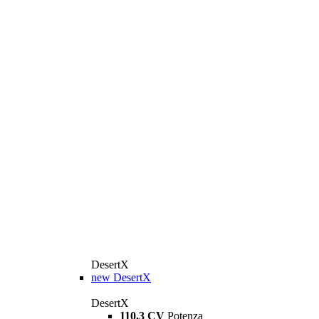
DesertX
new
DesertX
DesertX
110,3 CV
Potenza