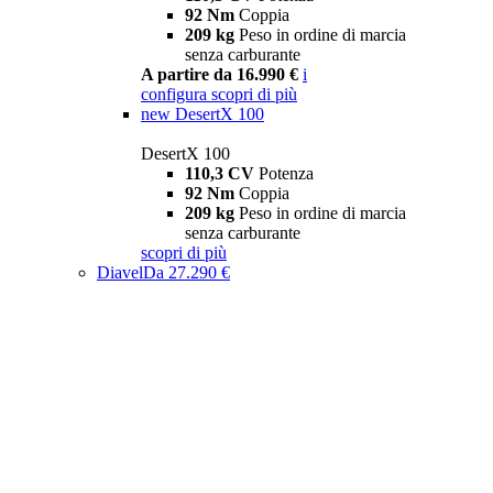
92 Nm
Coppia
209 kg
Peso in ordine di marcia
senza carburante
A partire da 16.990 €
i
configura
scopri di più
new
DesertX 100
DesertX 100
110,3 CV
Potenza
92 Nm
Coppia
209 kg
Peso in ordine di marcia
senza carburante
scopri di più
Diavel
Da 27.290 €