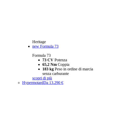
Heritage
new
Formula 73
Formula 73
73 CV
Potenza
65,2 Nm
Coppia
183 kg
Peso in ordine di marcia
senza carburante
scopri di più
Hypermotard
Da 13.290 €