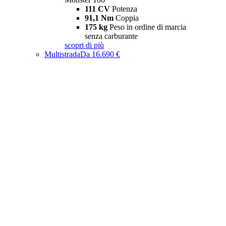
111 CV
Potenza
91,1 Nm
Coppia
175 kg
Peso in ordine di marcia
senza carburante
scopri di più
Multistrada
Da 16.690 €