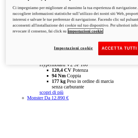
Ci impegniamo per migliorare al massimo la tua esperienza di navigazione.
Hypermotard V2 SP
raccogliere informazioni statistiche sull’utilizzo dei nostri siti Web, proporti
120,4 CV
Potenza
interessi e salvare le tue preferenze di navigazione. Facendo clic sul pulsant
94 Nm
Coppia
acconsenti all'installazione dei cookie sul tuo dispositivo. Per ulteriori in
177 kg
Peso in ordine di marcia
revocare il consenso, fai click su
impostazioni cookie
senza carburante
A partire da 19.890 €
Depotenziata 35 kW: 18.890 €
i
configura
scopri di più
Impostazioni cookie
ACCETTA TUTTI
new
V2 SP 100
Hypermotard V2 SP 100
120,4 CV
Potenza
94 Nm
Coppia
177 kg
Peso in ordine di marcia
senza carburante
scopri di più
Monster
Da 12.890 €