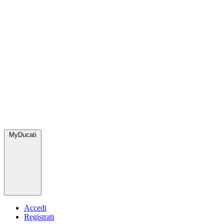
MyDucati
Accedi
Registrati