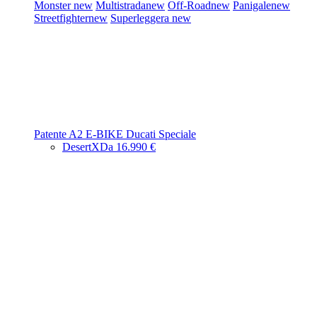
Monster
new
Multistrada
new
Off-Road
new
Panigale
new
Streetfighter
new
Superleggera
new
Patente A2
E-BIKE
Ducati Speciale
DesertX
Da 16.990 €