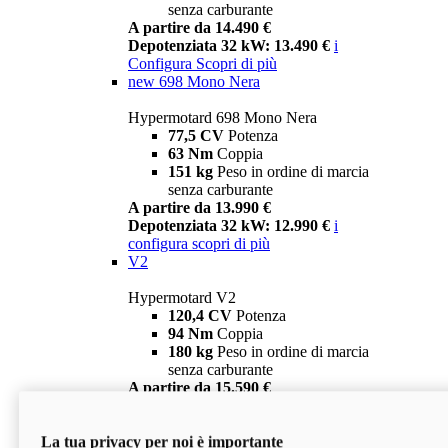
senza carburante
A partire da 14.490 €
Depotenziata 32 kW: 13.490 €
i
Configura
Scopri di più
new
698 Mono Nera
Hypermotard 698 Mono Nera
77,5 CV
Potenza
63 Nm
Coppia
151 kg
Peso in ordine di marcia
senza carburante
A partire da 13.990 €
Depotenziata 32 kW: 12.990 €
i
configura
scopri di più
V2
Hypermotard V2
120,4 CV
Potenza
94 Nm
Coppia
180 kg
Peso in ordine di marcia
senza carburante
A partire da 15.590 €
Depotenziata 35 kW: 14.590 €
i
configura
scopri di più
La tua privacy per noi è importante
V2 SP