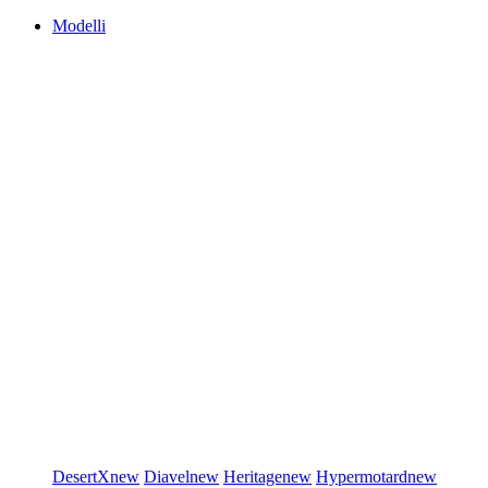
Modelli
DesertX
new
Diavel
new
Heritage
new
Hypermotard
new