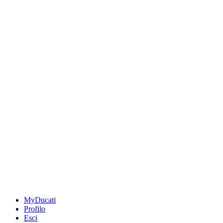
MyDucati
Profilo
Esci