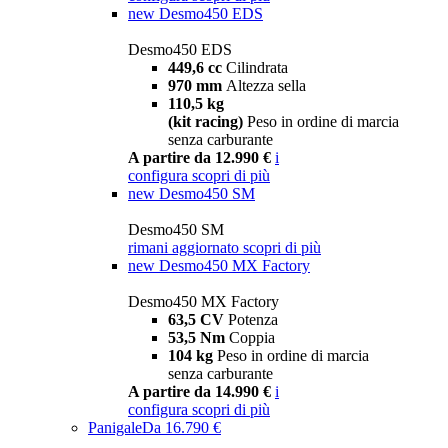
new
Desmo450 EDS
Desmo450 EDS
449,6 cc
Cilindrata
970 mm
Altezza sella
110,5 kg
(kit racing)
Peso in ordine di marcia
senza carburante
A partire da 12.990 €
i
configura
scopri di più
new
Desmo450 SM
Desmo450 SM
rimani aggiornato
scopri di più
new
Desmo450 MX Factory
Desmo450 MX Factory
63,5 CV
Potenza
53,5 Nm
Coppia
104 kg
Peso in ordine di marcia
senza carburante
A partire da 14.990 €
i
configura
scopri di più
Panigale
Da 16.790 €