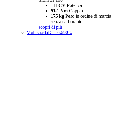
111 CV
Potenza
91,1 Nm
Coppia
175 kg
Peso in ordine di marcia
senza carburante
scopri di più
Multistrada
Da 16.690 €