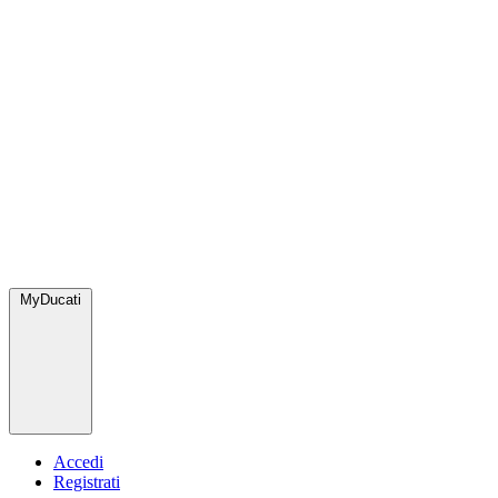
MyDucati
Accedi
Registrati