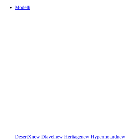
Modelli
DesertX
new
Diavel
new
Heritage
new
Hypermotard
new