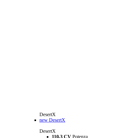
DesertX
new
DesertX
DesertX
110,3 CV
Potenza