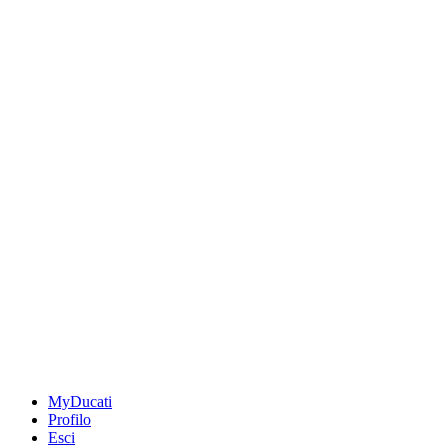
MyDucati
Profilo
Esci