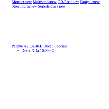
Monster
new
Multistrada
new
Off-Road
new
Panigale
new
Streetfighter
new
Superleggera
new
Patente A2
E-BIKE
Ducati Speciale
DesertX
Da 16.990 €