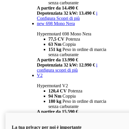
senza carburante
A partire da 14.490 €
Depotenziata 32 kW: 13.490 €
i
Configura
Scopri di più
new
698 Mono Nera
Hypermotard 698 Mono Nera
77,5 CV
Potenza
63 Nm
Coppia
151 kg
Peso in ordine di marcia
senza carburante
A partire da 13.990 €
Depotenziata 32 kW: 12.990 €
i
configura
scopri di più
V2
Hypermotard V2
120,4 CV
Potenza
94 Nm
Coppia
180 kg
Peso in ordine di marcia
senza carburante
A partire da 15.590 €
Depotenziata 35 kW: 14.590 €
i
configura
scopri di più
La tua privacy per noi è importante
V2 SP