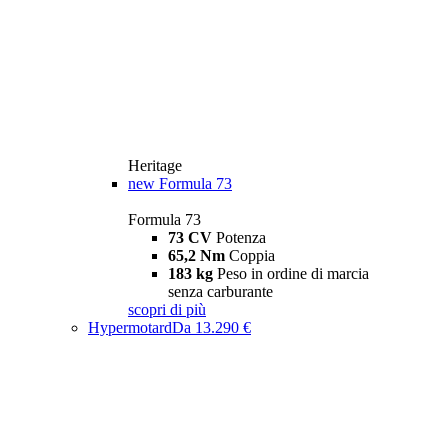
Heritage
new
Formula 73
Formula 73
73 CV
Potenza
65,2 Nm
Coppia
183 kg
Peso in ordine di marcia
senza carburante
scopri di più
Hypermotard
Da 13.290 €