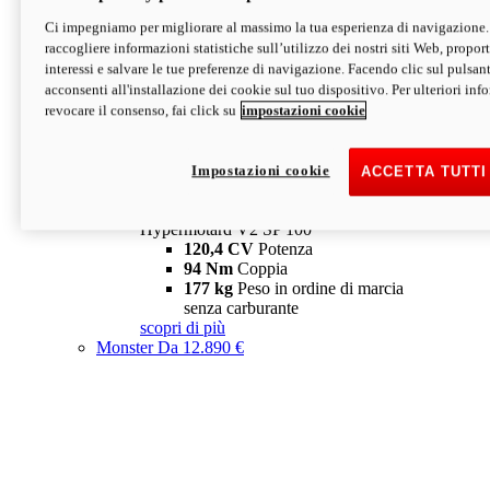
Ci impegniamo per migliorare al massimo la tua esperienza di navigazione.
Hypermotard V2 SP
raccogliere informazioni statistiche sull’utilizzo dei nostri siti Web, proporti
120,4 CV
Potenza
interessi e salvare le tue preferenze di navigazione. Facendo clic sul pulsant
94 Nm
Coppia
acconsenti all'installazione dei cookie sul tuo dispositivo. Per ulteriori in
177 kg
Peso in ordine di marcia
revocare il consenso, fai click su
impostazioni cookie
senza carburante
A partire da 19.890 €
Depotenziata 35 kW: 18.890 €
i
configura
scopri di più
Impostazioni cookie
ACCETTA TUTTI
new
V2 SP 100
Hypermotard V2 SP 100
120,4 CV
Potenza
94 Nm
Coppia
177 kg
Peso in ordine di marcia
senza carburante
scopri di più
Monster
Da 12.890 €