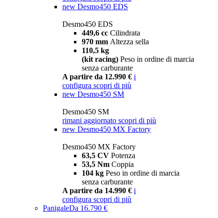
new
Desmo450 EDS
Desmo450 EDS
449,6 cc
Cilindrata
970 mm
Altezza sella
110,5 kg
(kit racing)
Peso in ordine di marcia
senza carburante
A partire da 12.990 €
i
configura
scopri di più
new
Desmo450 SM
Desmo450 SM
rimani aggiornato
scopri di più
new
Desmo450 MX Factory
Desmo450 MX Factory
63,5 CV
Potenza
53,5 Nm
Coppia
104 kg
Peso in ordine di marcia
senza carburante
A partire da 14.990 €
i
configura
scopri di più
Panigale
Da 16.790 €