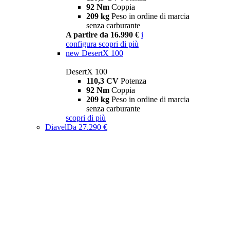
92 Nm
Coppia
209 kg
Peso in ordine di marcia
senza carburante
A partire da 16.990 €
i
configura
scopri di più
new
DesertX 100
DesertX 100
110,3 CV
Potenza
92 Nm
Coppia
209 kg
Peso in ordine di marcia
senza carburante
scopri di più
Diavel
Da 27.290 €