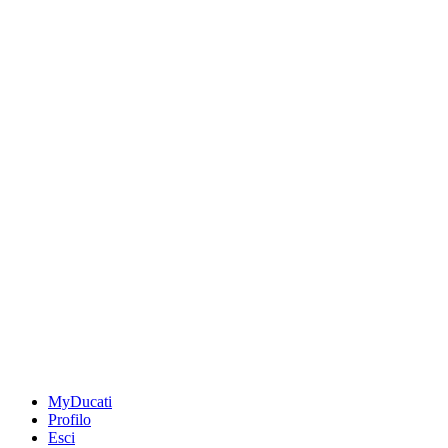
MyDucati
Profilo
Esci