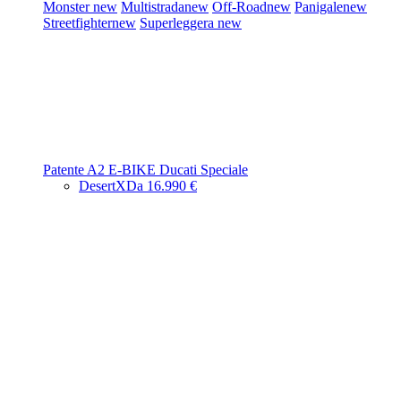
Monster
new
Multistrada
new
Off-Road
new
Panigale
new
Streetfighter
new
Superleggera
new
Patente A2
E-BIKE
Ducati Speciale
DesertX
Da 16.990 €