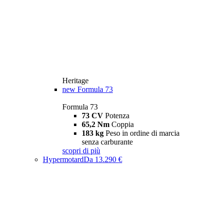
Heritage
new
Formula 73
Formula 73
73 CV
Potenza
65,2 Nm
Coppia
183 kg
Peso in ordine di marcia
senza carburante
scopri di più
Hypermotard
Da 13.290 €