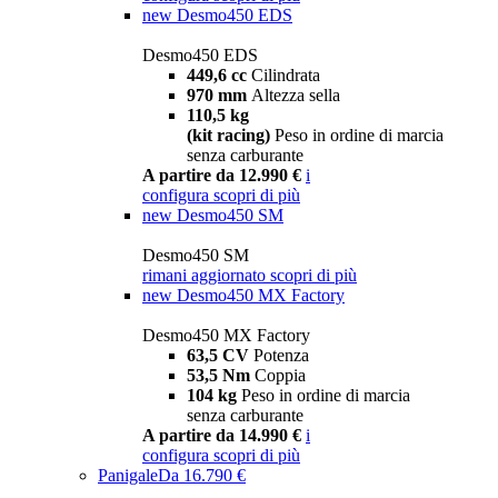
new
Desmo450 EDS
Desmo450 EDS
449,6 cc
Cilindrata
970 mm
Altezza sella
110,5 kg
(kit racing)
Peso in ordine di marcia
senza carburante
A partire da 12.990 €
i
configura
scopri di più
new
Desmo450 SM
Desmo450 SM
rimani aggiornato
scopri di più
new
Desmo450 MX Factory
Desmo450 MX Factory
63,5 CV
Potenza
53,5 Nm
Coppia
104 kg
Peso in ordine di marcia
senza carburante
A partire da 14.990 €
i
configura
scopri di più
Panigale
Da 16.790 €