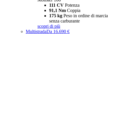
111 CV
Potenza
91,1 Nm
Coppia
175 kg
Peso in ordine di marcia
senza carburante
scopri di più
Multistrada
Da 16.690 €