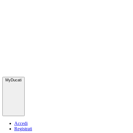
MyDucati
Accedi
Registrati