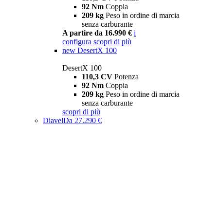
92 Nm
Coppia
209 kg
Peso in ordine di marcia
senza carburante
A partire da 16.990 €
i
configura
scopri di più
new
DesertX 100
DesertX 100
110,3 CV
Potenza
92 Nm
Coppia
209 kg
Peso in ordine di marcia
senza carburante
scopri di più
Diavel
Da 27.290 €