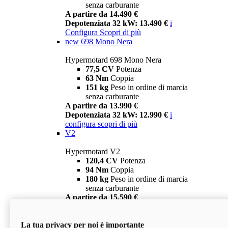
senza carburante
A partire da 14.490 €
Depotenziata 32 kW: 13.490 €
i
Configura
Scopri di più
new
698 Mono Nera
Hypermotard 698 Mono Nera
77,5 CV
Potenza
63 Nm
Coppia
151 kg
Peso in ordine di marcia
senza carburante
A partire da 13.990 €
Depotenziata 32 kW: 12.990 €
i
configura
scopri di più
V2
Hypermotard V2
120,4 CV
Potenza
94 Nm
Coppia
180 kg
Peso in ordine di marcia
senza carburante
A partire da 15.590 €
Depotenziata 35 kW: 14.590 €
i
configura
scopri di più
La tua privacy per noi è importante
V2 SP