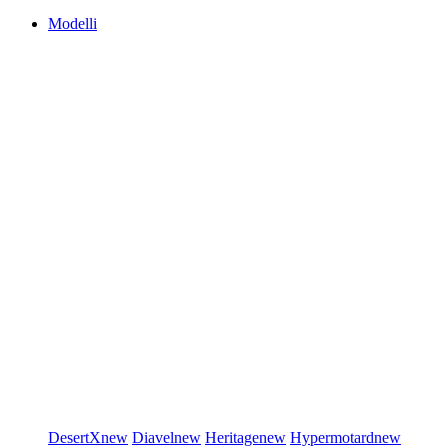
Modelli
DesertX
new
Diavel
new
Heritage
new
Hypermotard
new