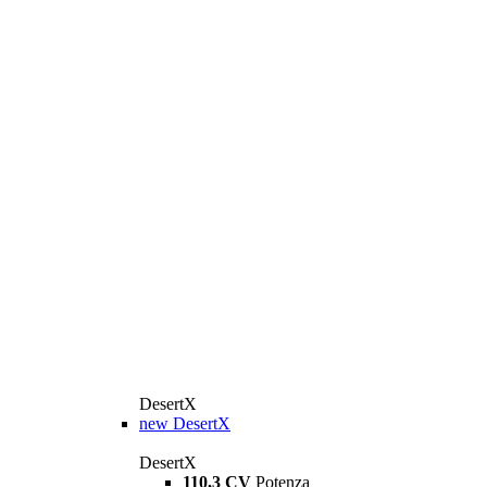
DesertX
new
DesertX
DesertX
110,3 CV
Potenza