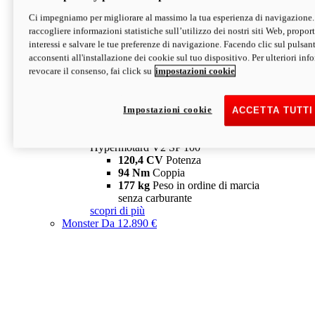
Ci impegniamo per migliorare al massimo la tua esperienza di navigazione.
Hypermotard V2 SP
raccogliere informazioni statistiche sull’utilizzo dei nostri siti Web, proporti
120,4 CV
Potenza
interessi e salvare le tue preferenze di navigazione. Facendo clic sul pulsant
94 Nm
Coppia
acconsenti all'installazione dei cookie sul tuo dispositivo. Per ulteriori in
177 kg
Peso in ordine di marcia
revocare il consenso, fai click su
impostazioni cookie
senza carburante
A partire da 19.890 €
Depotenziata 35 kW: 18.890 €
i
configura
scopri di più
Impostazioni cookie
ACCETTA TUTTI
new
V2 SP 100
Hypermotard V2 SP 100
120,4 CV
Potenza
94 Nm
Coppia
177 kg
Peso in ordine di marcia
senza carburante
scopri di più
Monster
Da 12.890 €