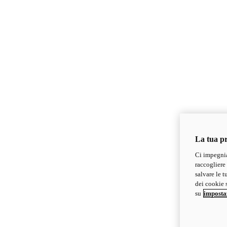
La tua pr
Ci impegnia
raccogliere 
salvare le t
dei cookie s
su
imposta