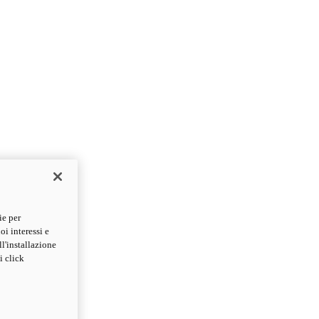
ie per
oi interessi e
ll'installazione
i click