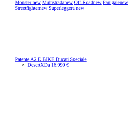
Monster
new
Multistrada
new
Off-Road
new
Panigale
new
Streetfighter
new
Superleggera
new
Patente A2
E-BIKE
Ducati Speciale
DesertX
Da 16.990 €