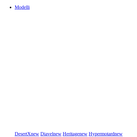
Modelli
DesertX
new
Diavel
new
Heritage
new
Hypermotard
new