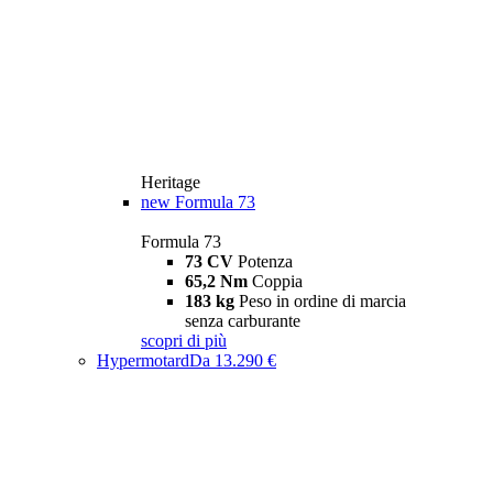
Heritage
new
Formula 73
Formula 73
73 CV
Potenza
65,2 Nm
Coppia
183 kg
Peso in ordine di marcia
senza carburante
scopri di più
Hypermotard
Da 13.290 €