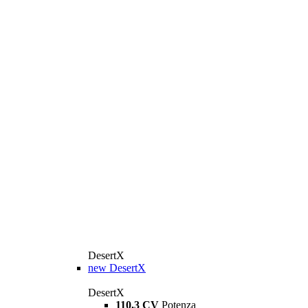
DesertX
new
DesertX
DesertX
110,3 CV
Potenza