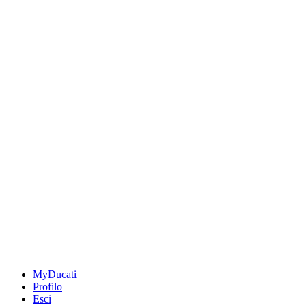
MyDucati
Profilo
Esci