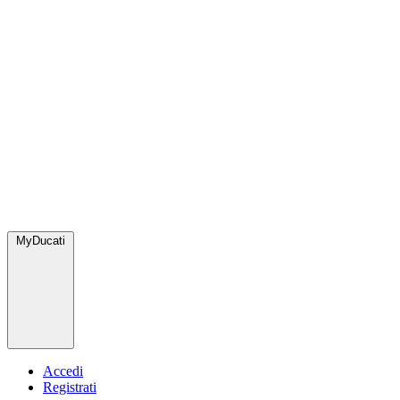
MyDucati
Accedi
Registrati