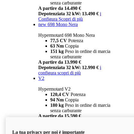
senza carburante
A partire da 14.490 €
Depotenziata 32 kW: 13.490 €
i
Configura
Scopri di più
new
698 Mono Nera
Hypermotard 698 Mono Nera
77,5 CV
Potenza
63 Nm
Coppia
151 kg
Peso in ordine di marcia
senza carburante
A partire da 13.990 €
Depotenziata 32 kW: 12.990 €
i
configura
scopri di più
V2
Hypermotard V2
120,4 CV
Potenza
94 Nm
Coppia
180 kg
Peso in ordine di marcia
senza carburante
A partire da 15.590 €
Depotenziata 35 kW: 14.590 €
i
configura
scopri di più
La tua privacy per noi è importante
V2 SP