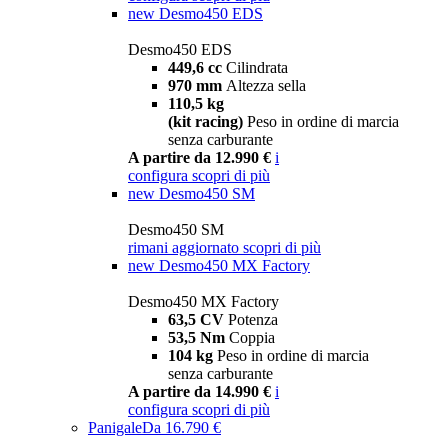
new
Desmo450 EDS
Desmo450 EDS
449,6 cc
Cilindrata
970 mm
Altezza sella
110,5 kg
(kit racing)
Peso in ordine di marcia
senza carburante
A partire da 12.990 €
i
configura
scopri di più
new
Desmo450 SM
Desmo450 SM
rimani aggiornato
scopri di più
new
Desmo450 MX Factory
Desmo450 MX Factory
63,5 CV
Potenza
53,5 Nm
Coppia
104 kg
Peso in ordine di marcia
senza carburante
A partire da 14.990 €
i
configura
scopri di più
Panigale
Da 16.790 €