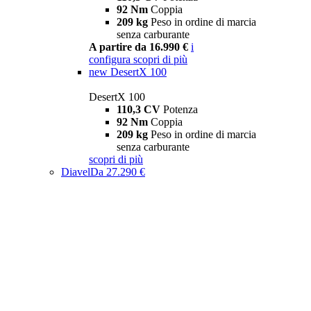
92 Nm
Coppia
209 kg
Peso in ordine di marcia
senza carburante
A partire da 16.990 €
i
configura
scopri di più
new
DesertX 100
DesertX 100
110,3 CV
Potenza
92 Nm
Coppia
209 kg
Peso in ordine di marcia
senza carburante
scopri di più
Diavel
Da 27.290 €