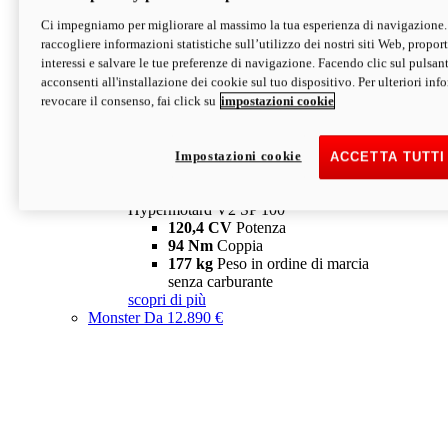
Ci impegniamo per migliorare al massimo la tua esperienza di navigazione.
Hypermotard V2 SP
raccogliere informazioni statistiche sull’utilizzo dei nostri siti Web, proporti
120,4 CV
Potenza
interessi e salvare le tue preferenze di navigazione. Facendo clic sul pulsant
94 Nm
Coppia
acconsenti all'installazione dei cookie sul tuo dispositivo. Per ulteriori in
177 kg
Peso in ordine di marcia
revocare il consenso, fai click su
impostazioni cookie
senza carburante
A partire da 19.890 €
Depotenziata 35 kW: 18.890 €
i
configura
scopri di più
Impostazioni cookie
ACCETTA TUTTI
new
V2 SP 100
Hypermotard V2 SP 100
120,4 CV
Potenza
94 Nm
Coppia
177 kg
Peso in ordine di marcia
senza carburante
scopri di più
Monster
Da 12.890 €