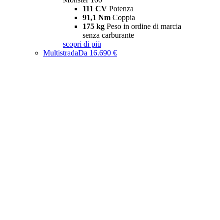
111 CV
Potenza
91,1 Nm
Coppia
175 kg
Peso in ordine di marcia
senza carburante
scopri di più
Multistrada
Da 16.690 €