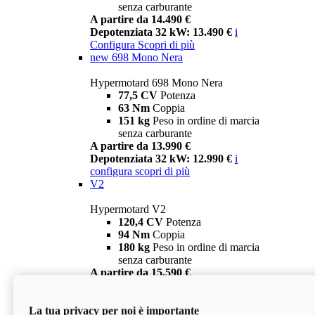
senza carburante
A partire da 14.490 €
Depotenziata 32 kW: 13.490 €
i
Configura
Scopri di più
new
698 Mono Nera
Hypermotard 698 Mono Nera
77,5 CV
Potenza
63 Nm
Coppia
151 kg
Peso in ordine di marcia
senza carburante
A partire da 13.990 €
Depotenziata 32 kW: 12.990 €
i
configura
scopri di più
V2
Hypermotard V2
120,4 CV
Potenza
94 Nm
Coppia
180 kg
Peso in ordine di marcia
senza carburante
A partire da 15.590 €
Depotenziata 35 kW: 14.590 €
i
configura
scopri di più
La tua privacy per noi è importante
V2 SP