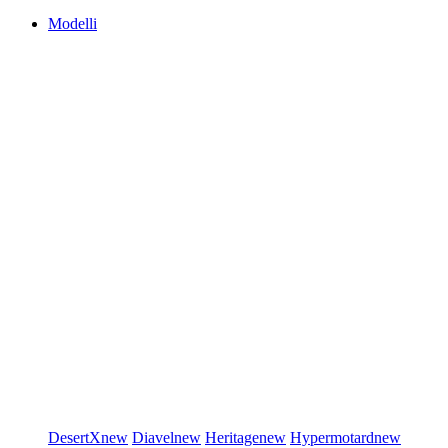
Modelli
DesertX
new
Diavel
new
Heritage
new
Hypermotard
new