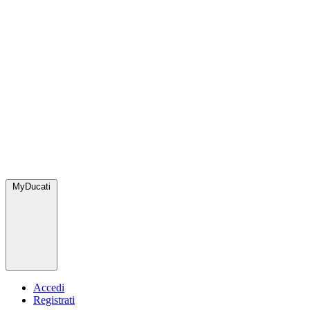
MyDucati
Accedi
Registrati