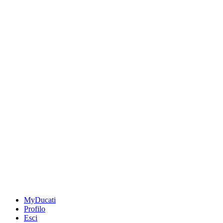
MyDucati
Profilo
Esci