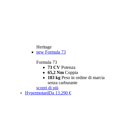
Heritage
new
Formula 73
Formula 73
73 CV
Potenza
65,2 Nm
Coppia
183 kg
Peso in ordine di marcia
senza carburante
scopri di più
Hypermotard
Da 13.290 €