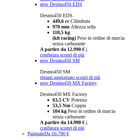
new
Desmo450 EDS
Desmo450 EDS
449,6 cc
Cilindrata
970 mm
Altezza sella
110,5 kg
(kit racing)
Peso in ordine di marcia
senza carburante
A partire da 12.990 €
i
configura
scopri di più
new
Desmo450 SM
Desmo450 SM
rimani aggiornato
scopri di più
new
Desmo450 MX Factory
Desmo450 MX Factory
63,5 CV
Potenza
53,5 Nm
Coppia
104 kg
Peso in ordine di marcia
senza carburante
A partire da 14.990 €
i
configura
scopri di più
Panigale
Da 16.790 €