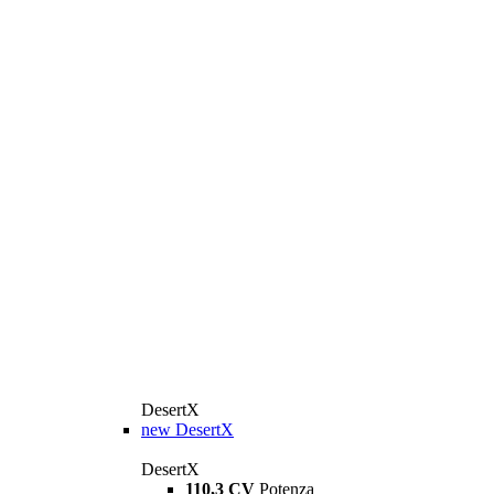
DesertX
new
DesertX
DesertX
110,3 CV
Potenza