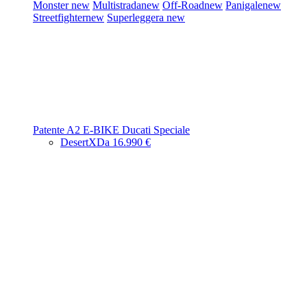
Monster
new
Multistrada
new
Off-Road
new
Panigale
new
Streetfighter
new
Superleggera
new
Patente A2
E-BIKE
Ducati Speciale
DesertX
Da 16.990 €