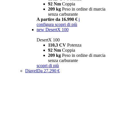
92 Nm
Coppia
209 kg
Peso in ordine di marcia
senza carburante
A partire da 16.990 €
i
configura
scopri di più
new
DesertX 100
DesertX 100
110,3 CV
Potenza
92 Nm
Coppia
209 kg
Peso in ordine di marcia
senza carburante
scopri di più
Diavel
Da 27.290 €