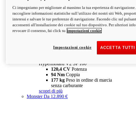
Ci impegniamo per migliorare al massimo la tua esperienza di navigazione.
Hypermotard V2 SP
raccogliere informazioni statistiche sull’utilizzo dei nostri siti Web, proporti
120,4 CV
Potenza
interessi e salvare le tue preferenze di navigazione. Facendo clic sul pulsant
94 Nm
Coppia
acconsenti all'installazione dei cookie sul tuo dispositivo. Per ulteriori in
177 kg
Peso in ordine di marcia
revocare il consenso, fai click su
impostazioni cookie
senza carburante
A partire da 19.890 €
Depotenziata 35 kW: 18.890 €
i
configura
scopri di più
Impostazioni cookie
ACCETTA TUTTI
new
V2 SP 100
Hypermotard V2 SP 100
120,4 CV
Potenza
94 Nm
Coppia
177 kg
Peso in ordine di marcia
senza carburante
scopri di più
Monster
Da 12.890 €