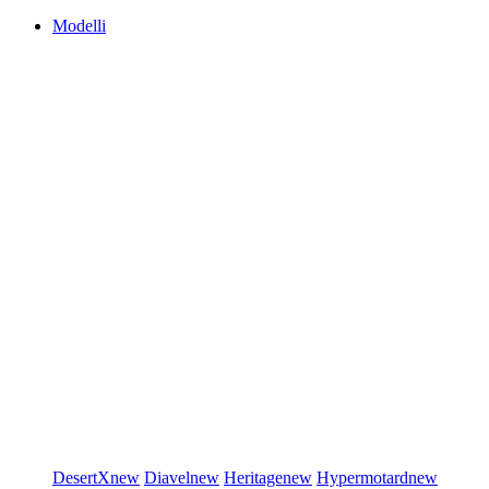
Modelli
DesertX
new
Diavel
new
Heritage
new
Hypermotard
new