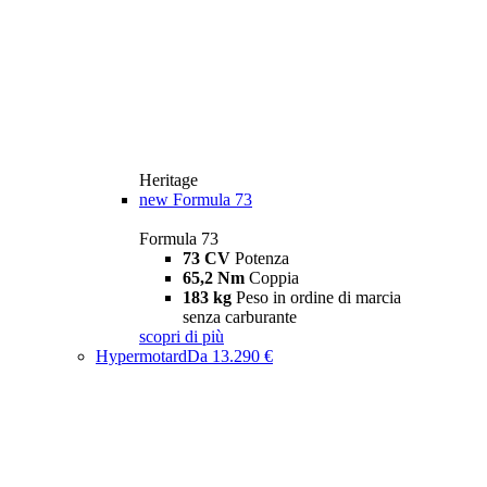
Heritage
new
Formula 73
Formula 73
73 CV
Potenza
65,2 Nm
Coppia
183 kg
Peso in ordine di marcia
senza carburante
scopri di più
Hypermotard
Da 13.290 €