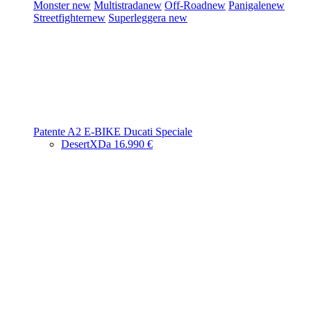
Monster
new
Multistrada
new
Off-Road
new
Panigale
new
Streetfighter
new
Superleggera
new
Patente A2
E-BIKE
Ducati Speciale
DesertX
Da 16.990 €