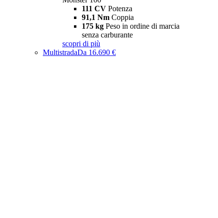
111 CV
Potenza
91,1 Nm
Coppia
175 kg
Peso in ordine di marcia
senza carburante
scopri di più
Multistrada
Da 16.690 €