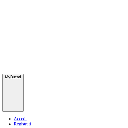
MyDucati
Accedi
Registrati