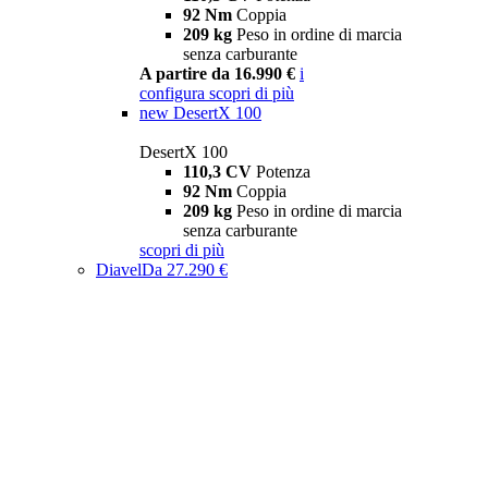
92 Nm
Coppia
209 kg
Peso in ordine di marcia
senza carburante
A partire da 16.990 €
i
configura
scopri di più
new
DesertX 100
DesertX 100
110,3 CV
Potenza
92 Nm
Coppia
209 kg
Peso in ordine di marcia
senza carburante
scopri di più
Diavel
Da 27.290 €