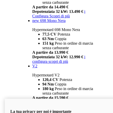
senza carburante
A partire da 14.490 €
Depotenziata 32 kW: 13.490 €
i
Configura
Scopri di più
new
698 Mono Nera
Hypermotard 698 Mono Nera
77,5 CV
Potenza
63 Nm
Coppia
151 kg
Peso in ordine di marcia
senza carburante
A partire da 13.990 €
Depotenziata 32 kW: 12.990 €
i
configura
scopri di più
V2
Hypermotard V2
120,4 CV
Potenza
94 Nm
Coppia
180 kg
Peso in ordine di marcia
senza carburante
A partire da 15.590 €
Depotenziata 35 kW: 14.590 €
i
configura
scopri di più
La tua privacy per noi è importante
V2 SP