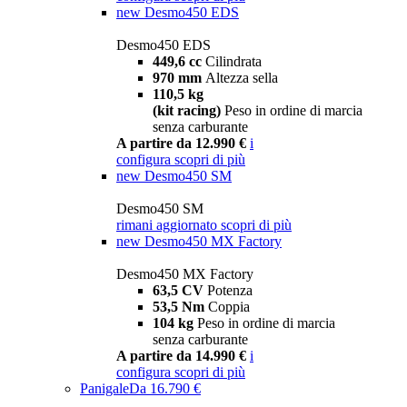
new
Desmo450 EDS
Desmo450 EDS
449,6 cc
Cilindrata
970 mm
Altezza sella
110,5 kg
(kit racing)
Peso in ordine di marcia
senza carburante
A partire da 12.990 €
i
configura
scopri di più
new
Desmo450 SM
Desmo450 SM
rimani aggiornato
scopri di più
new
Desmo450 MX Factory
Desmo450 MX Factory
63,5 CV
Potenza
53,5 Nm
Coppia
104 kg
Peso in ordine di marcia
senza carburante
A partire da 14.990 €
i
configura
scopri di più
Panigale
Da 16.790 €