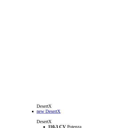
DesertX
new
DesertX
DesertX
110,3 CV
Potenza