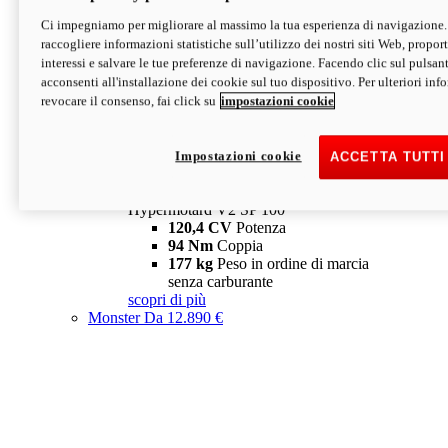
Ci impegniamo per migliorare al massimo la tua esperienza di navigazione.
Hypermotard V2 SP
raccogliere informazioni statistiche sull’utilizzo dei nostri siti Web, proporti
120,4 CV
Potenza
interessi e salvare le tue preferenze di navigazione. Facendo clic sul pulsant
94 Nm
Coppia
acconsenti all'installazione dei cookie sul tuo dispositivo. Per ulteriori in
177 kg
Peso in ordine di marcia
revocare il consenso, fai click su
impostazioni cookie
senza carburante
A partire da 19.890 €
Depotenziata 35 kW: 18.890 €
i
configura
scopri di più
Impostazioni cookie
ACCETTA TUTTI
new
V2 SP 100
Hypermotard V2 SP 100
120,4 CV
Potenza
94 Nm
Coppia
177 kg
Peso in ordine di marcia
senza carburante
scopri di più
Monster
Da 12.890 €