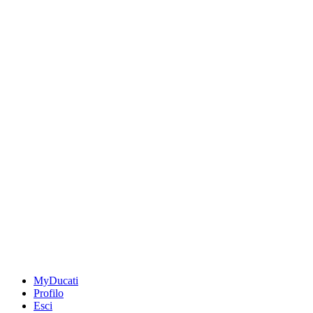
MyDucati
Profilo
Esci