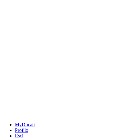
MyDucati
Profilo
Esci