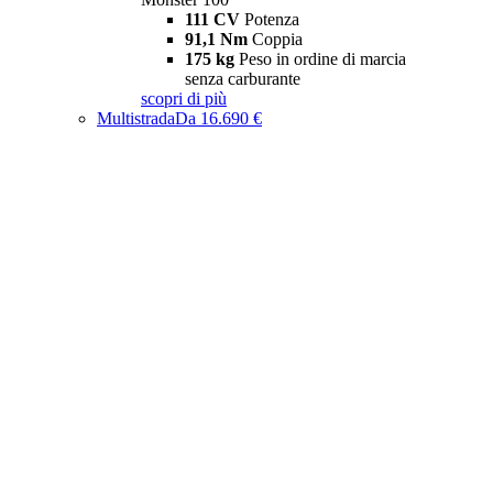
111 CV
Potenza
91,1 Nm
Coppia
175 kg
Peso in ordine di marcia
senza carburante
scopri di più
Multistrada
Da 16.690 €