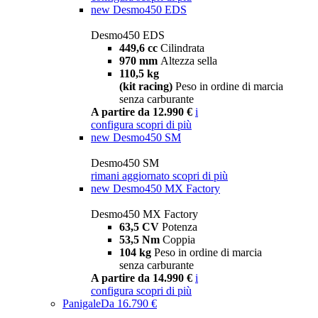
new
Desmo450 EDS
Desmo450 EDS
449,6 cc
Cilindrata
970 mm
Altezza sella
110,5 kg
(kit racing)
Peso in ordine di marcia
senza carburante
A partire da 12.990 €
i
configura
scopri di più
new
Desmo450 SM
Desmo450 SM
rimani aggiornato
scopri di più
new
Desmo450 MX Factory
Desmo450 MX Factory
63,5 CV
Potenza
53,5 Nm
Coppia
104 kg
Peso in ordine di marcia
senza carburante
A partire da 14.990 €
i
configura
scopri di più
Panigale
Da 16.790 €