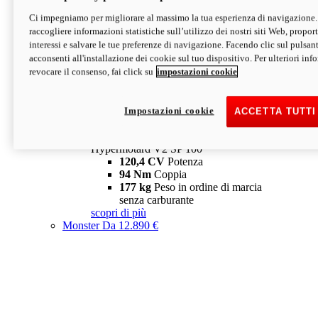
Ci impegniamo per migliorare al massimo la tua esperienza di navigazione.
Hypermotard V2 SP
raccogliere informazioni statistiche sull’utilizzo dei nostri siti Web, proporti
120,4 CV
Potenza
interessi e salvare le tue preferenze di navigazione. Facendo clic sul pulsant
94 Nm
Coppia
acconsenti all'installazione dei cookie sul tuo dispositivo. Per ulteriori in
177 kg
Peso in ordine di marcia
revocare il consenso, fai click su
impostazioni cookie
senza carburante
A partire da 19.890 €
Depotenziata 35 kW: 18.890 €
i
configura
scopri di più
Impostazioni cookie
ACCETTA TUTTI
new
V2 SP 100
Hypermotard V2 SP 100
120,4 CV
Potenza
94 Nm
Coppia
177 kg
Peso in ordine di marcia
senza carburante
scopri di più
Monster
Da 12.890 €