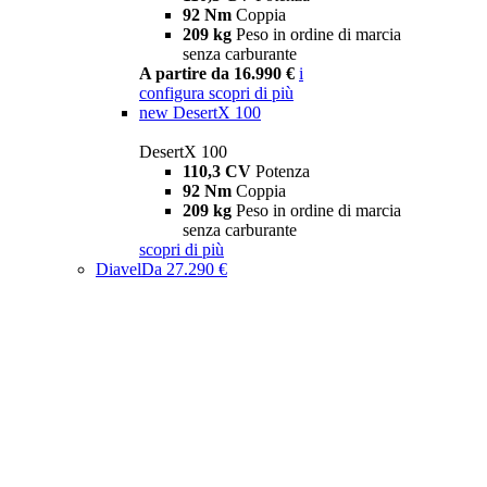
92 Nm
Coppia
209 kg
Peso in ordine di marcia
senza carburante
A partire da 16.990 €
i
configura
scopri di più
new
DesertX 100
DesertX 100
110,3 CV
Potenza
92 Nm
Coppia
209 kg
Peso in ordine di marcia
senza carburante
scopri di più
Diavel
Da 27.290 €