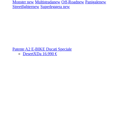
Monster
new
Multistrada
new
Off-Road
new
Panigale
new
Streetfighter
new
Superleggera
new
Patente A2
E-BIKE
Ducati Speciale
DesertX
Da 16.990 €