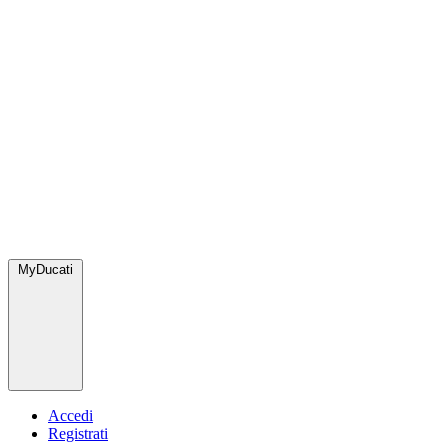
MyDucati
Accedi
Registrati