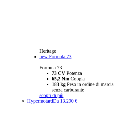
Heritage
new
Formula 73
Formula 73
73 CV
Potenza
65,2 Nm
Coppia
183 kg
Peso in ordine di marcia
senza carburante
scopri di più
Hypermotard
Da 13.290 €