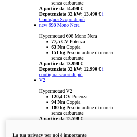
senza carburante
A partire da 14.490 €
Depotenziata 32 kW: 13.490 €
i
Configura
Scopri di più
new
698 Mono Nera
Hypermotard 698 Mono Nera
77,5 CV
Potenza
63 Nm
Coppia
151 kg
Peso in ordine di marcia
senza carburante
A partire da 13.990 €
Depotenziata 32 kW: 12.990 €
i
configura
scopri di più
V2
Hypermotard V2
120,4 CV
Potenza
94 Nm
Coppia
180 kg
Peso in ordine di marcia
senza carburante
A partire da 15.590 €
Depotenziata 35 kW: 14.590 €
i
configura
scopri di più
La tua privacy per noi è importante
V2 SP