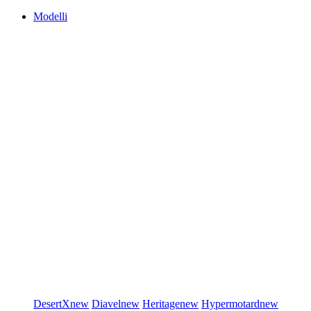
Modelli
DesertX
new
Diavel
new
Heritage
new
Hypermotard
new