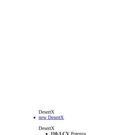
DesertX
new
DesertX
DesertX
110,3 CV
Potenza