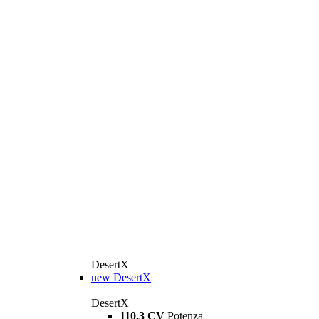
DesertX
new
DesertX
DesertX
110,3 CV
Potenza