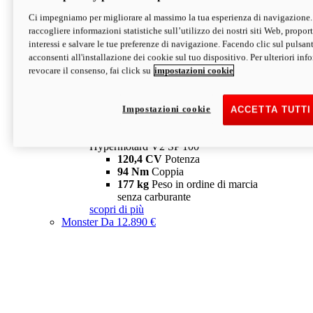
Ci impegniamo per migliorare al massimo la tua esperienza di navigazione.
Hypermotard V2 SP
raccogliere informazioni statistiche sull’utilizzo dei nostri siti Web, proporti
120,4 CV
Potenza
interessi e salvare le tue preferenze di navigazione. Facendo clic sul pulsant
94 Nm
Coppia
acconsenti all'installazione dei cookie sul tuo dispositivo. Per ulteriori in
177 kg
Peso in ordine di marcia
revocare il consenso, fai click su
impostazioni cookie
senza carburante
A partire da 19.890 €
Depotenziata 35 kW: 18.890 €
i
configura
scopri di più
Impostazioni cookie
ACCETTA TUTTI
new
V2 SP 100
Hypermotard V2 SP 100
120,4 CV
Potenza
94 Nm
Coppia
177 kg
Peso in ordine di marcia
senza carburante
scopri di più
Monster
Da 12.890 €