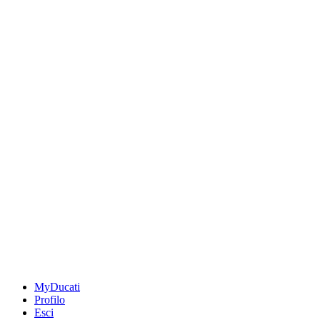
MyDucati
Profilo
Esci