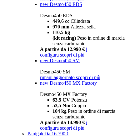
new
Desmo450 EDS
Desmo450 EDS
449,6 cc
Cilindrata
970 mm
Altezza sella
110,5 kg
(kit racing)
Peso in ordine di marcia
senza carburante
A partire da 12.990 €
i
configura
scopri di più
new
Desmo450 SM
Desmo450 SM
rimani aggiornato
scopri di più
new
Desmo450 MX Factory
Desmo450 MX Factory
63,5 CV
Potenza
53,5 Nm
Coppia
104 kg
Peso in ordine di marcia
senza carburante
A partire da 14.990 €
i
configura
scopri di più
Panigale
Da 16.790 €