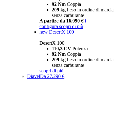
92 Nm
Coppia
209 kg
Peso in ordine di marcia
senza carburante
A partire da 16.990 €
i
configura
scopri di più
new
DesertX 100
DesertX 100
110,3 CV
Potenza
92 Nm
Coppia
209 kg
Peso in ordine di marcia
senza carburante
scopri di più
Diavel
Da 27.290 €