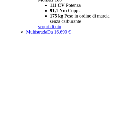
111 CV
Potenza
91,1 Nm
Coppia
175 kg
Peso in ordine di marcia
senza carburante
scopri di più
Multistrada
Da 16.690 €