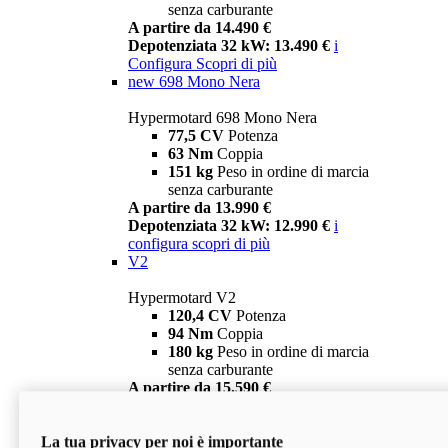
senza carburante
A partire da 14.490 €
Depotenziata 32 kW: 13.490 €
i
Configura
Scopri di più
new
698 Mono Nera
Hypermotard 698 Mono Nera
77,5 CV
Potenza
63 Nm
Coppia
151 kg
Peso in ordine di marcia
senza carburante
A partire da 13.990 €
Depotenziata 32 kW: 12.990 €
i
configura
scopri di più
V2
Hypermotard V2
120,4 CV
Potenza
94 Nm
Coppia
180 kg
Peso in ordine di marcia
senza carburante
A partire da 15.590 €
Depotenziata 35 kW: 14.590 €
i
configura
scopri di più
La tua privacy per noi è importante
V2 SP