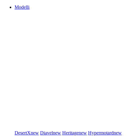
Modelli
DesertX
new
Diavel
new
Heritage
new
Hypermotard
new