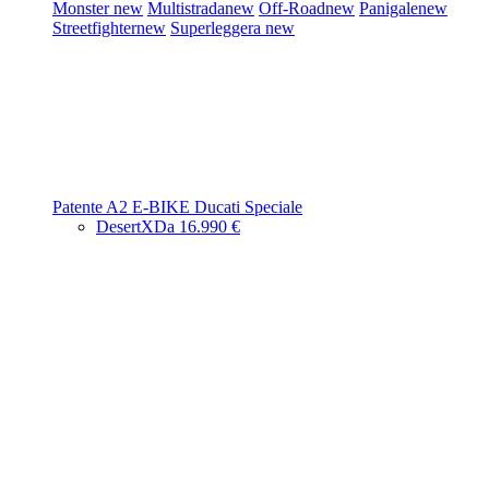
Monster
new
Multistrada
new
Off-Road
new
Panigale
new
Streetfighter
new
Superleggera
new
Patente A2
E-BIKE
Ducati Speciale
DesertX
Da 16.990 €