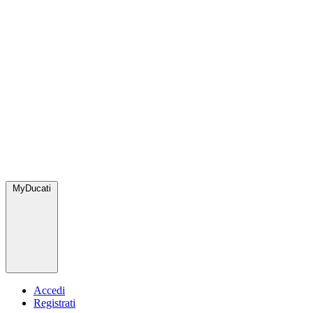
MyDucati
Accedi
Registrati