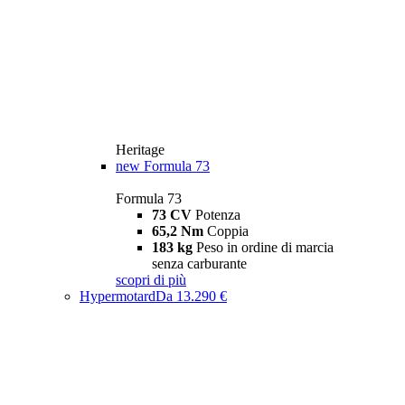
Heritage
new
Formula 73
Formula 73
73 CV
Potenza
65,2 Nm
Coppia
183 kg
Peso in ordine di marcia
senza carburante
scopri di più
Hypermotard
Da 13.290 €