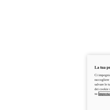
La tua pr
Ci impegnia
raccogliere 
salvare le t
dei cookie s
su
imposta