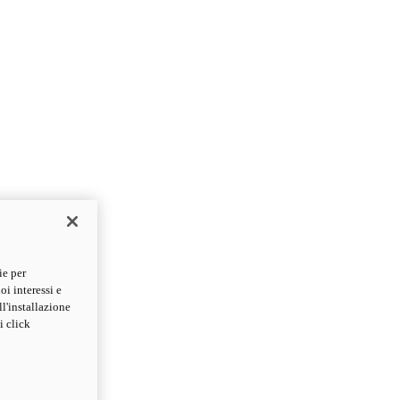
ie per
oi interessi e
ll'installazione
i click