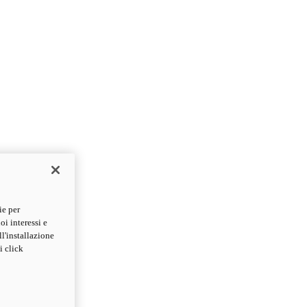
ie per
oi interessi e
ll'installazione
i click