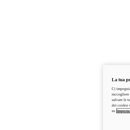
La tua pr
Ci impegnia
raccogliere 
salvare le t
dei cookie s
su
imposta