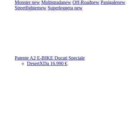
Monster
new
Multistrada
new
Off-Road
new
Panigale
new
Streetfighter
new
Superleggera
new
Patente A2
E-BIKE
Ducati Speciale
DesertX
Da 16.990 €