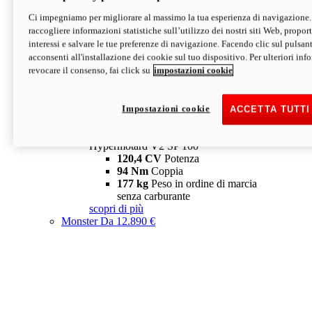
Ci impegniamo per migliorare al massimo la tua esperienza di navigazione.
Hypermotard V2 SP
raccogliere informazioni statistiche sull’utilizzo dei nostri siti Web, proporti
120,4 CV
Potenza
interessi e salvare le tue preferenze di navigazione. Facendo clic sul pulsant
94 Nm
Coppia
acconsenti all'installazione dei cookie sul tuo dispositivo. Per ulteriori in
177 kg
Peso in ordine di marcia
revocare il consenso, fai click su
impostazioni cookie
senza carburante
A partire da 19.890 €
Depotenziata 35 kW: 18.890 €
i
configura
scopri di più
Impostazioni cookie
ACCETTA TUTTI
new
V2 SP 100
Hypermotard V2 SP 100
120,4 CV
Potenza
94 Nm
Coppia
177 kg
Peso in ordine di marcia
senza carburante
scopri di più
Monster
Da 12.890 €