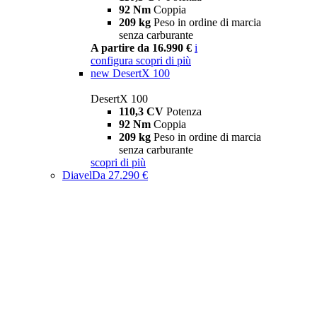
92 Nm
Coppia
209 kg
Peso in ordine di marcia
senza carburante
A partire da 16.990 €
i
configura
scopri di più
new
DesertX 100
DesertX 100
110,3 CV
Potenza
92 Nm
Coppia
209 kg
Peso in ordine di marcia
senza carburante
scopri di più
Diavel
Da 27.290 €