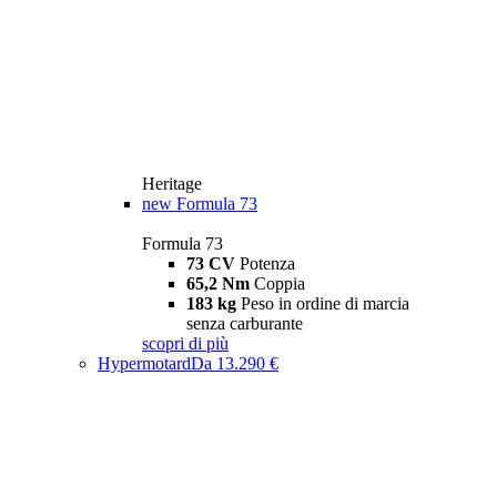
Heritage
new
Formula 73
Formula 73
73 CV
Potenza
65,2 Nm
Coppia
183 kg
Peso in ordine di marcia
senza carburante
scopri di più
Hypermotard
Da 13.290 €