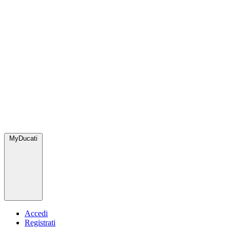
MyDucati
Accedi
Registrati