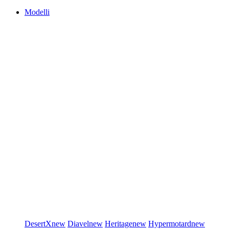
Modelli
DesertX
new
Diavel
new
Heritage
new
Hypermotard
new