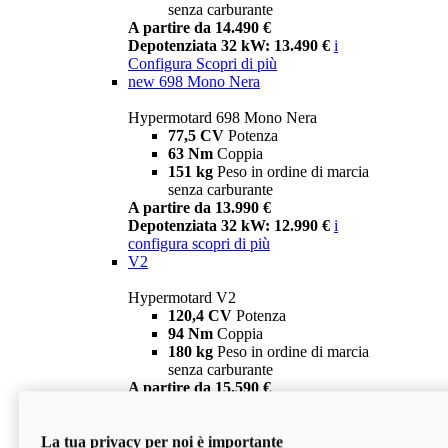
senza carburante
A partire da 14.490 €
Depotenziata 32 kW: 13.490 €
i
Configura
Scopri di più
new
698 Mono Nera
Hypermotard 698 Mono Nera
77,5 CV
Potenza
63 Nm
Coppia
151 kg
Peso in ordine di marcia
senza carburante
A partire da 13.990 €
Depotenziata 32 kW: 12.990 €
i
configura
scopri di più
V2
Hypermotard V2
120,4 CV
Potenza
94 Nm
Coppia
180 kg
Peso in ordine di marcia
senza carburante
A partire da 15.590 €
Depotenziata 35 kW: 14.590 €
i
configura
scopri di più
La tua privacy per noi è importante
V2 SP