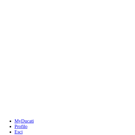
MyDucati
Profilo
Esci