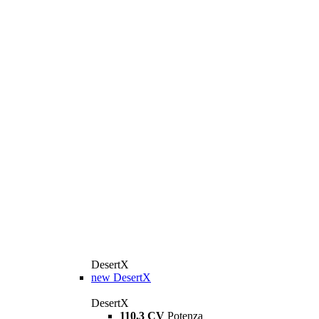
DesertX
new
DesertX
DesertX
110,3 CV
Potenza