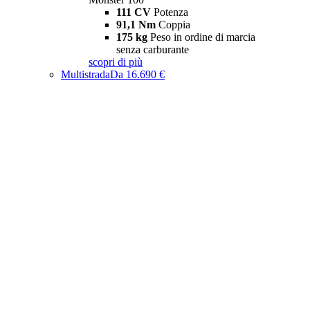
111 CV
Potenza
91,1 Nm
Coppia
175 kg
Peso in ordine di marcia
senza carburante
scopri di più
Multistrada
Da 16.690 €