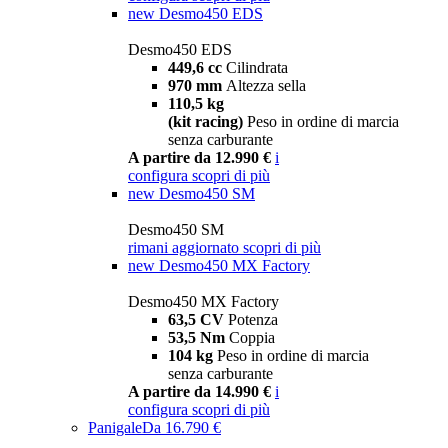
new
Desmo450 EDS
Desmo450 EDS
449,6 cc
Cilindrata
970 mm
Altezza sella
110,5 kg
(kit racing)
Peso in ordine di marcia
senza carburante
A partire da 12.990 €
i
configura
scopri di più
new
Desmo450 SM
Desmo450 SM
rimani aggiornato
scopri di più
new
Desmo450 MX Factory
Desmo450 MX Factory
63,5 CV
Potenza
53,5 Nm
Coppia
104 kg
Peso in ordine di marcia
senza carburante
A partire da 14.990 €
i
configura
scopri di più
Panigale
Da 16.790 €