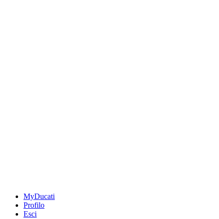
MyDucati
Profilo
Esci