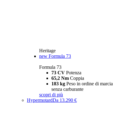
Heritage
new
Formula 73
Formula 73
73 CV
Potenza
65,2 Nm
Coppia
183 kg
Peso in ordine di marcia
senza carburante
scopri di più
Hypermotard
Da 13.290 €