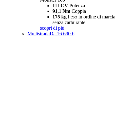
111 CV
Potenza
91,1 Nm
Coppia
175 kg
Peso in ordine di marcia
senza carburante
scopri di più
Multistrada
Da 16.690 €