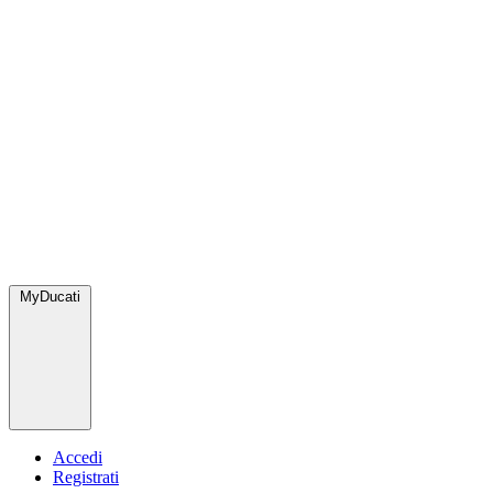
MyDucati
Accedi
Registrati