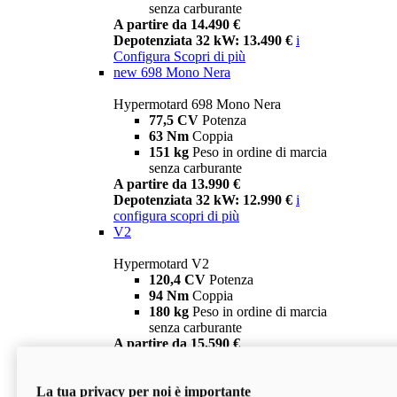
senza carburante
A partire da 14.490 €
Depotenziata 32 kW: 13.490 €
i
Configura
Scopri di più
new
698 Mono Nera
Hypermotard 698 Mono Nera
77,5 CV
Potenza
63 Nm
Coppia
151 kg
Peso in ordine di marcia
senza carburante
A partire da 13.990 €
Depotenziata 32 kW: 12.990 €
i
configura
scopri di più
V2
Hypermotard V2
120,4 CV
Potenza
94 Nm
Coppia
180 kg
Peso in ordine di marcia
senza carburante
A partire da 15.590 €
Depotenziata 35 kW: 14.590 €
i
configura
scopri di più
La tua privacy per noi è importante
V2 SP