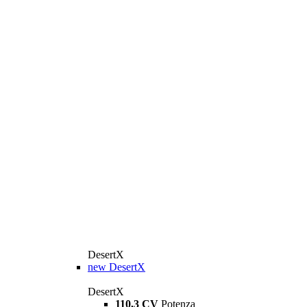
DesertX
new
DesertX
DesertX
110,3 CV
Potenza