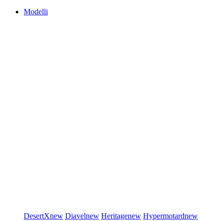
Modelli
DesertX
new
Diavel
new
Heritage
new
Hypermotard
new