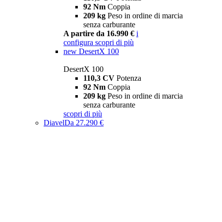
92 Nm
Coppia
209 kg
Peso in ordine di marcia
senza carburante
A partire da 16.990 €
i
configura
scopri di più
new
DesertX 100
DesertX 100
110,3 CV
Potenza
92 Nm
Coppia
209 kg
Peso in ordine di marcia
senza carburante
scopri di più
Diavel
Da 27.290 €