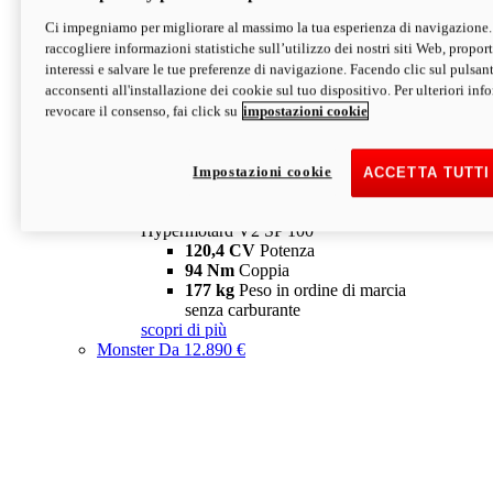
Ci impegniamo per migliorare al massimo la tua esperienza di navigazione.
Hypermotard V2 SP
raccogliere informazioni statistiche sull’utilizzo dei nostri siti Web, proporti
120,4 CV
Potenza
interessi e salvare le tue preferenze di navigazione. Facendo clic sul pulsant
94 Nm
Coppia
acconsenti all'installazione dei cookie sul tuo dispositivo. Per ulteriori in
177 kg
Peso in ordine di marcia
revocare il consenso, fai click su
impostazioni cookie
senza carburante
A partire da 19.890 €
Depotenziata 35 kW: 18.890 €
i
configura
scopri di più
Impostazioni cookie
ACCETTA TUTTI
new
V2 SP 100
Hypermotard V2 SP 100
120,4 CV
Potenza
94 Nm
Coppia
177 kg
Peso in ordine di marcia
senza carburante
scopri di più
Monster
Da 12.890 €