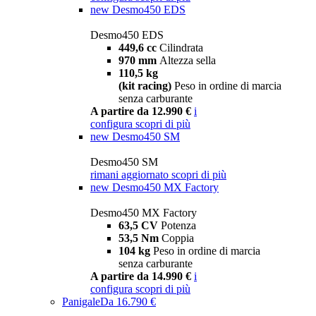
new
Desmo450 EDS
Desmo450 EDS
449,6 cc
Cilindrata
970 mm
Altezza sella
110,5 kg
(kit racing)
Peso in ordine di marcia
senza carburante
A partire da 12.990 €
i
configura
scopri di più
new
Desmo450 SM
Desmo450 SM
rimani aggiornato
scopri di più
new
Desmo450 MX Factory
Desmo450 MX Factory
63,5 CV
Potenza
53,5 Nm
Coppia
104 kg
Peso in ordine di marcia
senza carburante
A partire da 14.990 €
i
configura
scopri di più
Panigale
Da 16.790 €