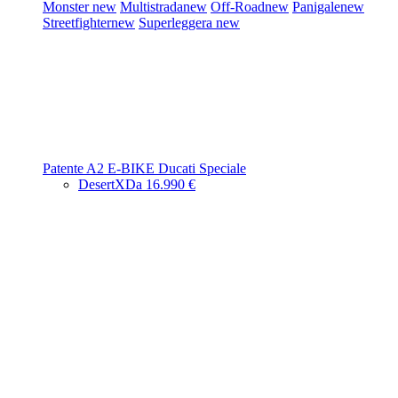
Monster
new
Multistrada
new
Off-Road
new
Panigale
new
Streetfighter
new
Superleggera
new
Patente A2
E-BIKE
Ducati Speciale
DesertX
Da 16.990 €