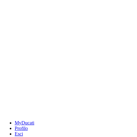
MyDucati
Profilo
Esci