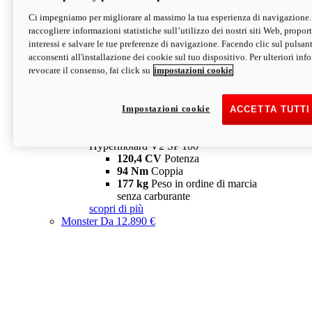
Ci impegniamo per migliorare al massimo la tua esperienza di navigazione.
Hypermotard V2 SP
raccogliere informazioni statistiche sull’utilizzo dei nostri siti Web, proporti
120,4 CV
Potenza
interessi e salvare le tue preferenze di navigazione. Facendo clic sul pulsant
94 Nm
Coppia
acconsenti all'installazione dei cookie sul tuo dispositivo. Per ulteriori in
177 kg
Peso in ordine di marcia
revocare il consenso, fai click su
impostazioni cookie
senza carburante
A partire da 19.890 €
Depotenziata 35 kW: 18.890 €
i
configura
scopri di più
Impostazioni cookie
ACCETTA TUTTI
new
V2 SP 100
Hypermotard V2 SP 100
120,4 CV
Potenza
94 Nm
Coppia
177 kg
Peso in ordine di marcia
senza carburante
scopri di più
Monster
Da 12.890 €