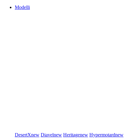
Modelli
DesertX
new
Diavel
new
Heritage
new
Hypermotard
new