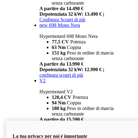
senza carburante
A partire da 14.490 €
Depotenziata 32 kW: 13.490 €
i
Configura
Scopri di più
new
698 Mono Nera
Hypermotard 698 Mono Nera
77,5 CV
Potenza
63 Nm
Coppia
151 kg
Peso in ordine di marcia
senza carburante
A partire da 13.990 €
Depotenziata 32 kW: 12.990 €
i
configura
scopri di più
V2
Hypermotard V2
120,4 CV
Potenza
94 Nm
Coppia
180 kg
Peso in ordine di marcia
senza carburante
A partire da 15.590 €
Depotenziata 35 kW: 14.590 €
i
configura
scopri di più
La tua privacy per noi è importante
V2 SP