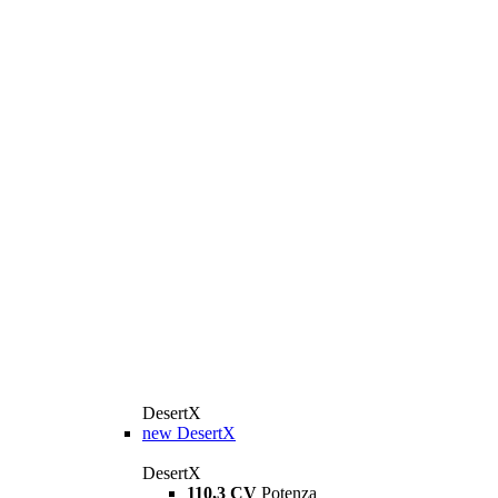
DesertX
new
DesertX
DesertX
110,3 CV
Potenza