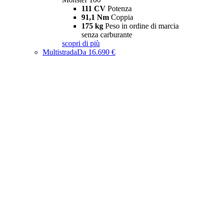
111 CV
Potenza
91,1 Nm
Coppia
175 kg
Peso in ordine di marcia
senza carburante
scopri di più
Multistrada
Da 16.690 €