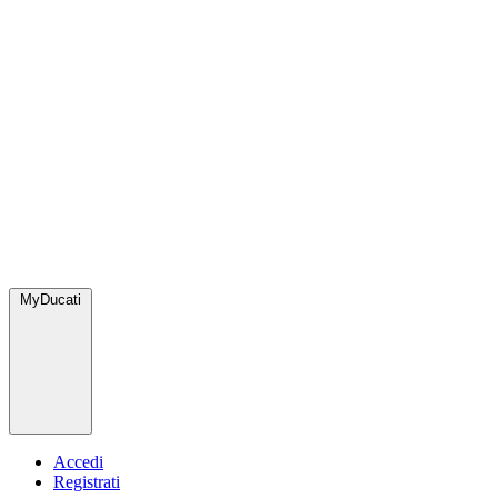
MyDucati
Accedi
Registrati