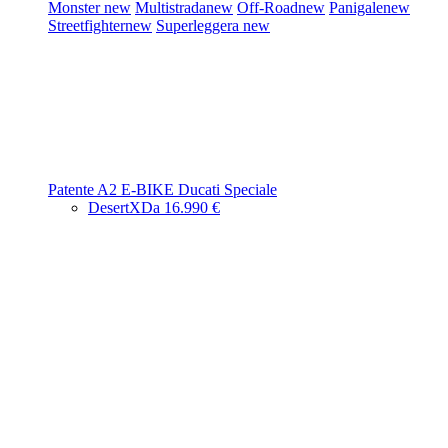
Monster
new
Multistrada
new
Off-Road
new
Panigale
new
Streetfighter
new
Superleggera
new
Patente A2
E-BIKE
Ducati Speciale
DesertX
Da 16.990 €