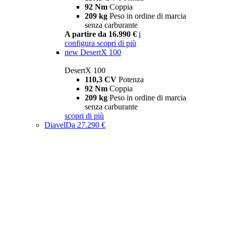
92 Nm
Coppia
209 kg
Peso in ordine di marcia
senza carburante
A partire da 16.990 €
i
configura
scopri di più
new
DesertX 100
DesertX 100
110,3 CV
Potenza
92 Nm
Coppia
209 kg
Peso in ordine di marcia
senza carburante
scopri di più
Diavel
Da 27.290 €