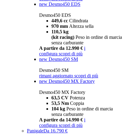
new
Desmo450 EDS
Desmo450 EDS
449,6 cc
Cilindrata
970 mm
Altezza sella
110,5 kg
(kit racing)
Peso in ordine di marcia
senza carburante
A partire da 12.990 €
i
configura
scopri di più
new
Desmo450 SM
Desmo450 SM
rimani aggiornato
scopri di più
new
Desmo450 MX Factory
Desmo450 MX Factory
63,5 CV
Potenza
53,5 Nm
Coppia
104 kg
Peso in ordine di marcia
senza carburante
A partire da 14.990 €
i
configura
scopri di più
Panigale
Da 16.790 €