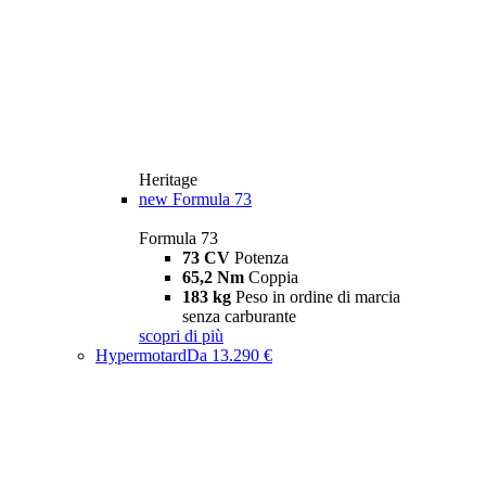
Heritage
new
Formula 73
Formula 73
73 CV
Potenza
65,2 Nm
Coppia
183 kg
Peso in ordine di marcia
senza carburante
scopri di più
Hypermotard
Da 13.290 €