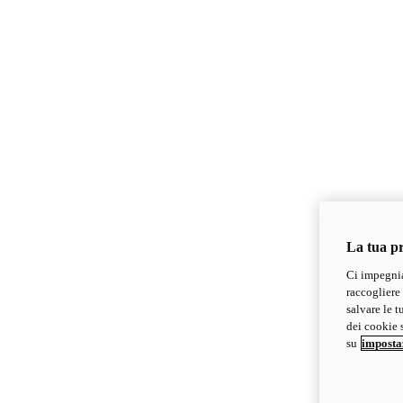
La tua pr
Ci impegnia
raccogliere 
salvare le t
dei cookie s
su
imposta