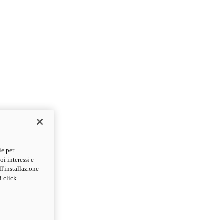
ie per
oi interessi e
ll'installazione
i click