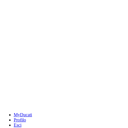
MyDucati
Profilo
Esci