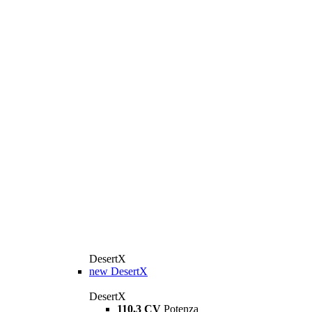
DesertX
new
DesertX
DesertX
110,3 CV
Potenza