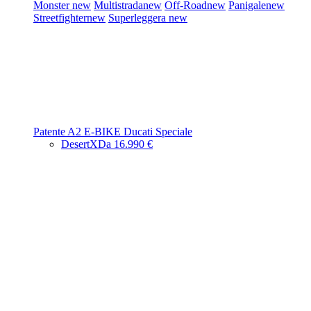
Monster
new
Multistrada
new
Off-Road
new
Panigale
new
Streetfighter
new
Superleggera
new
Patente A2
E-BIKE
Ducati Speciale
DesertX
Da 16.990 €