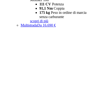
111 CV
Potenza
91,1 Nm
Coppia
175 kg
Peso in ordine di marcia
senza carburante
scopri di più
Multistrada
Da 16.690 €