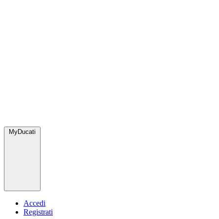
MyDucati
Accedi
Registrati