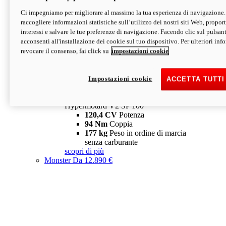
Ci impegniamo per migliorare al massimo la tua esperienza di navigazione.
Hypermotard V2 SP
raccogliere informazioni statistiche sull’utilizzo dei nostri siti Web, proporti
120,4 CV
Potenza
interessi e salvare le tue preferenze di navigazione. Facendo clic sul pulsant
94 Nm
Coppia
acconsenti all'installazione dei cookie sul tuo dispositivo. Per ulteriori in
177 kg
Peso in ordine di marcia
revocare il consenso, fai click su
impostazioni cookie
senza carburante
A partire da 19.890 €
Depotenziata 35 kW: 18.890 €
i
configura
scopri di più
Impostazioni cookie
ACCETTA TUTTI
new
V2 SP 100
Hypermotard V2 SP 100
120,4 CV
Potenza
94 Nm
Coppia
177 kg
Peso in ordine di marcia
senza carburante
scopri di più
Monster
Da 12.890 €