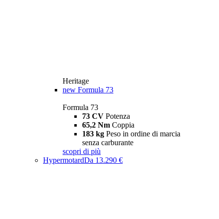
Heritage
new
Formula 73
Formula 73
73 CV
Potenza
65,2 Nm
Coppia
183 kg
Peso in ordine di marcia
senza carburante
scopri di più
Hypermotard
Da 13.290 €