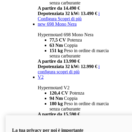
senza carburante
A partire da 14.490 €
Depotenziata 32 kW: 13.490 €
i
Configura
Scopri di più
new
698 Mono Nera
Hypermotard 698 Mono Nera
77,5 CV
Potenza
63 Nm
Coppia
151 kg
Peso in ordine di marcia
senza carburante
A partire da 13.990 €
Depotenziata 32 kW: 12.990 €
i
configura
scopri di più
V2
Hypermotard V2
120,4 CV
Potenza
94 Nm
Coppia
180 kg
Peso in ordine di marcia
senza carburante
A partire da 15.590 €
Depotenziata 35 kW: 14.590 €
i
configura
scopri di più
La tua privacy per noi è importante
V2 SP