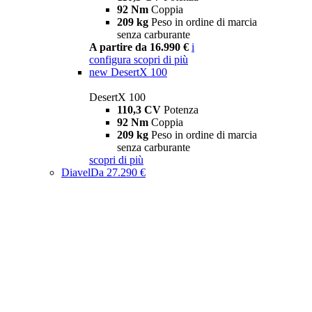
92 Nm
Coppia
209 kg
Peso in ordine di marcia
senza carburante
A partire da 16.990 €
i
configura
scopri di più
new
DesertX 100
DesertX 100
110,3 CV
Potenza
92 Nm
Coppia
209 kg
Peso in ordine di marcia
senza carburante
scopri di più
Diavel
Da 27.290 €