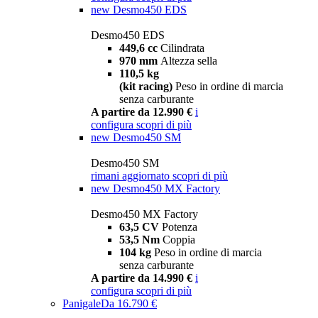
new
Desmo450 EDS
Desmo450 EDS
449,6 cc
Cilindrata
970 mm
Altezza sella
110,5 kg
(kit racing)
Peso in ordine di marcia
senza carburante
A partire da 12.990 €
i
configura
scopri di più
new
Desmo450 SM
Desmo450 SM
rimani aggiornato
scopri di più
new
Desmo450 MX Factory
Desmo450 MX Factory
63,5 CV
Potenza
53,5 Nm
Coppia
104 kg
Peso in ordine di marcia
senza carburante
A partire da 14.990 €
i
configura
scopri di più
Panigale
Da 16.790 €