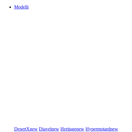
Modelli
DesertX
new
Diavel
new
Heritage
new
Hypermotard
new