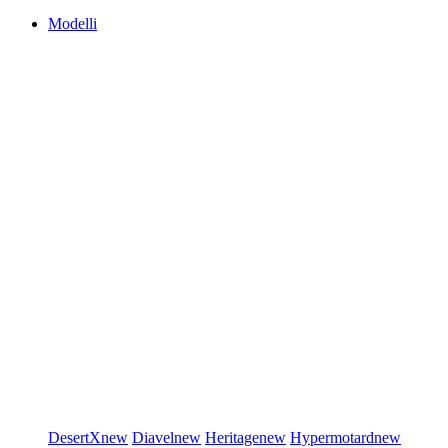
Modelli
DesertX
new
Diavel
new
Heritage
new
Hypermotard
new