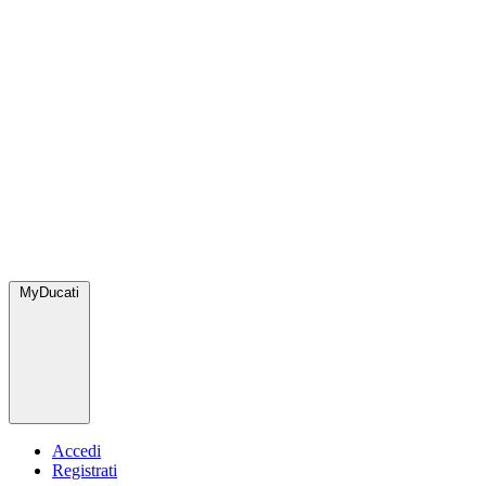
MyDucati
Accedi
Registrati