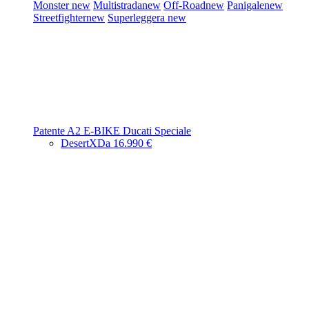
Monster
new
Multistrada
new
Off-Road
new
Panigale
new
Streetfighter
new
Superleggera
new
Patente A2
E-BIKE
Ducati Speciale
DesertX
Da 16.990 €