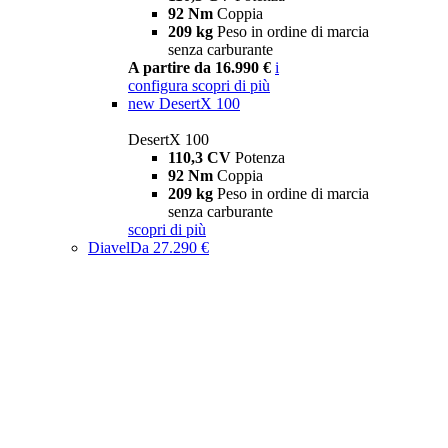
92 Nm
Coppia
209 kg
Peso in ordine di marcia
senza carburante
A partire da 16.990 €
i
configura
scopri di più
new
DesertX 100
DesertX 100
110,3 CV
Potenza
92 Nm
Coppia
209 kg
Peso in ordine di marcia
senza carburante
scopri di più
Diavel
Da 27.290 €