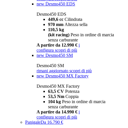
new
Desmo450 EDS
Desmo450 EDS
449,6 cc
Cilindrata
970 mm
Altezza sella
110,5 kg
(kit racing)
Peso in ordine di marcia
senza carburante
A partire da 12.990 €
i
configura
scopri di più
new
Desmo450 SM
Desmo450 SM
rimani aggiornato
scopri di più
new
Desmo450 MX Factory
Desmo450 MX Factory
63,5 CV
Potenza
53,5 Nm
Coppia
104 kg
Peso in ordine di marcia
senza carburante
A partire da 14.990 €
i
configura
scopri di più
Panigale
Da 16.790 €