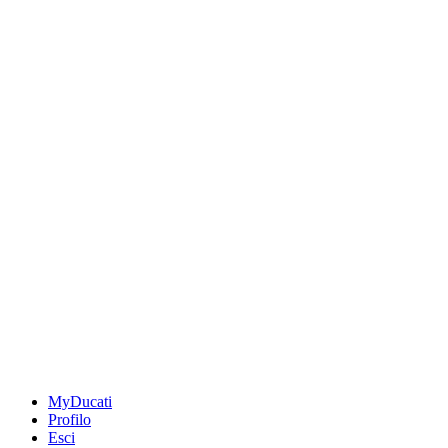
MyDucati
Profilo
Esci