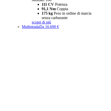
111 CV
Potenza
91,1 Nm
Coppia
175 kg
Peso in ordine di marcia
senza carburante
scopri di più
Multistrada
Da 16.690 €