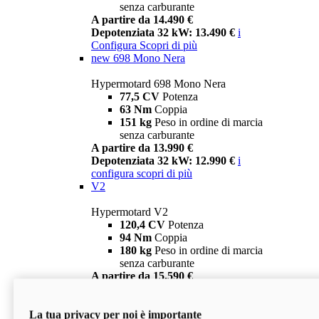
senza carburante
A partire da 14.490 €
Depotenziata 32 kW: 13.490 €
i
Configura
Scopri di più
new
698 Mono Nera
Hypermotard 698 Mono Nera
77,5 CV
Potenza
63 Nm
Coppia
151 kg
Peso in ordine di marcia
senza carburante
A partire da 13.990 €
Depotenziata 32 kW: 12.990 €
i
configura
scopri di più
V2
Hypermotard V2
120,4 CV
Potenza
94 Nm
Coppia
180 kg
Peso in ordine di marcia
senza carburante
A partire da 15.590 €
Depotenziata 35 kW: 14.590 €
i
configura
scopri di più
La tua privacy per noi è importante
V2 SP