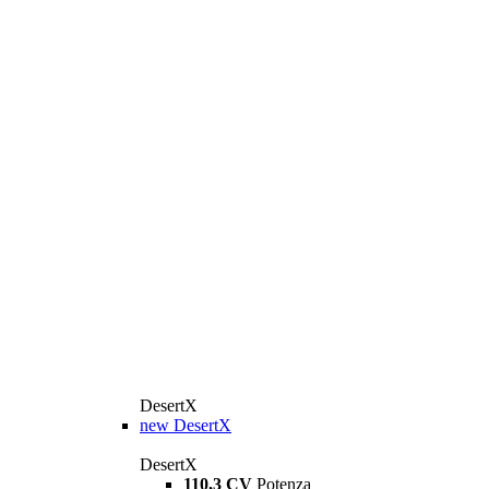
DesertX
new
DesertX
DesertX
110,3 CV
Potenza