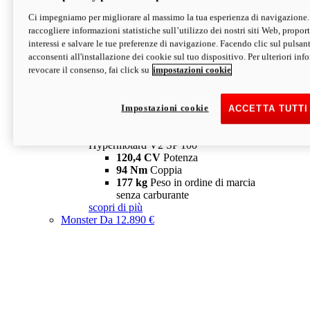
Ci impegniamo per migliorare al massimo la tua esperienza di navigazione.
Hypermotard V2 SP
raccogliere informazioni statistiche sull’utilizzo dei nostri siti Web, proporti
120,4 CV
Potenza
interessi e salvare le tue preferenze di navigazione. Facendo clic sul pulsant
94 Nm
Coppia
acconsenti all'installazione dei cookie sul tuo dispositivo. Per ulteriori in
177 kg
Peso in ordine di marcia
revocare il consenso, fai click su
impostazioni cookie
senza carburante
A partire da 19.890 €
Depotenziata 35 kW: 18.890 €
i
configura
scopri di più
Impostazioni cookie
ACCETTA TUTTI
new
V2 SP 100
Hypermotard V2 SP 100
120,4 CV
Potenza
94 Nm
Coppia
177 kg
Peso in ordine di marcia
senza carburante
scopri di più
Monster
Da 12.890 €