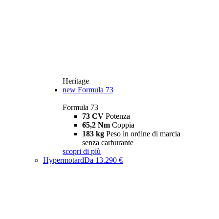
Heritage
new
Formula 73
Formula 73
73 CV
Potenza
65,2 Nm
Coppia
183 kg
Peso in ordine di marcia
senza carburante
scopri di più
Hypermotard
Da 13.290 €