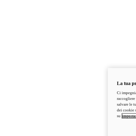
La tua pr
Ci impegnia
raccogliere 
salvare le t
dei cookie s
su
imposta