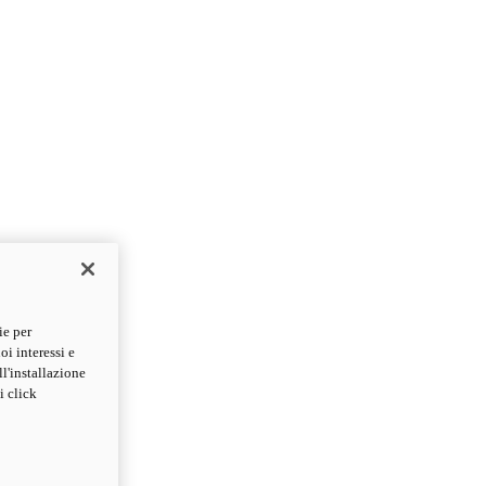
ie per
oi interessi e
ll'installazione
i click