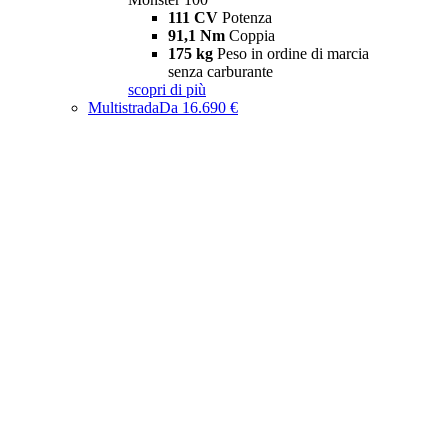
111 CV
Potenza
91,1 Nm
Coppia
175 kg
Peso in ordine di marcia
senza carburante
scopri di più
Multistrada
Da 16.690 €