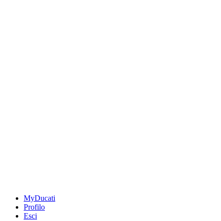
MyDucati
Profilo
Esci