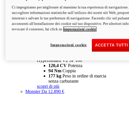
Ci impegniamo per migliorare al massimo la tua esperienza di navigazione.
Hypermotard V2 SP
raccogliere informazioni statistiche sull’utilizzo dei nostri siti Web, proporti
120,4 CV
Potenza
interessi e salvare le tue preferenze di navigazione. Facendo clic sul pulsant
94 Nm
Coppia
acconsenti all'installazione dei cookie sul tuo dispositivo. Per ulteriori in
177 kg
Peso in ordine di marcia
revocare il consenso, fai click su
impostazioni cookie
senza carburante
A partire da 19.890 €
Depotenziata 35 kW: 18.890 €
i
configura
scopri di più
Impostazioni cookie
ACCETTA TUTTI
new
V2 SP 100
Hypermotard V2 SP 100
120,4 CV
Potenza
94 Nm
Coppia
177 kg
Peso in ordine di marcia
senza carburante
scopri di più
Monster
Da 12.890 €