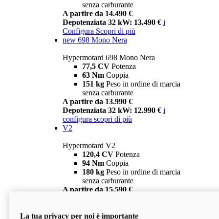
senza carburante
A partire da 14.490 €
Depotenziata 32 kW: 13.490 €
i
Configura
Scopri di più
new
698 Mono Nera
Hypermotard 698 Mono Nera
77,5 CV
Potenza
63 Nm
Coppia
151 kg
Peso in ordine di marcia
senza carburante
A partire da 13.990 €
Depotenziata 32 kW: 12.990 €
i
configura
scopri di più
V2
Hypermotard V2
120,4 CV
Potenza
94 Nm
Coppia
180 kg
Peso in ordine di marcia
senza carburante
A partire da 15.590 €
Depotenziata 35 kW: 14.590 €
i
configura
scopri di più
La tua privacy per noi è importante
V2 SP