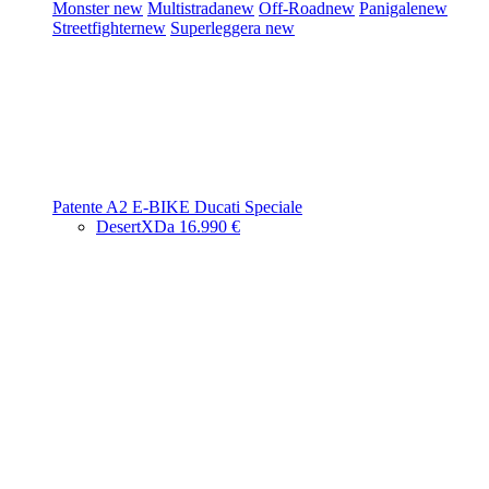
Monster
new
Multistrada
new
Off-Road
new
Panigale
new
Streetfighter
new
Superleggera
new
Patente A2
E-BIKE
Ducati Speciale
DesertX
Da 16.990 €