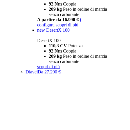
92 Nm
Coppia
209 kg
Peso in ordine di marcia
senza carburante
A partire da 16.990 €
i
configura
scopri di più
new
DesertX 100
DesertX 100
110,3 CV
Potenza
92 Nm
Coppia
209 kg
Peso in ordine di marcia
senza carburante
scopri di più
Diavel
Da 27.290 €