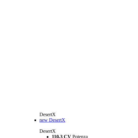
DesertX
new
DesertX
DesertX
110,3 CV
Potenza