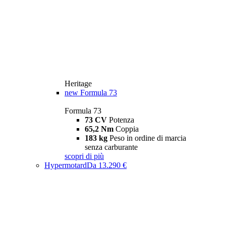
Heritage
new
Formula 73
Formula 73
73 CV
Potenza
65,2 Nm
Coppia
183 kg
Peso in ordine di marcia
senza carburante
scopri di più
Hypermotard
Da 13.290 €