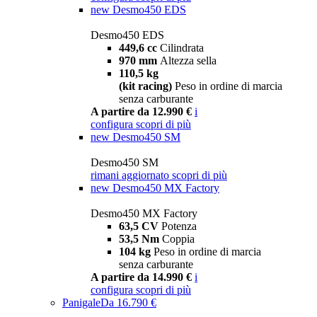
new
Desmo450 EDS
Desmo450 EDS
449,6 cc
Cilindrata
970 mm
Altezza sella
110,5 kg
(kit racing)
Peso in ordine di marcia
senza carburante
A partire da 12.990 €
i
configura
scopri di più
new
Desmo450 SM
Desmo450 SM
rimani aggiornato
scopri di più
new
Desmo450 MX Factory
Desmo450 MX Factory
63,5 CV
Potenza
53,5 Nm
Coppia
104 kg
Peso in ordine di marcia
senza carburante
A partire da 14.990 €
i
configura
scopri di più
Panigale
Da 16.790 €