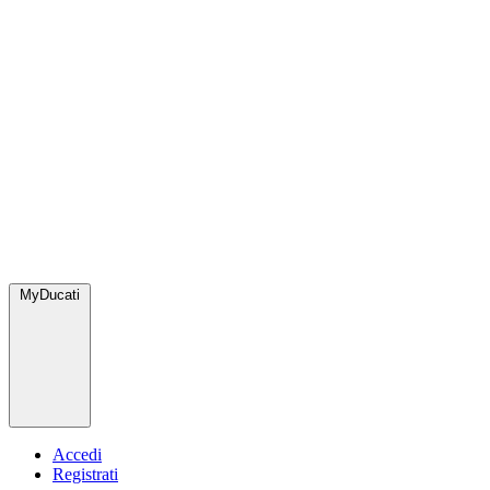
MyDucati
Accedi
Registrati