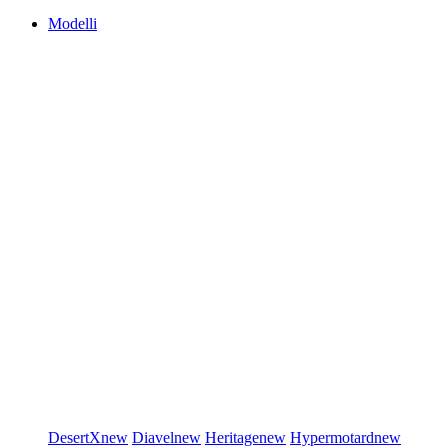
Modelli
DesertX
new
Diavel
new
Heritage
new
Hypermotard
new