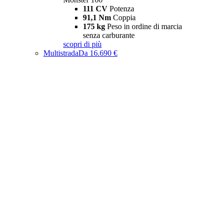
111 CV
Potenza
91,1 Nm
Coppia
175 kg
Peso in ordine di marcia
senza carburante
scopri di più
Multistrada
Da 16.690 €