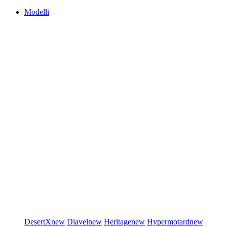
Modelli
DesertX
new
Diavel
new
Heritage
new
Hypermotard
new