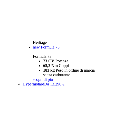
Heritage
new
Formula 73
Formula 73
73 CV
Potenza
65,2 Nm
Coppia
183 kg
Peso in ordine di marcia
senza carburante
scopri di più
Hypermotard
Da 13.290 €