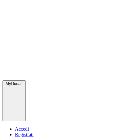
MyDucati
Accedi
Registrati