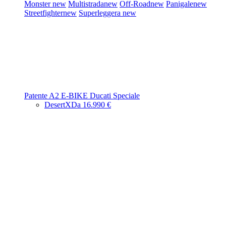
Monster
new
Multistrada
new
Off-Road
new
Panigale
new
Streetfighter
new
Superleggera
new
Patente A2
E-BIKE
Ducati Speciale
DesertX
Da 16.990 €