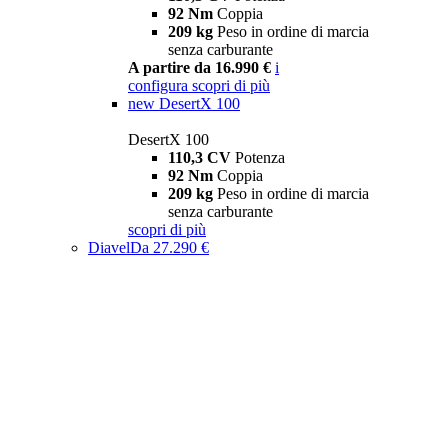
92 Nm
Coppia
209 kg
Peso in ordine di marcia
senza carburante
A partire da 16.990 €
i
configura
scopri di più
new
DesertX 100
DesertX 100
110,3 CV
Potenza
92 Nm
Coppia
209 kg
Peso in ordine di marcia
senza carburante
scopri di più
Diavel
Da 27.290 €