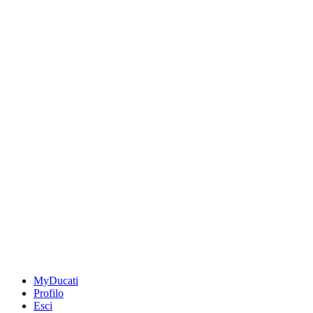
MyDucati
Profilo
Esci