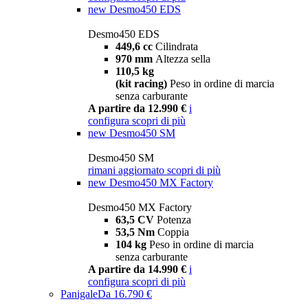
new
Desmo450 EDS
Desmo450 EDS
449,6 cc
Cilindrata
970 mm
Altezza sella
110,5 kg
(kit racing)
Peso in ordine di marcia
senza carburante
A partire da 12.990 €
i
configura
scopri di più
new
Desmo450 SM
Desmo450 SM
rimani aggiornato
scopri di più
new
Desmo450 MX Factory
Desmo450 MX Factory
63,5 CV
Potenza
53,5 Nm
Coppia
104 kg
Peso in ordine di marcia
senza carburante
A partire da 14.990 €
i
configura
scopri di più
Panigale
Da 16.790 €