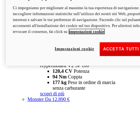
Ci impegniamo per migliorare al massimo la tua esperienza di navigazione.
Hypermotard V2 SP
raccogliere informazioni statistiche sull’utilizzo dei nostri siti Web, proporti
120,4 CV
Potenza
interessi e salvare le tue preferenze di navigazione. Facendo clic sul pulsant
94 Nm
Coppia
acconsenti all'installazione dei cookie sul tuo dispositivo. Per ulteriori in
177 kg
Peso in ordine di marcia
revocare il consenso, fai click su
impostazioni cookie
senza carburante
A partire da 19.890 €
Depotenziata 35 kW: 18.890 €
i
configura
scopri di più
Impostazioni cookie
ACCETTA TUTTI
new
V2 SP 100
Hypermotard V2 SP 100
120,4 CV
Potenza
94 Nm
Coppia
177 kg
Peso in ordine di marcia
senza carburante
scopri di più
Monster
Da 12.890 €