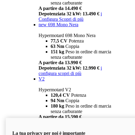
senza carburante
A partire da 14.490 €
Depotenziata 32 kW: 13.490 €
i
Configura
Scopri di più
new
698 Mono Nera
Hypermotard 698 Mono Nera
77,5 CV
Potenza
63 Nm
Coppia
151 kg
Peso in ordine di marcia
senza carburante
A partire da 13.990 €
Depotenziata 32 kW: 12.990 €
i
configura
scopri di più
V2
Hypermotard V2
120,4 CV
Potenza
94 Nm
Coppia
180 kg
Peso in ordine di marcia
senza carburante
A partire da 15.590 €
Depotenziata 35 kW: 14.590 €
i
configura
scopri di più
La tua privacy per noi è importante
V2 SP