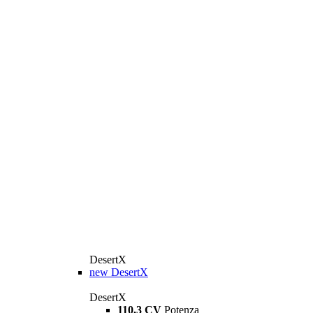
DesertX
new
DesertX
DesertX
110,3 CV
Potenza