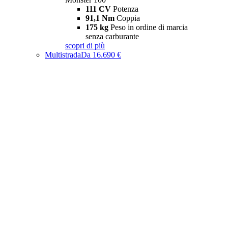
111 CV
Potenza
91,1 Nm
Coppia
175 kg
Peso in ordine di marcia
senza carburante
scopri di più
Multistrada
Da 16.690 €