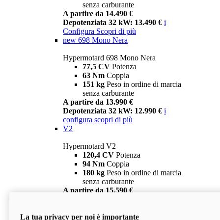
senza carburante
A partire da 14.490 €
Depotenziata 32 kW: 13.490 €
i
Configura
Scopri di più
new
698 Mono Nera
Hypermotard 698 Mono Nera
77,5 CV
Potenza
63 Nm
Coppia
151 kg
Peso in ordine di marcia
senza carburante
A partire da 13.990 €
Depotenziata 32 kW: 12.990 €
i
configura
scopri di più
V2
Hypermotard V2
120,4 CV
Potenza
94 Nm
Coppia
180 kg
Peso in ordine di marcia
senza carburante
A partire da 15.590 €
Depotenziata 35 kW: 14.590 €
i
configura
scopri di più
La tua privacy per noi è importante
V2 SP