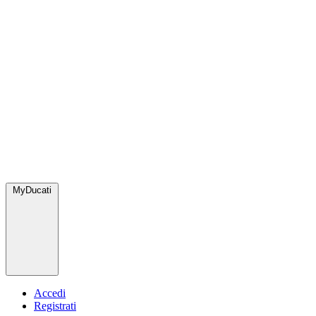
MyDucati
Accedi
Registrati