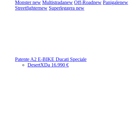
Monster
new
Multistrada
new
Off-Road
new
Panigale
new
Streetfighter
new
Superleggera
new
Patente A2
E-BIKE
Ducati Speciale
DesertX
Da 16.990 €