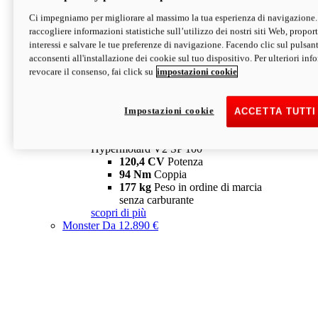
Ci impegniamo per migliorare al massimo la tua esperienza di navigazione.
Hypermotard V2 SP
raccogliere informazioni statistiche sull’utilizzo dei nostri siti Web, proporti
120,4 CV
Potenza
interessi e salvare le tue preferenze di navigazione. Facendo clic sul pulsant
94 Nm
Coppia
acconsenti all'installazione dei cookie sul tuo dispositivo. Per ulteriori in
177 kg
Peso in ordine di marcia
revocare il consenso, fai click su
impostazioni cookie
senza carburante
A partire da 19.890 €
Depotenziata 35 kW: 18.890 €
i
configura
scopri di più
Impostazioni cookie
ACCETTA TUTTI
new
V2 SP 100
Hypermotard V2 SP 100
120,4 CV
Potenza
94 Nm
Coppia
177 kg
Peso in ordine di marcia
senza carburante
scopri di più
Monster
Da 12.890 €