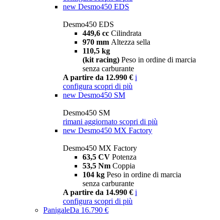
new
Desmo450 EDS
Desmo450 EDS
449,6 cc
Cilindrata
970 mm
Altezza sella
110,5 kg
(kit racing)
Peso in ordine di marcia
senza carburante
A partire da 12.990 €
i
configura
scopri di più
new
Desmo450 SM
Desmo450 SM
rimani aggiornato
scopri di più
new
Desmo450 MX Factory
Desmo450 MX Factory
63,5 CV
Potenza
53,5 Nm
Coppia
104 kg
Peso in ordine di marcia
senza carburante
A partire da 14.990 €
i
configura
scopri di più
Panigale
Da 16.790 €