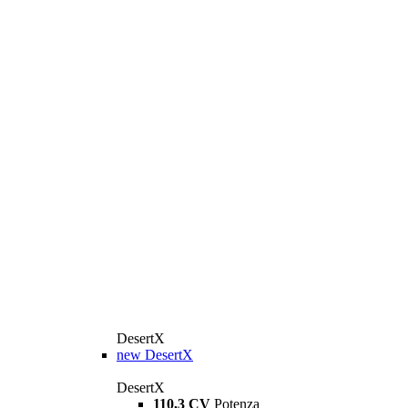
DesertX
new
DesertX
DesertX
110,3 CV
Potenza