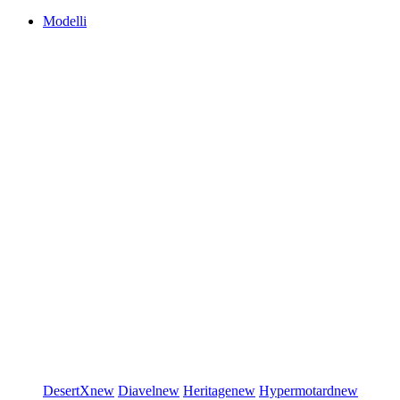
Modelli
DesertX
new
Diavel
new
Heritage
new
Hypermotard
new