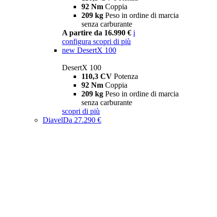
92 Nm
Coppia
209 kg
Peso in ordine di marcia
senza carburante
A partire da 16.990 €
i
configura
scopri di più
new
DesertX 100
DesertX 100
110,3 CV
Potenza
92 Nm
Coppia
209 kg
Peso in ordine di marcia
senza carburante
scopri di più
Diavel
Da 27.290 €