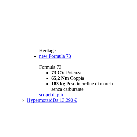
Heritage
new
Formula 73
Formula 73
73 CV
Potenza
65,2 Nm
Coppia
183 kg
Peso in ordine di marcia
senza carburante
scopri di più
Hypermotard
Da 13.290 €