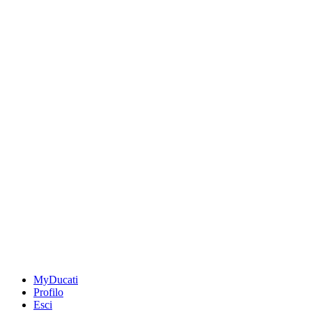
MyDucati
Profilo
Esci