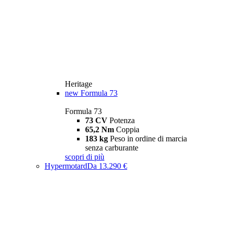
Heritage
new
Formula 73
Formula 73
73 CV
Potenza
65,2 Nm
Coppia
183 kg
Peso in ordine di marcia
senza carburante
scopri di più
Hypermotard
Da 13.290 €