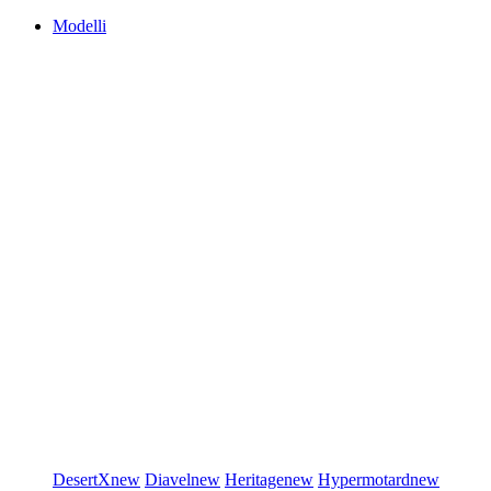
Modelli
DesertX
new
Diavel
new
Heritage
new
Hypermotard
new