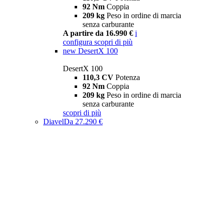
92 Nm
Coppia
209 kg
Peso in ordine di marcia
senza carburante
A partire da 16.990 €
i
configura
scopri di più
new
DesertX 100
DesertX 100
110,3 CV
Potenza
92 Nm
Coppia
209 kg
Peso in ordine di marcia
senza carburante
scopri di più
Diavel
Da 27.290 €