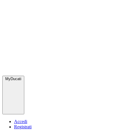
MyDucati
Accedi
Registrati