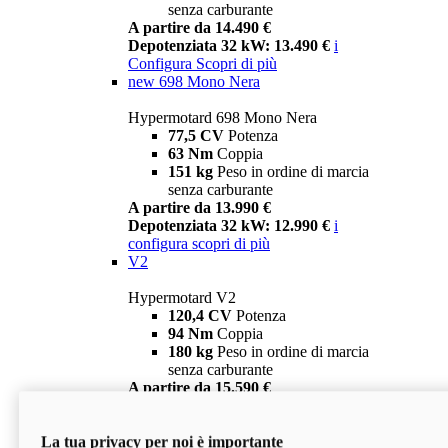
senza carburante
A partire da 14.490 €
Depotenziata 32 kW: 13.490 €
i
Configura
Scopri di più
new
698 Mono Nera
Hypermotard 698 Mono Nera
77,5 CV
Potenza
63 Nm
Coppia
151 kg
Peso in ordine di marcia
senza carburante
A partire da 13.990 €
Depotenziata 32 kW: 12.990 €
i
configura
scopri di più
V2
Hypermotard V2
120,4 CV
Potenza
94 Nm
Coppia
180 kg
Peso in ordine di marcia
senza carburante
A partire da 15.590 €
Depotenziata 35 kW: 14.590 €
i
configura
scopri di più
La tua privacy per noi è importante
V2 SP