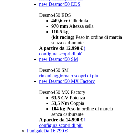
new
Desmo450 EDS
Desmo450 EDS
449,6 cc
Cilindrata
970 mm
Altezza sella
110,5 kg
(kit racing)
Peso in ordine di marcia
senza carburante
A partire da 12.990 €
i
configura
scopri di più
new
Desmo450 SM
Desmo450 SM
rimani aggiornato
scopri di più
new
Desmo450 MX Factory
Desmo450 MX Factory
63,5 CV
Potenza
53,5 Nm
Coppia
104 kg
Peso in ordine di marcia
senza carburante
A partire da 14.990 €
i
configura
scopri di più
Panigale
Da 16.790 €