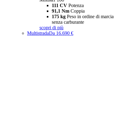
111 CV
Potenza
91,1 Nm
Coppia
175 kg
Peso in ordine di marcia
senza carburante
scopri di più
Multistrada
Da 16.690 €