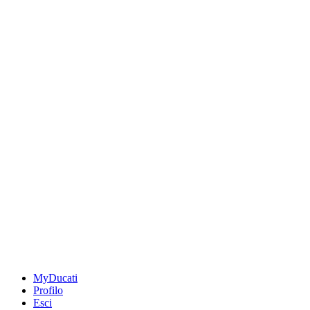
MyDucati
Profilo
Esci