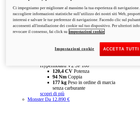
Ci impegniamo per migliorare al massimo la tua esperienza di navigazione.
Hypermotard V2 SP
raccogliere informazioni statistiche sull’utilizzo dei nostri siti Web, proporti
120,4 CV
Potenza
interessi e salvare le tue preferenze di navigazione. Facendo clic sul pulsant
94 Nm
Coppia
acconsenti all'installazione dei cookie sul tuo dispositivo. Per ulteriori in
177 kg
Peso in ordine di marcia
revocare il consenso, fai click su
impostazioni cookie
senza carburante
A partire da 19.890 €
Depotenziata 35 kW: 18.890 €
i
configura
scopri di più
Impostazioni cookie
ACCETTA TUTTI
new
V2 SP 100
Hypermotard V2 SP 100
120,4 CV
Potenza
94 Nm
Coppia
177 kg
Peso in ordine di marcia
senza carburante
scopri di più
Monster
Da 12.890 €