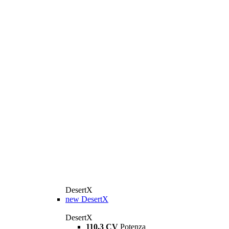
DesertX
new
DesertX
DesertX
110,3 CV
Potenza