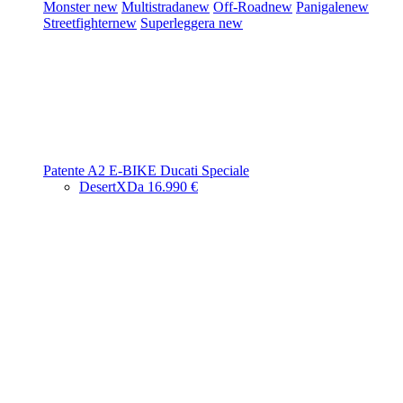
Monster
new
Multistrada
new
Off-Road
new
Panigale
new
Streetfighter
new
Superleggera
new
Patente A2
E-BIKE
Ducati Speciale
DesertX
Da 16.990 €