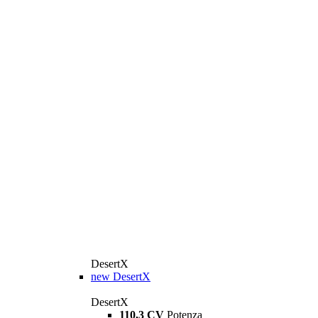
DesertX
new
DesertX
DesertX
110,3 CV
Potenza