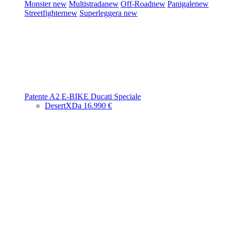
Monster
new
Multistrada
new
Off-Road
new
Panigale
new
Streetfighter
new
Superleggera
new
Patente A2
E-BIKE
Ducati Speciale
DesertX
Da 16.990 €