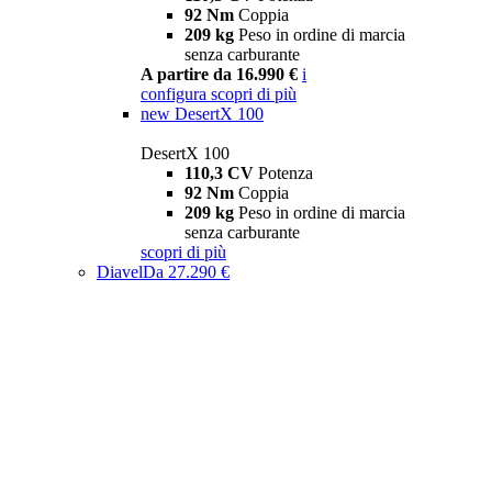
92 Nm
Coppia
209 kg
Peso in ordine di marcia
senza carburante
A partire da 16.990 €
i
configura
scopri di più
new
DesertX 100
DesertX 100
110,3 CV
Potenza
92 Nm
Coppia
209 kg
Peso in ordine di marcia
senza carburante
scopri di più
Diavel
Da 27.290 €