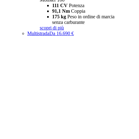
111 CV
Potenza
91,1 Nm
Coppia
175 kg
Peso in ordine di marcia
senza carburante
scopri di più
Multistrada
Da 16.690 €