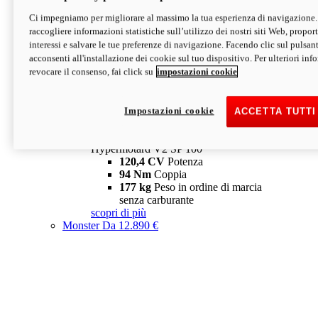
Ci impegniamo per migliorare al massimo la tua esperienza di navigazione.
Hypermotard V2 SP
raccogliere informazioni statistiche sull’utilizzo dei nostri siti Web, proporti
120,4 CV
Potenza
interessi e salvare le tue preferenze di navigazione. Facendo clic sul pulsant
94 Nm
Coppia
acconsenti all'installazione dei cookie sul tuo dispositivo. Per ulteriori in
177 kg
Peso in ordine di marcia
revocare il consenso, fai click su
impostazioni cookie
senza carburante
A partire da 19.890 €
Depotenziata 35 kW: 18.890 €
i
configura
scopri di più
Impostazioni cookie
ACCETTA TUTTI
new
V2 SP 100
Hypermotard V2 SP 100
120,4 CV
Potenza
94 Nm
Coppia
177 kg
Peso in ordine di marcia
senza carburante
scopri di più
Monster
Da 12.890 €