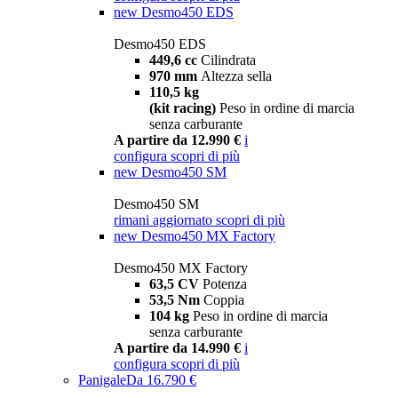
new
Desmo450 EDS
Desmo450 EDS
449,6 cc
Cilindrata
970 mm
Altezza sella
110,5 kg
(kit racing)
Peso in ordine di marcia
senza carburante
A partire da 12.990 €
i
configura
scopri di più
new
Desmo450 SM
Desmo450 SM
rimani aggiornato
scopri di più
new
Desmo450 MX Factory
Desmo450 MX Factory
63,5 CV
Potenza
53,5 Nm
Coppia
104 kg
Peso in ordine di marcia
senza carburante
A partire da 14.990 €
i
configura
scopri di più
Panigale
Da 16.790 €