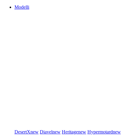
Modelli
DesertX
new
Diavel
new
Heritage
new
Hypermotard
new