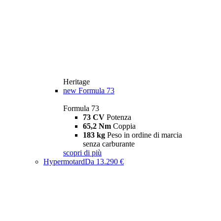
Heritage
new
Formula 73
Formula 73
73 CV
Potenza
65,2 Nm
Coppia
183 kg
Peso in ordine di marcia
senza carburante
scopri di più
Hypermotard
Da 13.290 €