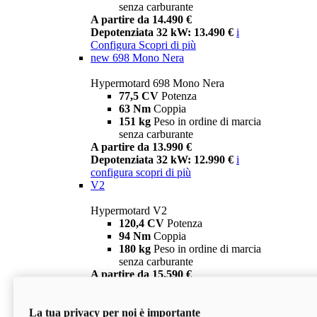
senza carburante
A partire da 14.490 €
Depotenziata 32 kW: 13.490 €
i
Configura
Scopri di più
new
698 Mono Nera
Hypermotard 698 Mono Nera
77,5 CV
Potenza
63 Nm
Coppia
151 kg
Peso in ordine di marcia
senza carburante
A partire da 13.990 €
Depotenziata 32 kW: 12.990 €
i
configura
scopri di più
V2
Hypermotard V2
120,4 CV
Potenza
94 Nm
Coppia
180 kg
Peso in ordine di marcia
senza carburante
A partire da 15.590 €
Depotenziata 35 kW: 14.590 €
i
configura
scopri di più
La tua privacy per noi è importante
V2 SP