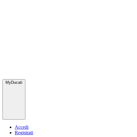
MyDucati
Accedi
Registrati