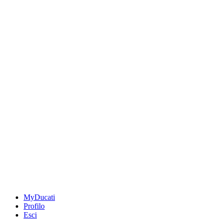
MyDucati
Profilo
Esci