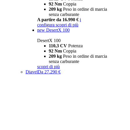
92 Nm
Coppia
209 kg
Peso in ordine di marcia
senza carburante
A partire da 16.990 €
i
configura
scopri di più
new
DesertX 100
DesertX 100
110,3 CV
Potenza
92 Nm
Coppia
209 kg
Peso in ordine di marcia
senza carburante
scopri di più
Diavel
Da 27.290 €