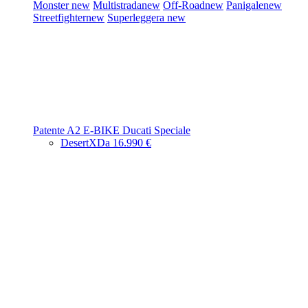
Monster
new
Multistrada
new
Off-Road
new
Panigale
new
Streetfighter
new
Superleggera
new
Patente A2
E-BIKE
Ducati Speciale
DesertX
Da 16.990 €