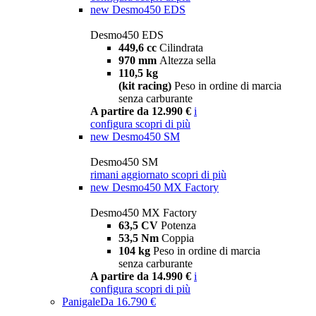
new
Desmo450 EDS
Desmo450 EDS
449,6 cc
Cilindrata
970 mm
Altezza sella
110,5 kg
(kit racing)
Peso in ordine di marcia
senza carburante
A partire da 12.990 €
i
configura
scopri di più
new
Desmo450 SM
Desmo450 SM
rimani aggiornato
scopri di più
new
Desmo450 MX Factory
Desmo450 MX Factory
63,5 CV
Potenza
53,5 Nm
Coppia
104 kg
Peso in ordine di marcia
senza carburante
A partire da 14.990 €
i
configura
scopri di più
Panigale
Da 16.790 €