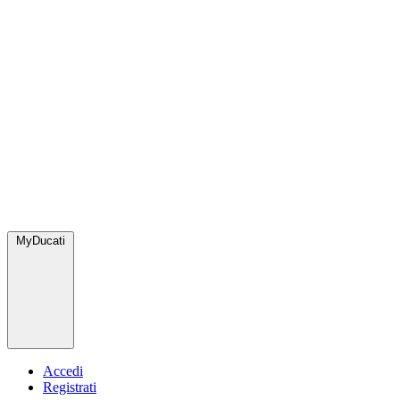
MyDucati
Accedi
Registrati