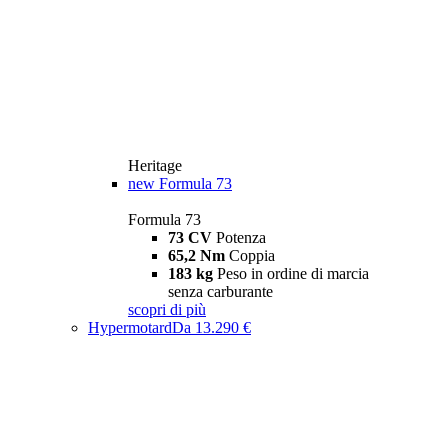
Heritage
new
Formula 73
Formula 73
73 CV
Potenza
65,2 Nm
Coppia
183 kg
Peso in ordine di marcia
senza carburante
scopri di più
Hypermotard
Da 13.290 €