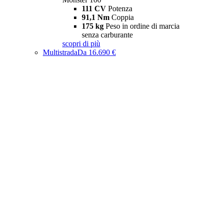
111 CV
Potenza
91,1 Nm
Coppia
175 kg
Peso in ordine di marcia
senza carburante
scopri di più
Multistrada
Da 16.690 €