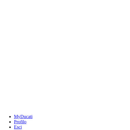
MyDucati
Profilo
Esci