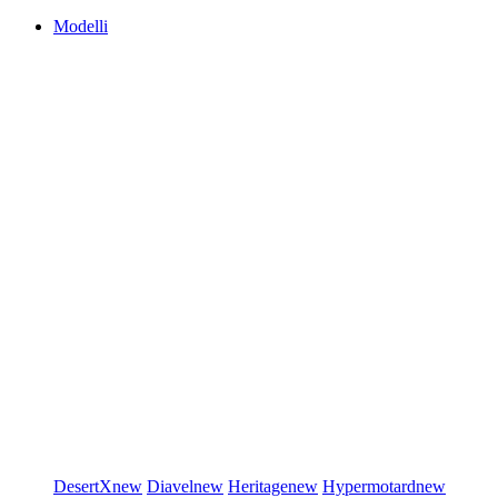
Modelli
DesertX
new
Diavel
new
Heritage
new
Hypermotard
new