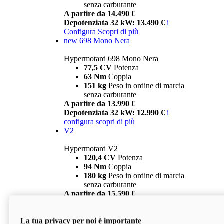
senza carburante
A partire da 14.490 €
Depotenziata 32 kW: 13.490 €
i
Configura
Scopri di più
new
698 Mono Nera
Hypermotard 698 Mono Nera
77,5 CV
Potenza
63 Nm
Coppia
151 kg
Peso in ordine di marcia
senza carburante
A partire da 13.990 €
Depotenziata 32 kW: 12.990 €
i
configura
scopri di più
V2
Hypermotard V2
120,4 CV
Potenza
94 Nm
Coppia
180 kg
Peso in ordine di marcia
senza carburante
A partire da 15.590 €
Depotenziata 35 kW: 14.590 €
i
configura
scopri di più
La tua privacy per noi è importante
V2 SP