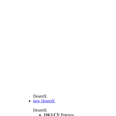
DesertX
new
DesertX
DesertX
110,3 CV
Potenza