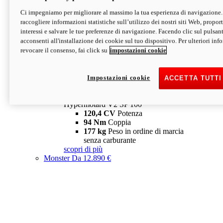
Ci impegniamo per migliorare al massimo la tua esperienza di navigazione.
Hypermotard V2 SP
raccogliere informazioni statistiche sull’utilizzo dei nostri siti Web, proporti
120,4 CV
Potenza
interessi e salvare le tue preferenze di navigazione. Facendo clic sul pulsant
94 Nm
Coppia
acconsenti all'installazione dei cookie sul tuo dispositivo. Per ulteriori in
177 kg
Peso in ordine di marcia
revocare il consenso, fai click su
impostazioni cookie
senza carburante
A partire da 19.890 €
Depotenziata 35 kW: 18.890 €
i
configura
scopri di più
Impostazioni cookie
ACCETTA TUTTI
new
V2 SP 100
Hypermotard V2 SP 100
120,4 CV
Potenza
94 Nm
Coppia
177 kg
Peso in ordine di marcia
senza carburante
scopri di più
Monster
Da 12.890 €