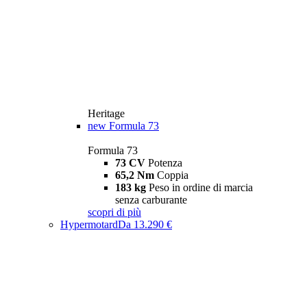
Heritage
new
Formula 73
Formula 73
73 CV
Potenza
65,2 Nm
Coppia
183 kg
Peso in ordine di marcia
senza carburante
scopri di più
Hypermotard
Da 13.290 €