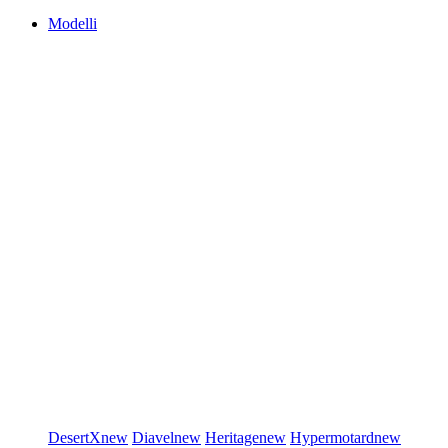
Modelli
DesertX
new
Diavel
new
Heritage
new
Hypermotard
new