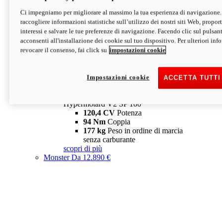
Ci impegniamo per migliorare al massimo la tua esperienza di navigazione.
Hypermotard V2 SP
raccogliere informazioni statistiche sull’utilizzo dei nostri siti Web, proporti
120,4 CV
Potenza
interessi e salvare le tue preferenze di navigazione. Facendo clic sul pulsant
94 Nm
Coppia
acconsenti all'installazione dei cookie sul tuo dispositivo. Per ulteriori in
177 kg
Peso in ordine di marcia
revocare il consenso, fai click su
impostazioni cookie
senza carburante
A partire da 19.890 €
Depotenziata 35 kW: 18.890 €
i
configura
scopri di più
Impostazioni cookie
ACCETTA TUTTI
new
V2 SP 100
Hypermotard V2 SP 100
120,4 CV
Potenza
94 Nm
Coppia
177 kg
Peso in ordine di marcia
senza carburante
scopri di più
Monster
Da 12.890 €