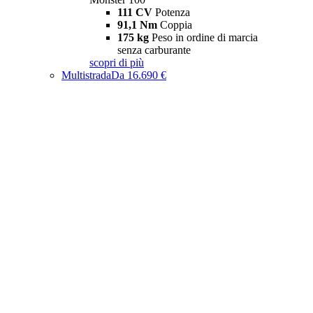
111 CV
Potenza
91,1 Nm
Coppia
175 kg
Peso in ordine di marcia
senza carburante
scopri di più
Multistrada
Da 16.690 €