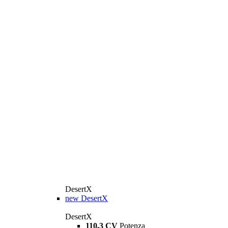
DesertX
new
DesertX
DesertX
110,3 CV
Potenza