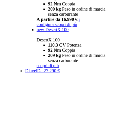
92 Nm
Coppia
209 kg
Peso in ordine di marcia
senza carburante
A partire da 16.990 €
i
configura
scopri di più
new
DesertX 100
DesertX 100
110,3 CV
Potenza
92 Nm
Coppia
209 kg
Peso in ordine di marcia
senza carburante
scopri di più
Diavel
Da 27.290 €