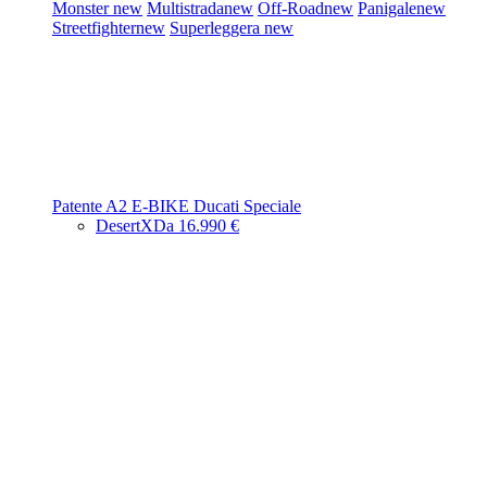
Monster
new
Multistrada
new
Off-Road
new
Panigale
new
Streetfighter
new
Superleggera
new
Patente A2
E-BIKE
Ducati Speciale
DesertX
Da 16.990 €