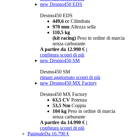
new
Desmo450 EDS
Desmo450 EDS
449,6 cc
Cilindrata
970 mm
Altezza sella
110,5 kg
(kit racing)
Peso in ordine di marcia
senza carburante
A partire da 12.990 €
i
configura
scopri di più
new
Desmo450 SM
Desmo450 SM
rimani aggiornato
scopri di più
new
Desmo450 MX Factory
Desmo450 MX Factory
63,5 CV
Potenza
53,5 Nm
Coppia
104 kg
Peso in ordine di marcia
senza carburante
A partire da 14.990 €
i
configura
scopri di più
Panigale
Da 16.790 €