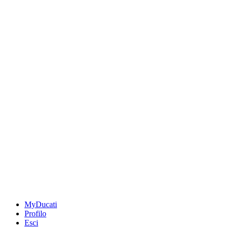
MyDucati
Profilo
Esci