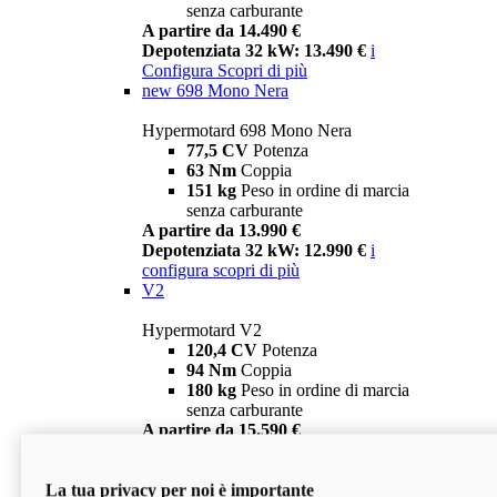
senza carburante
A partire da 14.490 €
Depotenziata 32 kW: 13.490 €
i
Configura
Scopri di più
new
698 Mono Nera
Hypermotard 698 Mono Nera
77,5 CV
Potenza
63 Nm
Coppia
151 kg
Peso in ordine di marcia
senza carburante
A partire da 13.990 €
Depotenziata 32 kW: 12.990 €
i
configura
scopri di più
V2
Hypermotard V2
120,4 CV
Potenza
94 Nm
Coppia
180 kg
Peso in ordine di marcia
senza carburante
A partire da 15.590 €
Depotenziata 35 kW: 14.590 €
i
configura
scopri di più
La tua privacy per noi è importante
V2 SP