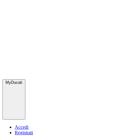
MyDucati
Accedi
Registrati