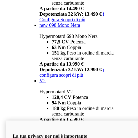
senza carburante
A partire da 14.490 €
Depotenziata 32 kW: 13.490 €
i
Configura
Scopri di più
new
698 Mono Nera
Hypermotard 698 Mono Nera
77,5 CV
Potenza
63 Nm
Coppia
151 kg
Peso in ordine di marcia
senza carburante
A partire da 13.990 €
Depotenziata 32 kW: 12.990 €
i
configura
scopri di più
V2
Hypermotard V2
120,4 CV
Potenza
94 Nm
Coppia
180 kg
Peso in ordine di marcia
senza carburante
A partire da 15.590 €
Depotenziata 35 kW: 14.590 €
i
configura
scopri di più
La tua privacy per noi è importante
V2 SP