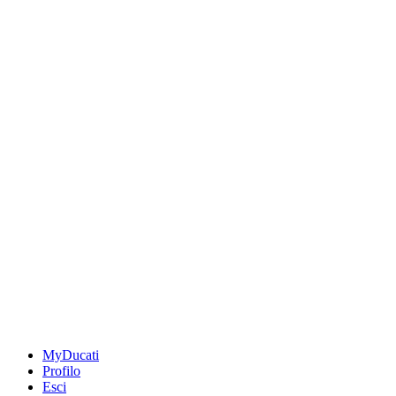
MyDucati
Profilo
Esci