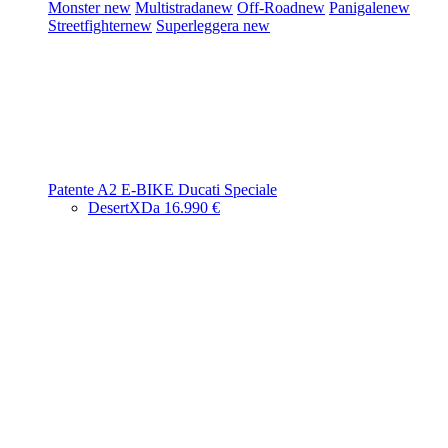
Monster
new
Multistrada
new
Off-Road
new
Panigale
new
Streetfighter
new
Superleggera
new
Patente A2
E-BIKE
Ducati Speciale
DesertX
Da 16.990 €