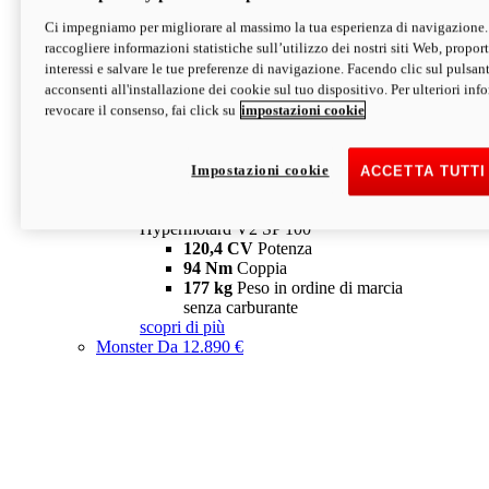
Ci impegniamo per migliorare al massimo la tua esperienza di navigazione.
Hypermotard V2 SP
raccogliere informazioni statistiche sull’utilizzo dei nostri siti Web, proporti
120,4 CV
Potenza
interessi e salvare le tue preferenze di navigazione. Facendo clic sul pulsant
94 Nm
Coppia
acconsenti all'installazione dei cookie sul tuo dispositivo. Per ulteriori in
177 kg
Peso in ordine di marcia
revocare il consenso, fai click su
impostazioni cookie
senza carburante
A partire da 19.890 €
Depotenziata 35 kW: 18.890 €
i
configura
scopri di più
Impostazioni cookie
ACCETTA TUTTI
new
V2 SP 100
Hypermotard V2 SP 100
120,4 CV
Potenza
94 Nm
Coppia
177 kg
Peso in ordine di marcia
senza carburante
scopri di più
Monster
Da 12.890 €