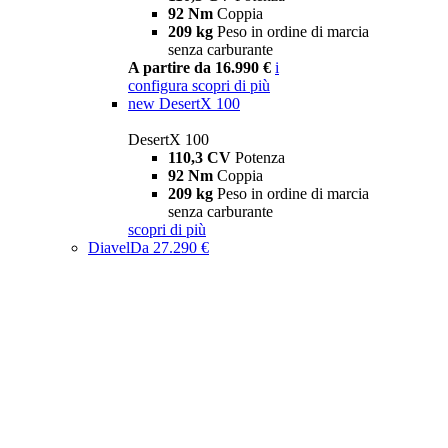
92 Nm
Coppia
209 kg
Peso in ordine di marcia
senza carburante
A partire da 16.990 €
i
configura
scopri di più
new
DesertX 100
DesertX 100
110,3 CV
Potenza
92 Nm
Coppia
209 kg
Peso in ordine di marcia
senza carburante
scopri di più
Diavel
Da 27.290 €