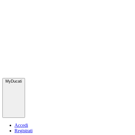
MyDucati
Accedi
Registrati