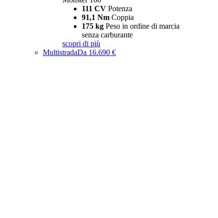
111 CV
Potenza
91,1 Nm
Coppia
175 kg
Peso in ordine di marcia
senza carburante
scopri di più
Multistrada
Da 16.690 €