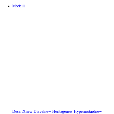
Modelli
DesertX
new
Diavel
new
Heritage
new
Hypermotard
new