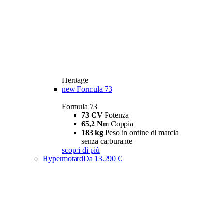
Heritage
new
Formula 73
Formula 73
73 CV
Potenza
65,2 Nm
Coppia
183 kg
Peso in ordine di marcia
senza carburante
scopri di più
Hypermotard
Da 13.290 €