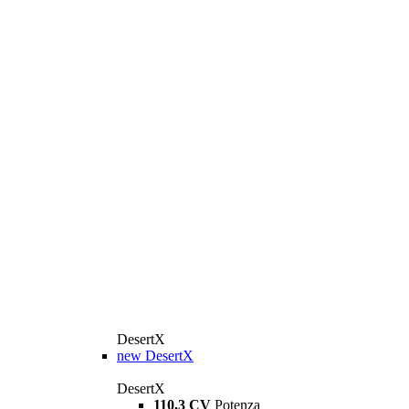
DesertX
new
DesertX
DesertX
110,3 CV
Potenza