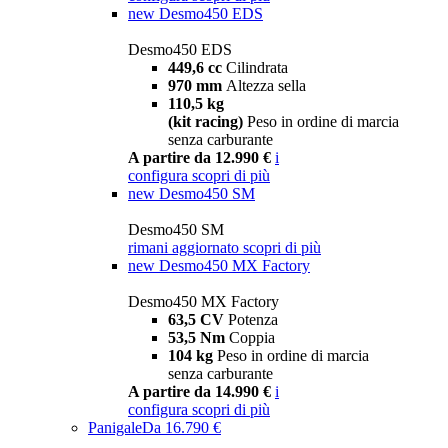
new
Desmo450 EDS
Desmo450 EDS
449,6 cc
Cilindrata
970 mm
Altezza sella
110,5 kg
(kit racing)
Peso in ordine di marcia
senza carburante
A partire da 12.990 €
i
configura
scopri di più
new
Desmo450 SM
Desmo450 SM
rimani aggiornato
scopri di più
new
Desmo450 MX Factory
Desmo450 MX Factory
63,5 CV
Potenza
53,5 Nm
Coppia
104 kg
Peso in ordine di marcia
senza carburante
A partire da 14.990 €
i
configura
scopri di più
Panigale
Da 16.790 €