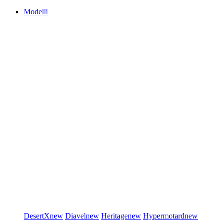
Modelli
DesertX
new
Diavel
new
Heritage
new
Hypermotard
new