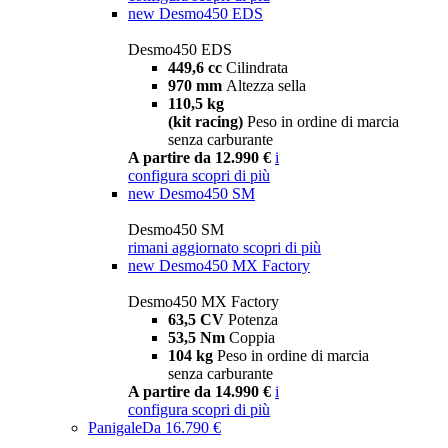
new
Desmo450 EDS
Desmo450 EDS
449,6 cc
Cilindrata
970 mm
Altezza sella
110,5 kg
(kit racing)
Peso in ordine di marcia
senza carburante
A partire da 12.990 €
i
configura
scopri di più
new
Desmo450 SM
Desmo450 SM
rimani aggiornato
scopri di più
new
Desmo450 MX Factory
Desmo450 MX Factory
63,5 CV
Potenza
53,5 Nm
Coppia
104 kg
Peso in ordine di marcia
senza carburante
A partire da 14.990 €
i
configura
scopri di più
Panigale
Da 16.790 €