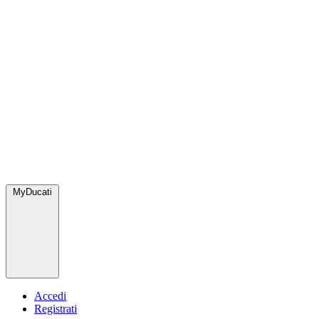
MyDucati
Accedi
Registrati