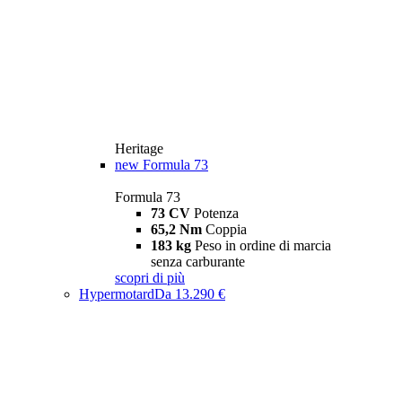
Heritage
new
Formula 73
Formula 73
73 CV
Potenza
65,2 Nm
Coppia
183 kg
Peso in ordine di marcia
senza carburante
scopri di più
Hypermotard
Da 13.290 €