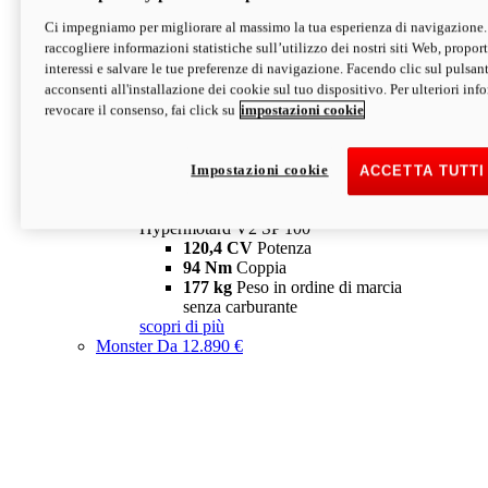
Ci impegniamo per migliorare al massimo la tua esperienza di navigazione.
Hypermotard V2 SP
raccogliere informazioni statistiche sull’utilizzo dei nostri siti Web, proporti
120,4 CV
Potenza
interessi e salvare le tue preferenze di navigazione. Facendo clic sul pulsant
94 Nm
Coppia
acconsenti all'installazione dei cookie sul tuo dispositivo. Per ulteriori in
177 kg
Peso in ordine di marcia
revocare il consenso, fai click su
impostazioni cookie
senza carburante
A partire da 19.890 €
Depotenziata 35 kW: 18.890 €
i
configura
scopri di più
Impostazioni cookie
ACCETTA TUTTI
new
V2 SP 100
Hypermotard V2 SP 100
120,4 CV
Potenza
94 Nm
Coppia
177 kg
Peso in ordine di marcia
senza carburante
scopri di più
Monster
Da 12.890 €