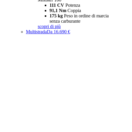
111 CV
Potenza
91,1 Nm
Coppia
175 kg
Peso in ordine di marcia
senza carburante
scopri di più
Multistrada
Da 16.690 €