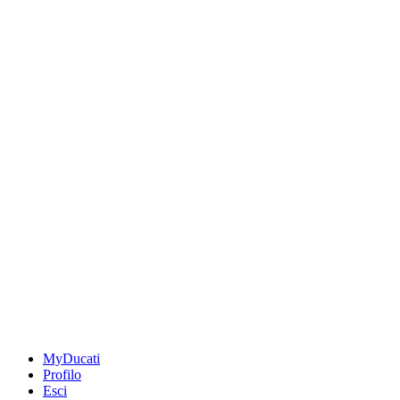
MyDucati
Profilo
Esci