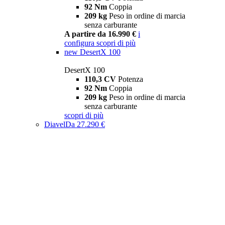
92 Nm
Coppia
209 kg
Peso in ordine di marcia
senza carburante
A partire da 16.990 €
i
configura
scopri di più
new
DesertX 100
DesertX 100
110,3 CV
Potenza
92 Nm
Coppia
209 kg
Peso in ordine di marcia
senza carburante
scopri di più
Diavel
Da 27.290 €