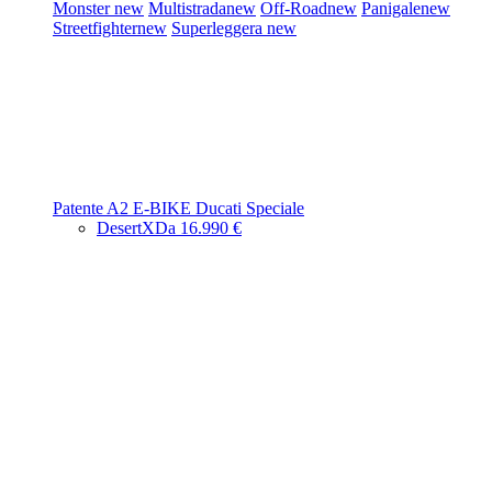
Monster
new
Multistrada
new
Off-Road
new
Panigale
new
Streetfighter
new
Superleggera
new
Patente A2
E-BIKE
Ducati Speciale
DesertX
Da 16.990 €