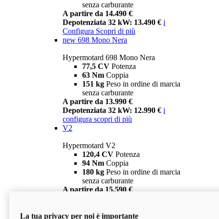
senza carburante
A partire da 14.490 €
Depotenziata 32 kW: 13.490 €
i
Configura
Scopri di più
new
698 Mono Nera
Hypermotard 698 Mono Nera
77,5 CV
Potenza
63 Nm
Coppia
151 kg
Peso in ordine di marcia
senza carburante
A partire da 13.990 €
Depotenziata 32 kW: 12.990 €
i
configura
scopri di più
V2
Hypermotard V2
120,4 CV
Potenza
94 Nm
Coppia
180 kg
Peso in ordine di marcia
senza carburante
A partire da 15.590 €
Depotenziata 35 kW: 14.590 €
i
configura
scopri di più
La tua privacy per noi è importante
V2 SP