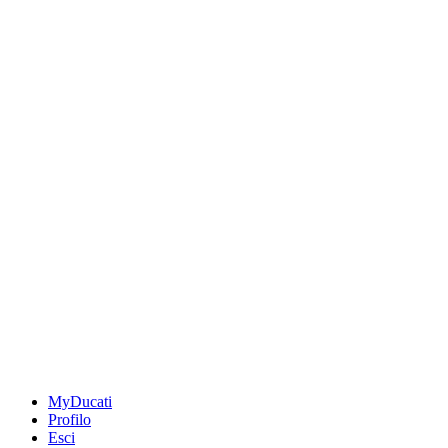
MyDucati
Profilo
Esci