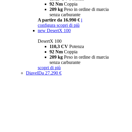
92 Nm
Coppia
209 kg
Peso in ordine di marcia
senza carburante
A partire da 16.990 €
i
configura
scopri di più
new
DesertX 100
DesertX 100
110,3 CV
Potenza
92 Nm
Coppia
209 kg
Peso in ordine di marcia
senza carburante
scopri di più
Diavel
Da 27.290 €