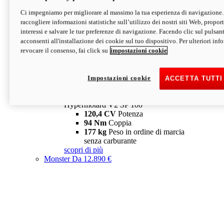
Ci impegniamo per migliorare al massimo la tua esperienza di navigazione.
Hypermotard V2 SP
raccogliere informazioni statistiche sull’utilizzo dei nostri siti Web, proporti
120,4 CV
Potenza
interessi e salvare le tue preferenze di navigazione. Facendo clic sul pulsant
94 Nm
Coppia
acconsenti all'installazione dei cookie sul tuo dispositivo. Per ulteriori in
177 kg
Peso in ordine di marcia
revocare il consenso, fai click su
impostazioni cookie
senza carburante
A partire da 19.890 €
Depotenziata 35 kW: 18.890 €
i
configura
scopri di più
Impostazioni cookie
ACCETTA TUTTI
new
V2 SP 100
Hypermotard V2 SP 100
120,4 CV
Potenza
94 Nm
Coppia
177 kg
Peso in ordine di marcia
senza carburante
scopri di più
Monster
Da 12.890 €