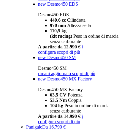
new
Desmo450 EDS
Desmo450 EDS
449,6 cc
Cilindrata
970 mm
Altezza sella
110,5 kg
(kit racing)
Peso in ordine di marcia
senza carburante
A partire da 12.990 €
i
configura
scopri di più
new
Desmo450 SM
Desmo450 SM
rimani aggiornato
scopri di più
new
Desmo450 MX Factory
Desmo450 MX Factory
63,5 CV
Potenza
53,5 Nm
Coppia
104 kg
Peso in ordine di marcia
senza carburante
A partire da 14.990 €
i
configura
scopri di più
Panigale
Da 16.790 €