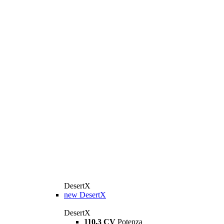
DesertX
new
DesertX
DesertX
110,3 CV
Potenza