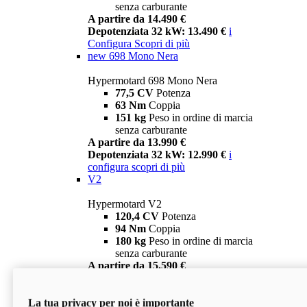
senza carburante
A partire da 14.490 €
Depotenziata 32 kW: 13.490 €
i
Configura
Scopri di più
new
698 Mono Nera
Hypermotard 698 Mono Nera
77,5 CV
Potenza
63 Nm
Coppia
151 kg
Peso in ordine di marcia
senza carburante
A partire da 13.990 €
Depotenziata 32 kW: 12.990 €
i
configura
scopri di più
V2
Hypermotard V2
120,4 CV
Potenza
94 Nm
Coppia
180 kg
Peso in ordine di marcia
senza carburante
A partire da 15.590 €
Depotenziata 35 kW: 14.590 €
i
configura
scopri di più
La tua privacy per noi è importante
V2 SP