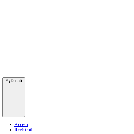
MyDucati
Accedi
Registrati