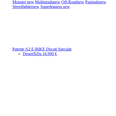
Monster
new
Multistrada
new
Off-Road
new
Panigale
new
Streetfighter
new
Superleggera
new
Patente A2
E-BIKE
Ducati Speciale
DesertX
Da 16.990 €