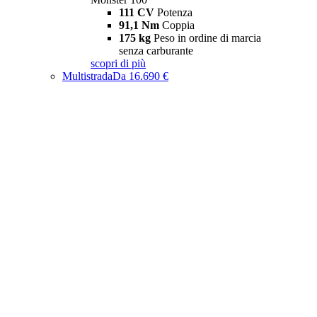
111 CV
Potenza
91,1 Nm
Coppia
175 kg
Peso in ordine di marcia
senza carburante
scopri di più
Multistrada
Da 16.690 €