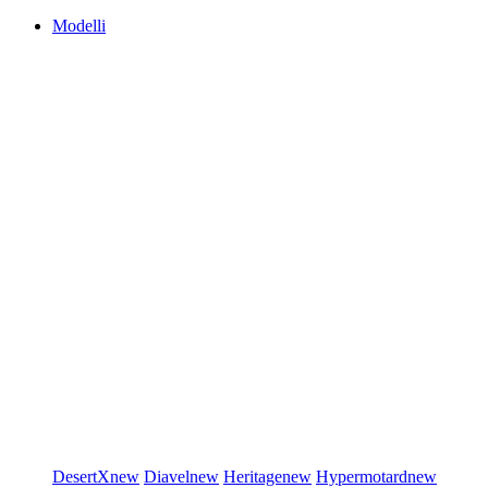
Modelli
DesertX
new
Diavel
new
Heritage
new
Hypermotard
new