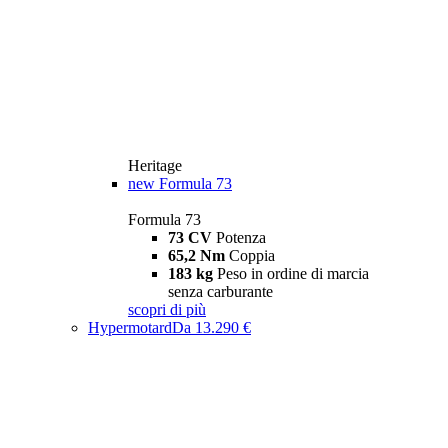
Heritage
new
Formula 73
Formula 73
73 CV
Potenza
65,2 Nm
Coppia
183 kg
Peso in ordine di marcia
senza carburante
scopri di più
Hypermotard
Da 13.290 €