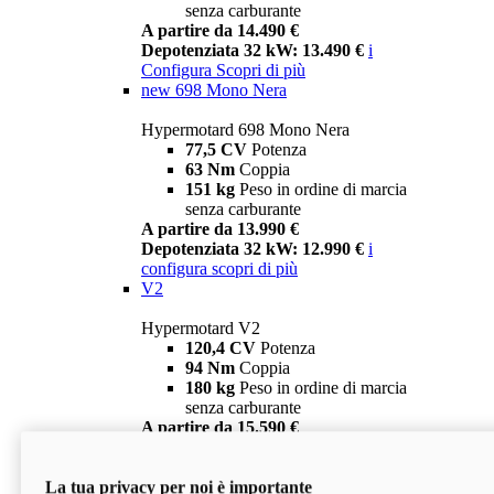
senza carburante
A partire da 14.490 €
Depotenziata 32 kW: 13.490 €
i
Configura
Scopri di più
new
698 Mono Nera
Hypermotard 698 Mono Nera
77,5 CV
Potenza
63 Nm
Coppia
151 kg
Peso in ordine di marcia
senza carburante
A partire da 13.990 €
Depotenziata 32 kW: 12.990 €
i
configura
scopri di più
V2
Hypermotard V2
120,4 CV
Potenza
94 Nm
Coppia
180 kg
Peso in ordine di marcia
senza carburante
A partire da 15.590 €
Depotenziata 35 kW: 14.590 €
i
configura
scopri di più
La tua privacy per noi è importante
V2 SP