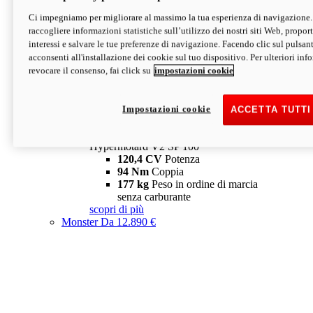
Ci impegniamo per migliorare al massimo la tua esperienza di navigazione.
Hypermotard V2 SP
raccogliere informazioni statistiche sull’utilizzo dei nostri siti Web, proporti
120,4 CV
Potenza
interessi e salvare le tue preferenze di navigazione. Facendo clic sul pulsant
94 Nm
Coppia
acconsenti all'installazione dei cookie sul tuo dispositivo. Per ulteriori in
177 kg
Peso in ordine di marcia
revocare il consenso, fai click su
impostazioni cookie
senza carburante
A partire da 19.890 €
Depotenziata 35 kW: 18.890 €
i
configura
scopri di più
Impostazioni cookie
ACCETTA TUTTI
new
V2 SP 100
Hypermotard V2 SP 100
120,4 CV
Potenza
94 Nm
Coppia
177 kg
Peso in ordine di marcia
senza carburante
scopri di più
Monster
Da 12.890 €