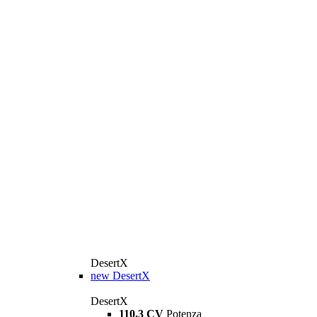
DesertX
new
DesertX
DesertX
110,3 CV
Potenza