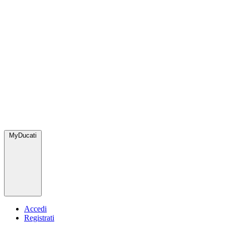
MyDucati
Accedi
Registrati