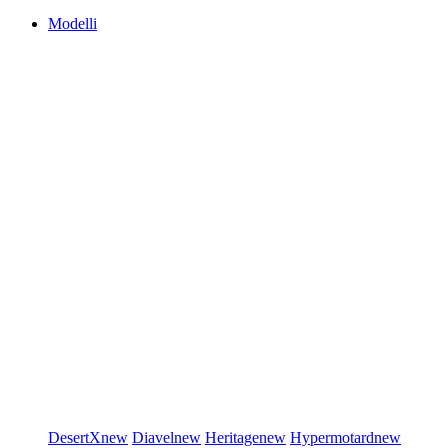
Modelli
DesertX
new
Diavel
new
Heritage
new
Hypermotard
new