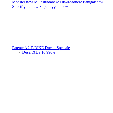
Monster
new
Multistrada
new
Off-Road
new
Panigale
new
Streetfighter
new
Superleggera
new
Patente A2
E-BIKE
Ducati Speciale
DesertX
Da 16.990 €