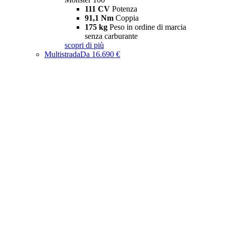
111 CV
Potenza
91,1 Nm
Coppia
175 kg
Peso in ordine di marcia
senza carburante
scopri di più
Multistrada
Da 16.690 €