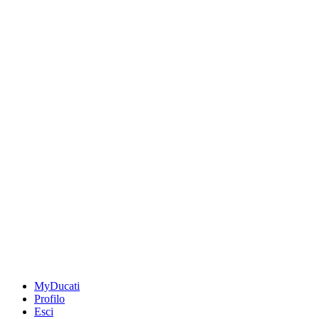
MyDucati
Profilo
Esci