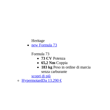
Heritage
new
Formula 73
Formula 73
73 CV
Potenza
65,2 Nm
Coppia
183 kg
Peso in ordine di marcia
senza carburante
scopri di più
Hypermotard
Da 13.290 €