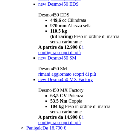
new
Desmo450 EDS
Desmo450 EDS
449,6 cc
Cilindrata
970 mm
Altezza sella
110,5 kg
(kit racing)
Peso in ordine di marcia
senza carburante
A partire da 12.990 €
i
configura
scopri di più
new
Desmo450 SM
Desmo450 SM
rimani aggiornato
scopri di più
new
Desmo450 MX Factory
Desmo450 MX Factory
63,5 CV
Potenza
53,5 Nm
Coppia
104 kg
Peso in ordine di marcia
senza carburante
A partire da 14.990 €
i
configura
scopri di più
Panigale
Da 16.790 €