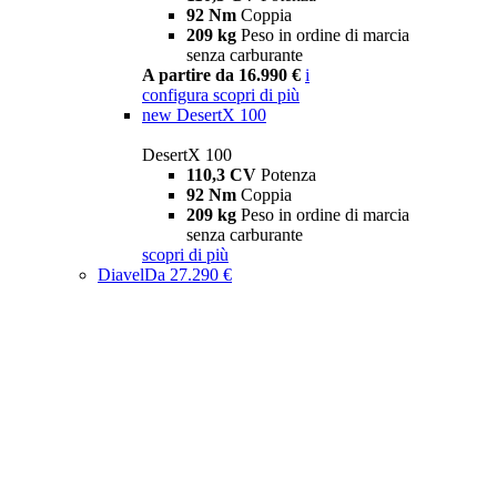
92 Nm
Coppia
209 kg
Peso in ordine di marcia
senza carburante
A partire da 16.990 €
i
configura
scopri di più
new
DesertX 100
DesertX 100
110,3 CV
Potenza
92 Nm
Coppia
209 kg
Peso in ordine di marcia
senza carburante
scopri di più
Diavel
Da 27.290 €