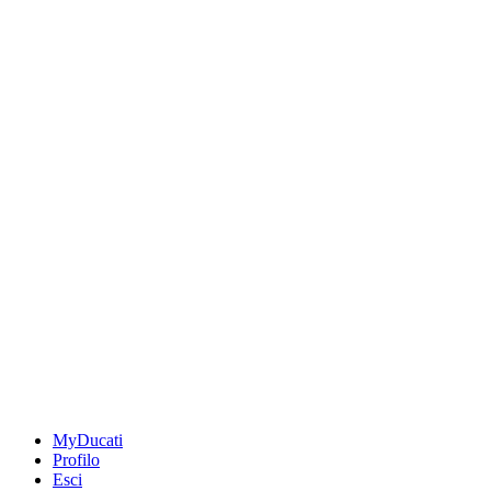
MyDucati
Profilo
Esci