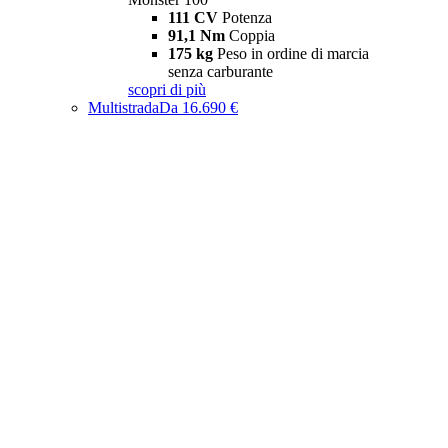
111 CV
Potenza
91,1 Nm
Coppia
175 kg
Peso in ordine di marcia
senza carburante
scopri di più
Multistrada
Da 16.690 €