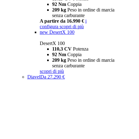
92 Nm
Coppia
209 kg
Peso in ordine di marcia
senza carburante
A partire da 16.990 €
i
configura
scopri di più
new
DesertX 100
DesertX 100
110,3 CV
Potenza
92 Nm
Coppia
209 kg
Peso in ordine di marcia
senza carburante
scopri di più
Diavel
Da 27.290 €