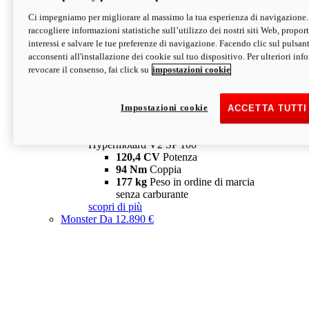
Ci impegniamo per migliorare al massimo la tua esperienza di navigazione.
Hypermotard V2 SP
raccogliere informazioni statistiche sull’utilizzo dei nostri siti Web, proporti
120,4 CV
Potenza
interessi e salvare le tue preferenze di navigazione. Facendo clic sul pulsant
94 Nm
Coppia
acconsenti all'installazione dei cookie sul tuo dispositivo. Per ulteriori in
177 kg
Peso in ordine di marcia
revocare il consenso, fai click su
impostazioni cookie
senza carburante
A partire da 19.890 €
Depotenziata 35 kW: 18.890 €
i
configura
scopri di più
Impostazioni cookie
ACCETTA TUTTI
new
V2 SP 100
Hypermotard V2 SP 100
120,4 CV
Potenza
94 Nm
Coppia
177 kg
Peso in ordine di marcia
senza carburante
scopri di più
Monster
Da 12.890 €