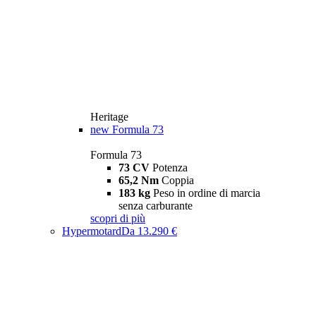
Heritage
new
Formula 73
Formula 73
73 CV
Potenza
65,2 Nm
Coppia
183 kg
Peso in ordine di marcia
senza carburante
scopri di più
Hypermotard
Da 13.290 €