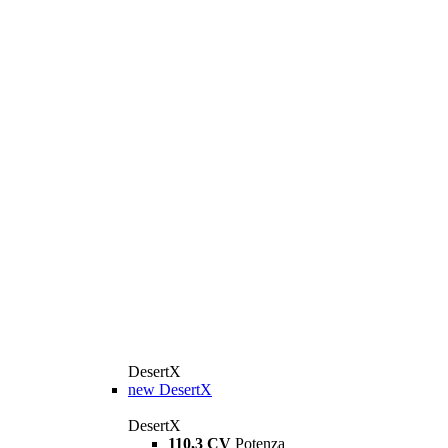
DesertX
new
DesertX
DesertX
110,3 CV
Potenza