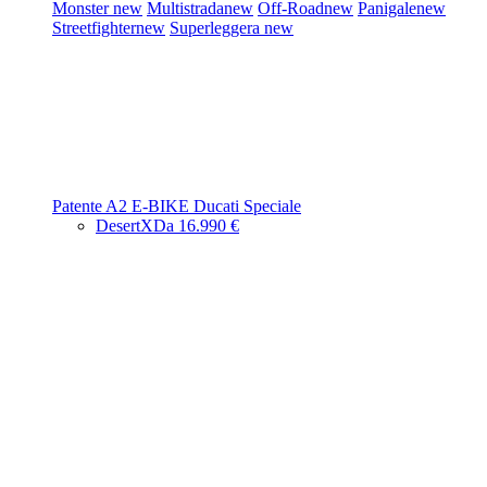
Monster
new
Multistrada
new
Off-Road
new
Panigale
new
Streetfighter
new
Superleggera
new
Patente A2
E-BIKE
Ducati Speciale
DesertX
Da 16.990 €