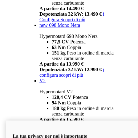
senza carburante
A partire da 14.490 €
Depotenziata 32 kW: 13.490 €
i
Configura
Scopri di più
new
698 Mono Nera
Hypermotard 698 Mono Nera
77,5 CV
Potenza
63 Nm
Coppia
151 kg
Peso in ordine di marcia
senza carburante
A partire da 13.990 €
Depotenziata 32 kW: 12.990 €
i
configura
scopri di più
V2
Hypermotard V2
120,4 CV
Potenza
94 Nm
Coppia
180 kg
Peso in ordine di marcia
senza carburante
A partire da 15.590 €
Depotenziata 35 kW: 14.590 €
i
configura
scopri di più
La tua privacy per noi è importante
V2 SP