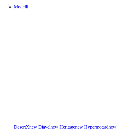
Modelli
DesertX
new
Diavel
new
Heritage
new
Hypermotard
new