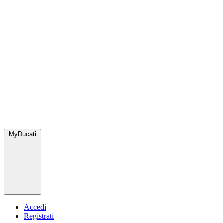
MyDucati
Accedi
Registrati