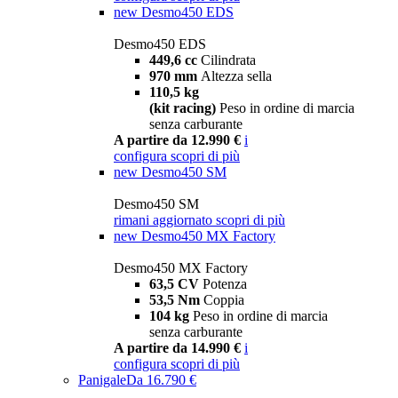
new
Desmo450 EDS
Desmo450 EDS
449,6 cc
Cilindrata
970 mm
Altezza sella
110,5 kg
(kit racing)
Peso in ordine di marcia
senza carburante
A partire da 12.990 €
i
configura
scopri di più
new
Desmo450 SM
Desmo450 SM
rimani aggiornato
scopri di più
new
Desmo450 MX Factory
Desmo450 MX Factory
63,5 CV
Potenza
53,5 Nm
Coppia
104 kg
Peso in ordine di marcia
senza carburante
A partire da 14.990 €
i
configura
scopri di più
Panigale
Da 16.790 €