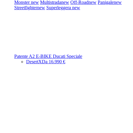
Monster
new
Multistrada
new
Off-Road
new
Panigale
new
Streetfighter
new
Superleggera
new
Patente A2
E-BIKE
Ducati Speciale
DesertX
Da 16.990 €