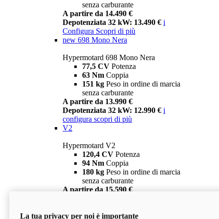
senza carburante
A partire da 14.490 €
Depotenziata 32 kW: 13.490 €
i
Configura
Scopri di più
new
698 Mono Nera
Hypermotard 698 Mono Nera
77,5 CV
Potenza
63 Nm
Coppia
151 kg
Peso in ordine di marcia
senza carburante
A partire da 13.990 €
Depotenziata 32 kW: 12.990 €
i
configura
scopri di più
V2
Hypermotard V2
120,4 CV
Potenza
94 Nm
Coppia
180 kg
Peso in ordine di marcia
senza carburante
A partire da 15.590 €
Depotenziata 35 kW: 14.590 €
i
configura
scopri di più
La tua privacy per noi è importante
V2 SP