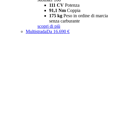
111 CV
Potenza
91,1 Nm
Coppia
175 kg
Peso in ordine di marcia
senza carburante
scopri di più
Multistrada
Da 16.690 €