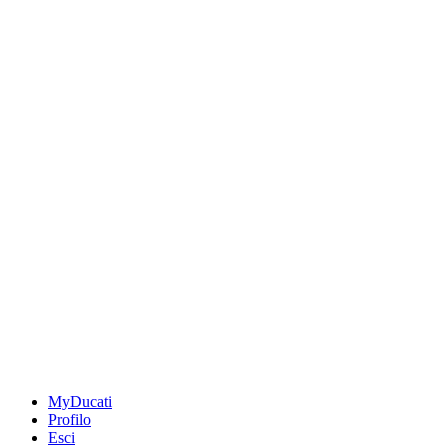
MyDucati
Profilo
Esci