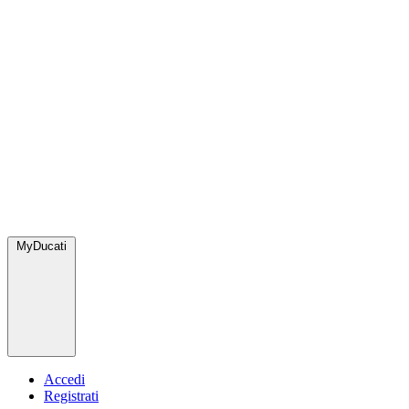
MyDucati
Accedi
Registrati