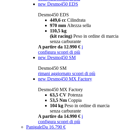
new
Desmo450 EDS
Desmo450 EDS
449,6 cc
Cilindrata
970 mm
Altezza sella
110,5 kg
(kit racing)
Peso in ordine di marcia
senza carburante
A partire da 12.990 €
i
configura
scopri di più
new
Desmo450 SM
Desmo450 SM
rimani aggiornato
scopri di più
new
Desmo450 MX Factory
Desmo450 MX Factory
63,5 CV
Potenza
53,5 Nm
Coppia
104 kg
Peso in ordine di marcia
senza carburante
A partire da 14.990 €
i
configura
scopri di più
Panigale
Da 16.790 €