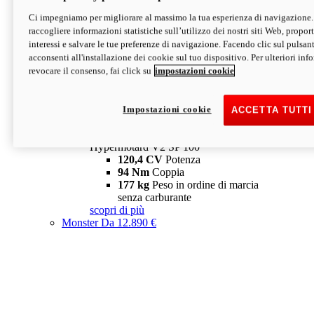
Ci impegniamo per migliorare al massimo la tua esperienza di navigazione.
Hypermotard V2 SP
raccogliere informazioni statistiche sull’utilizzo dei nostri siti Web, proporti
120,4 CV
Potenza
interessi e salvare le tue preferenze di navigazione. Facendo clic sul pulsant
94 Nm
Coppia
acconsenti all'installazione dei cookie sul tuo dispositivo. Per ulteriori in
177 kg
Peso in ordine di marcia
revocare il consenso, fai click su
impostazioni cookie
senza carburante
A partire da 19.890 €
Depotenziata 35 kW: 18.890 €
i
configura
scopri di più
Impostazioni cookie
ACCETTA TUTTI
new
V2 SP 100
Hypermotard V2 SP 100
120,4 CV
Potenza
94 Nm
Coppia
177 kg
Peso in ordine di marcia
senza carburante
scopri di più
Monster
Da 12.890 €