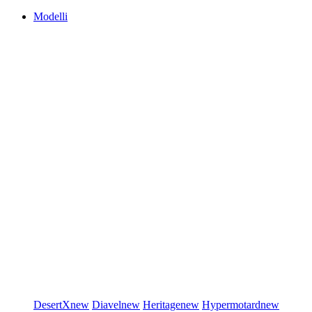
Modelli
DesertX
new
Diavel
new
Heritage
new
Hypermotard
new