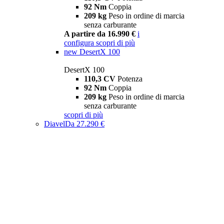
92 Nm
Coppia
209 kg
Peso in ordine di marcia
senza carburante
A partire da 16.990 €
i
configura
scopri di più
new
DesertX 100
DesertX 100
110,3 CV
Potenza
92 Nm
Coppia
209 kg
Peso in ordine di marcia
senza carburante
scopri di più
Diavel
Da 27.290 €