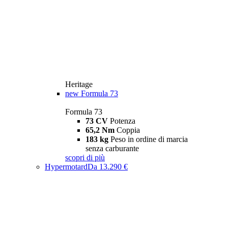
Heritage
new
Formula 73
Formula 73
73 CV
Potenza
65,2 Nm
Coppia
183 kg
Peso in ordine di marcia
senza carburante
scopri di più
Hypermotard
Da 13.290 €