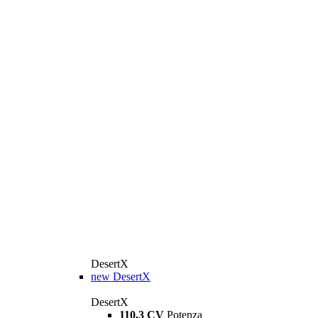
DesertX
new
DesertX
DesertX
110,3 CV
Potenza