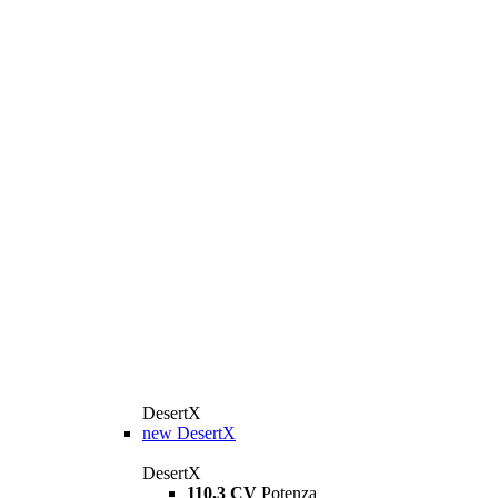
DesertX
new
DesertX
DesertX
110,3 CV
Potenza