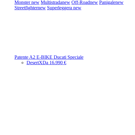
Monster
new
Multistrada
new
Off-Road
new
Panigale
new
Streetfighter
new
Superleggera
new
Patente A2
E-BIKE
Ducati Speciale
DesertX
Da 16.990 €