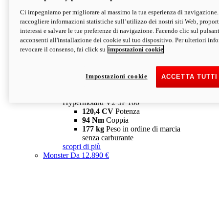
Ci impegniamo per migliorare al massimo la tua esperienza di navigazione.
Hypermotard V2 SP
raccogliere informazioni statistiche sull’utilizzo dei nostri siti Web, proporti
120,4 CV
Potenza
interessi e salvare le tue preferenze di navigazione. Facendo clic sul pulsant
94 Nm
Coppia
acconsenti all'installazione dei cookie sul tuo dispositivo. Per ulteriori in
177 kg
Peso in ordine di marcia
revocare il consenso, fai click su
impostazioni cookie
senza carburante
A partire da 19.890 €
Depotenziata 35 kW: 18.890 €
i
configura
scopri di più
Impostazioni cookie
ACCETTA TUTTI
new
V2 SP 100
Hypermotard V2 SP 100
120,4 CV
Potenza
94 Nm
Coppia
177 kg
Peso in ordine di marcia
senza carburante
scopri di più
Monster
Da 12.890 €