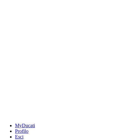
MyDucati
Profilo
Esci