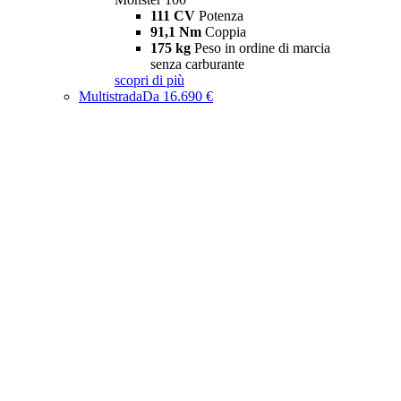
111 CV
Potenza
91,1 Nm
Coppia
175 kg
Peso in ordine di marcia
senza carburante
scopri di più
Multistrada
Da 16.690 €