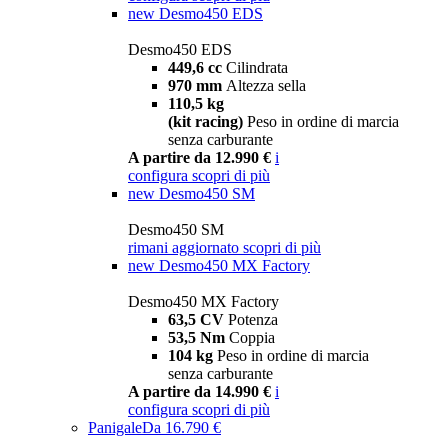
new
Desmo450 EDS
Desmo450 EDS
449,6 cc
Cilindrata
970 mm
Altezza sella
110,5 kg
(kit racing)
Peso in ordine di marcia
senza carburante
A partire da 12.990 €
i
configura
scopri di più
new
Desmo450 SM
Desmo450 SM
rimani aggiornato
scopri di più
new
Desmo450 MX Factory
Desmo450 MX Factory
63,5 CV
Potenza
53,5 Nm
Coppia
104 kg
Peso in ordine di marcia
senza carburante
A partire da 14.990 €
i
configura
scopri di più
Panigale
Da 16.790 €