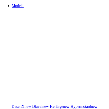
Modelli
DesertX
new
Diavel
new
Heritage
new
Hypermotard
new