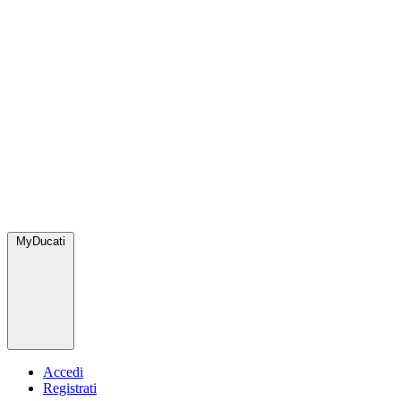
MyDucati
Accedi
Registrati