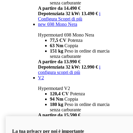
senza carburante
A partire da 14.490 €
Depotenziata 32 kW: 13.490 €
i
Configura
Scopri di più
new
698 Mono Nera
Hypermotard 698 Mono Nera
77,5 CV
Potenza
63 Nm
Coppia
151 kg
Peso in ordine di marcia
senza carburante
A partire da 13.990 €
Depotenziata 32 kW: 12.990 €
i
configura
scopri di più
V2
Hypermotard V2
120,4 CV
Potenza
94 Nm
Coppia
180 kg
Peso in ordine di marcia
senza carburante
A partire da 15.590 €
Depotenziata 35 kW: 14.590 €
i
configura
scopri di più
La tua privacy per noi è importante
V2 SP