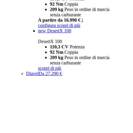
92 Nm
Coppia
209 kg
Peso in ordine di marcia
senza carburante
A partire da 16.990 €
i
configura
scopri di più
new
DesertX 100
DesertX 100
110,3 CV
Potenza
92 Nm
Coppia
209 kg
Peso in ordine di marcia
senza carburante
scopri di più
Diavel
Da 27.290 €