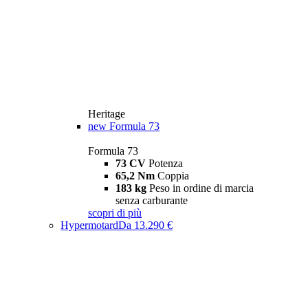
Heritage
new
Formula 73
Formula 73
73 CV
Potenza
65,2 Nm
Coppia
183 kg
Peso in ordine di marcia
senza carburante
scopri di più
Hypermotard
Da 13.290 €