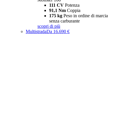
111 CV
Potenza
91,1 Nm
Coppia
175 kg
Peso in ordine di marcia
senza carburante
scopri di più
Multistrada
Da 16.690 €