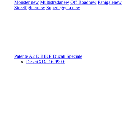
Monster
new
Multistrada
new
Off-Road
new
Panigale
new
Streetfighter
new
Superleggera
new
Patente A2
E-BIKE
Ducati Speciale
DesertX
Da 16.990 €