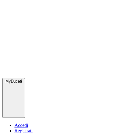
MyDucati
Accedi
Registrati