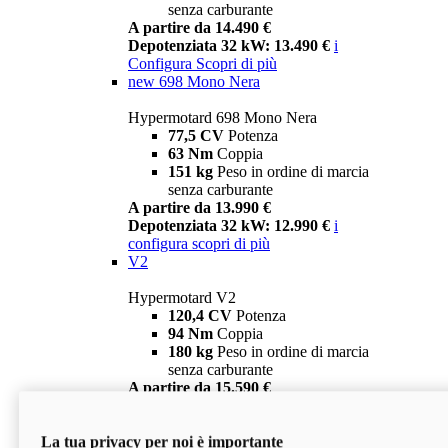
senza carburante
A partire da 14.490 €
Depotenziata 32 kW: 13.490 €
i
Configura
Scopri di più
new
698 Mono Nera
Hypermotard 698 Mono Nera
77,5 CV
Potenza
63 Nm
Coppia
151 kg
Peso in ordine di marcia
senza carburante
A partire da 13.990 €
Depotenziata 32 kW: 12.990 €
i
configura
scopri di più
V2
Hypermotard V2
120,4 CV
Potenza
94 Nm
Coppia
180 kg
Peso in ordine di marcia
senza carburante
A partire da 15.590 €
Depotenziata 35 kW: 14.590 €
i
configura
scopri di più
La tua privacy per noi è importante
V2 SP