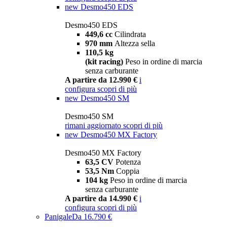
new
Desmo450 EDS
Desmo450 EDS
449,6 cc
Cilindrata
970 mm
Altezza sella
110,5 kg
(kit racing)
Peso in ordine di marcia
senza carburante
A partire da 12.990 €
i
configura
scopri di più
new
Desmo450 SM
Desmo450 SM
rimani aggiornato
scopri di più
new
Desmo450 MX Factory
Desmo450 MX Factory
63,5 CV
Potenza
53,5 Nm
Coppia
104 kg
Peso in ordine di marcia
senza carburante
A partire da 14.990 €
i
configura
scopri di più
Panigale
Da 16.790 €