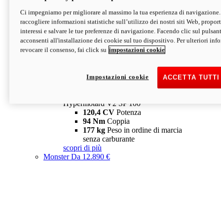
Ci impegniamo per migliorare al massimo la tua esperienza di navigazione.
Hypermotard V2 SP
raccogliere informazioni statistiche sull’utilizzo dei nostri siti Web, proporti
120,4 CV
Potenza
interessi e salvare le tue preferenze di navigazione. Facendo clic sul pulsant
94 Nm
Coppia
acconsenti all'installazione dei cookie sul tuo dispositivo. Per ulteriori in
177 kg
Peso in ordine di marcia
revocare il consenso, fai click su
impostazioni cookie
senza carburante
A partire da 19.890 €
Depotenziata 35 kW: 18.890 €
i
configura
scopri di più
Impostazioni cookie
ACCETTA TUTTI
new
V2 SP 100
Hypermotard V2 SP 100
120,4 CV
Potenza
94 Nm
Coppia
177 kg
Peso in ordine di marcia
senza carburante
scopri di più
Monster
Da 12.890 €