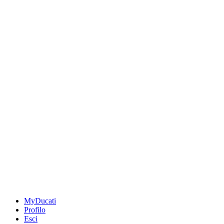
MyDucati
Profilo
Esci