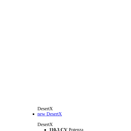
DesertX
new
DesertX
DesertX
110,3 CV
Potenza