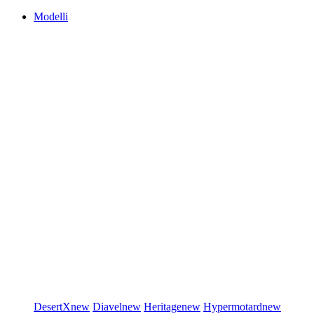
Modelli
DesertX
new
Diavel
new
Heritage
new
Hypermotard
new