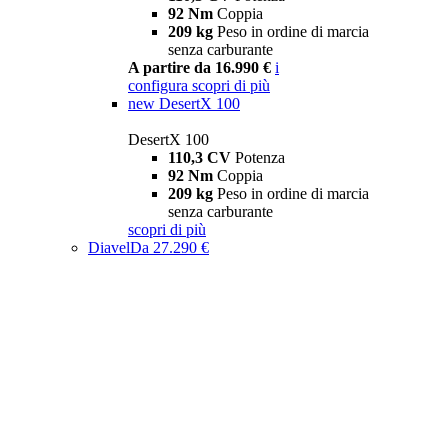
92 Nm
Coppia
209 kg
Peso in ordine di marcia
senza carburante
A partire da 16.990 €
i
configura
scopri di più
new
DesertX 100
DesertX 100
110,3 CV
Potenza
92 Nm
Coppia
209 kg
Peso in ordine di marcia
senza carburante
scopri di più
Diavel
Da 27.290 €