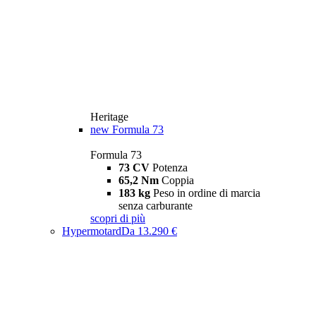
Heritage
new
Formula 73
Formula 73
73 CV
Potenza
65,2 Nm
Coppia
183 kg
Peso in ordine di marcia
senza carburante
scopri di più
Hypermotard
Da 13.290 €