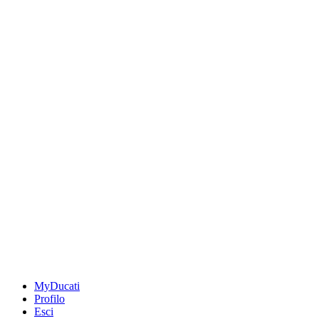
MyDucati
Profilo
Esci