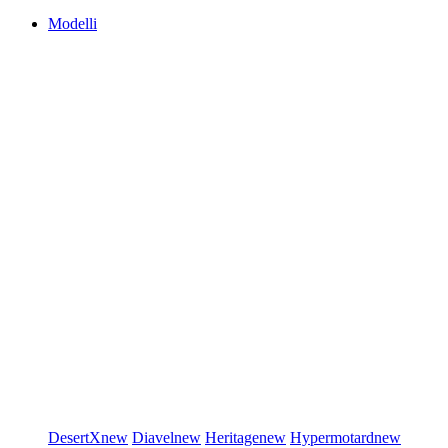
Modelli
DesertX
new
Diavel
new
Heritage
new
Hypermotard
new