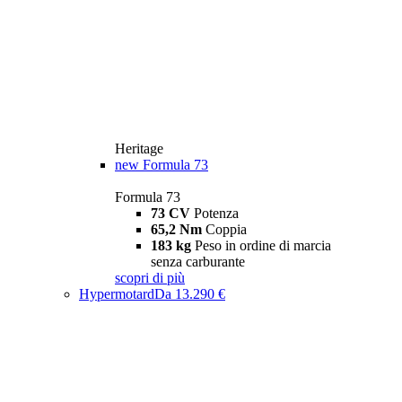
Heritage
new
Formula 73
Formula 73
73 CV
Potenza
65,2 Nm
Coppia
183 kg
Peso in ordine di marcia
senza carburante
scopri di più
Hypermotard
Da 13.290 €