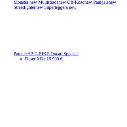
Monster
new
Multistrada
new
Off-Road
new
Panigale
new
Streetfighter
new
Superleggera
new
Patente A2
E-BIKE
Ducati Speciale
DesertX
Da 16.990 €