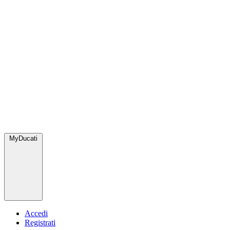
MyDucati
Accedi
Registrati