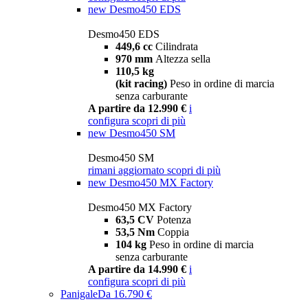
new
Desmo450 EDS
Desmo450 EDS
449,6 cc
Cilindrata
970 mm
Altezza sella
110,5 kg
(kit racing)
Peso in ordine di marcia
senza carburante
A partire da 12.990 €
i
configura
scopri di più
new
Desmo450 SM
Desmo450 SM
rimani aggiornato
scopri di più
new
Desmo450 MX Factory
Desmo450 MX Factory
63,5 CV
Potenza
53,5 Nm
Coppia
104 kg
Peso in ordine di marcia
senza carburante
A partire da 14.990 €
i
configura
scopri di più
Panigale
Da 16.790 €