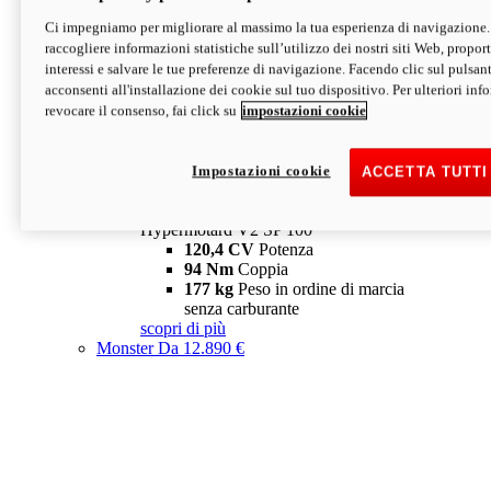
Ci impegniamo per migliorare al massimo la tua esperienza di navigazione.
Hypermotard V2 SP
raccogliere informazioni statistiche sull’utilizzo dei nostri siti Web, proporti
120,4 CV
Potenza
interessi e salvare le tue preferenze di navigazione. Facendo clic sul pulsant
94 Nm
Coppia
acconsenti all'installazione dei cookie sul tuo dispositivo. Per ulteriori in
177 kg
Peso in ordine di marcia
revocare il consenso, fai click su
impostazioni cookie
senza carburante
A partire da 19.890 €
Depotenziata 35 kW: 18.890 €
i
configura
scopri di più
Impostazioni cookie
ACCETTA TUTTI
new
V2 SP 100
Hypermotard V2 SP 100
120,4 CV
Potenza
94 Nm
Coppia
177 kg
Peso in ordine di marcia
senza carburante
scopri di più
Monster
Da 12.890 €