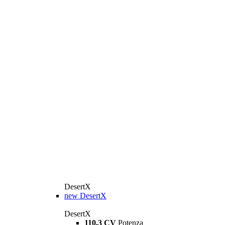
DesertX
new
DesertX
DesertX
110,3 CV
Potenza