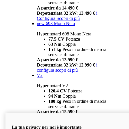
senza carburante
A partire da 14.490 €
Depotenziata 32 kW: 13.490 €
i
Configura
Scopri di più
new
698 Mono Nera
Hypermotard 698 Mono Nera
77,5 CV
Potenza
63 Nm
Coppia
151 kg
Peso in ordine di marcia
senza carburante
A partire da 13.990 €
Depotenziata 32 kW: 12.990 €
i
configura
scopri di più
V2
Hypermotard V2
120,4 CV
Potenza
94 Nm
Coppia
180 kg
Peso in ordine di marcia
senza carburante
A partire da 15.590 €
Depotenziata 35 kW: 14.590 €
i
configura
scopri di più
La tua privacy per noi è importante
V2 SP