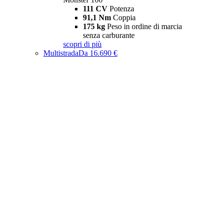
111 CV
Potenza
91,1 Nm
Coppia
175 kg
Peso in ordine di marcia
senza carburante
scopri di più
Multistrada
Da 16.690 €