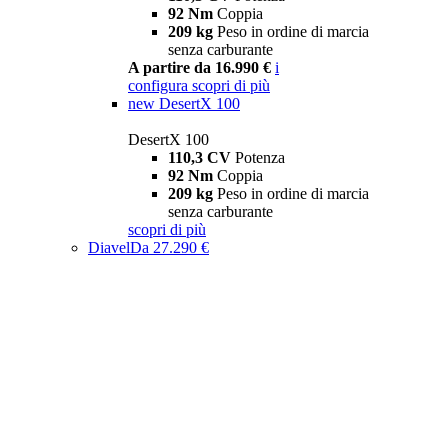
92 Nm
Coppia
209 kg
Peso in ordine di marcia
senza carburante
A partire da 16.990 €
i
configura
scopri di più
new
DesertX 100
DesertX 100
110,3 CV
Potenza
92 Nm
Coppia
209 kg
Peso in ordine di marcia
senza carburante
scopri di più
Diavel
Da 27.290 €