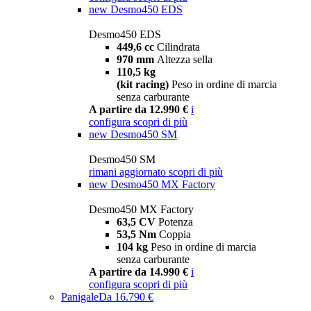
new
Desmo450 EDS
Desmo450 EDS
449,6 cc
Cilindrata
970 mm
Altezza sella
110,5 kg
(kit racing)
Peso in ordine di marcia
senza carburante
A partire da 12.990 €
i
configura
scopri di più
new
Desmo450 SM
Desmo450 SM
rimani aggiornato
scopri di più
new
Desmo450 MX Factory
Desmo450 MX Factory
63,5 CV
Potenza
53,5 Nm
Coppia
104 kg
Peso in ordine di marcia
senza carburante
A partire da 14.990 €
i
configura
scopri di più
Panigale
Da 16.790 €