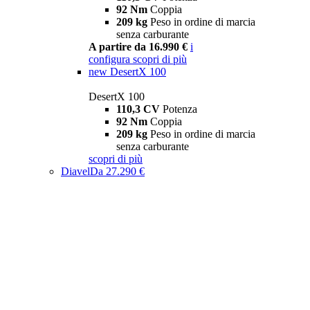
92 Nm
Coppia
209 kg
Peso in ordine di marcia
senza carburante
A partire da 16.990 €
i
configura
scopri di più
new
DesertX 100
DesertX 100
110,3 CV
Potenza
92 Nm
Coppia
209 kg
Peso in ordine di marcia
senza carburante
scopri di più
Diavel
Da 27.290 €