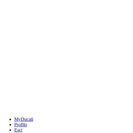
MyDucati
Profilo
Esci