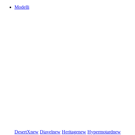
Modelli
DesertX
new
Diavel
new
Heritage
new
Hypermotard
new