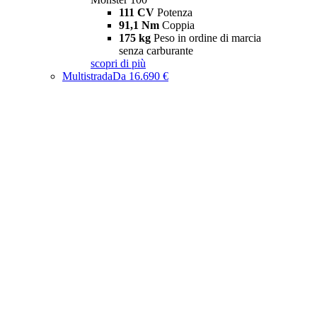
111 CV
Potenza
91,1 Nm
Coppia
175 kg
Peso in ordine di marcia
senza carburante
scopri di più
Multistrada
Da 16.690 €