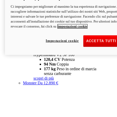
Ci impegniamo per migliorare al massimo la tua esperienza di navigazione.
Hypermotard V2 SP
raccogliere informazioni statistiche sull’utilizzo dei nostri siti Web, proporti
120,4 CV
Potenza
interessi e salvare le tue preferenze di navigazione. Facendo clic sul pulsant
94 Nm
Coppia
acconsenti all'installazione dei cookie sul tuo dispositivo. Per ulteriori in
177 kg
Peso in ordine di marcia
revocare il consenso, fai click su
impostazioni cookie
senza carburante
A partire da 19.890 €
Depotenziata 35 kW: 18.890 €
i
configura
scopri di più
Impostazioni cookie
ACCETTA TUTTI
new
V2 SP 100
Hypermotard V2 SP 100
120,4 CV
Potenza
94 Nm
Coppia
177 kg
Peso in ordine di marcia
senza carburante
scopri di più
Monster
Da 12.890 €