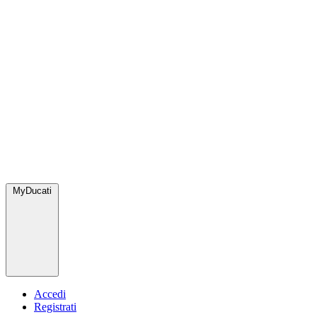
MyDucati
Accedi
Registrati