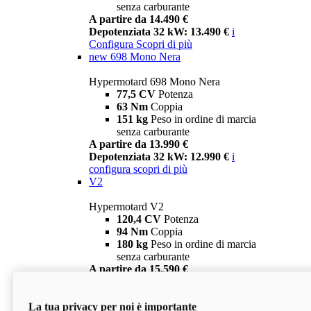
senza carburante
A partire da 14.490 €
Depotenziata 32 kW: 13.490 €
i
Configura
Scopri di più
new
698 Mono Nera
Hypermotard 698 Mono Nera
77,5 CV
Potenza
63 Nm
Coppia
151 kg
Peso in ordine di marcia
senza carburante
A partire da 13.990 €
Depotenziata 32 kW: 12.990 €
i
configura
scopri di più
V2
Hypermotard V2
120,4 CV
Potenza
94 Nm
Coppia
180 kg
Peso in ordine di marcia
senza carburante
A partire da 15.590 €
Depotenziata 35 kW: 14.590 €
i
configura
scopri di più
La tua privacy per noi è importante
V2 SP