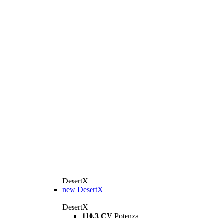
DesertX
new
DesertX
DesertX
110,3 CV
Potenza