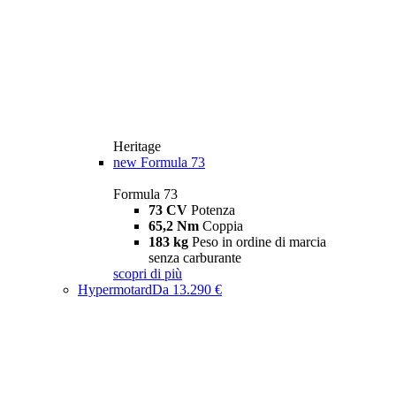
Heritage
new
Formula 73
Formula 73
73 CV
Potenza
65,2 Nm
Coppia
183 kg
Peso in ordine di marcia
senza carburante
scopri di più
Hypermotard
Da 13.290 €