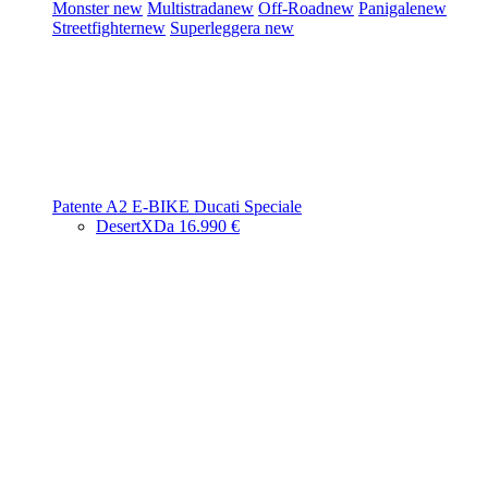
Monster
new
Multistrada
new
Off-Road
new
Panigale
new
Streetfighter
new
Superleggera
new
Patente A2
E-BIKE
Ducati Speciale
DesertX
Da 16.990 €