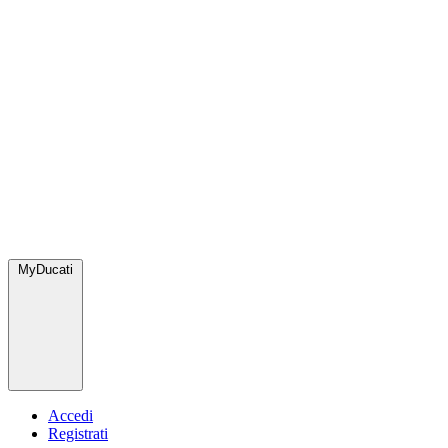
MyDucati
Accedi
Registrati