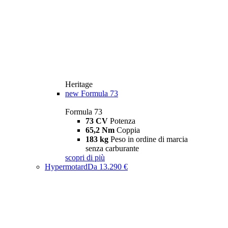
Heritage
new
Formula 73
Formula 73
73 CV
Potenza
65,2 Nm
Coppia
183 kg
Peso in ordine di marcia
senza carburante
scopri di più
Hypermotard
Da 13.290 €