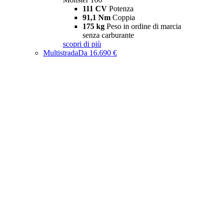
111 CV
Potenza
91,1 Nm
Coppia
175 kg
Peso in ordine di marcia
senza carburante
scopri di più
Multistrada
Da 16.690 €