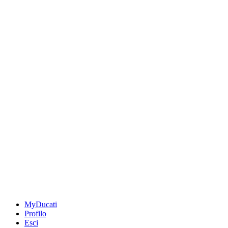
MyDucati
Profilo
Esci