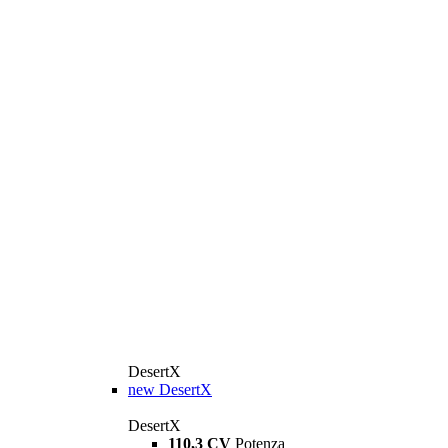
DesertX
new
DesertX
DesertX
110,3 CV
Potenza