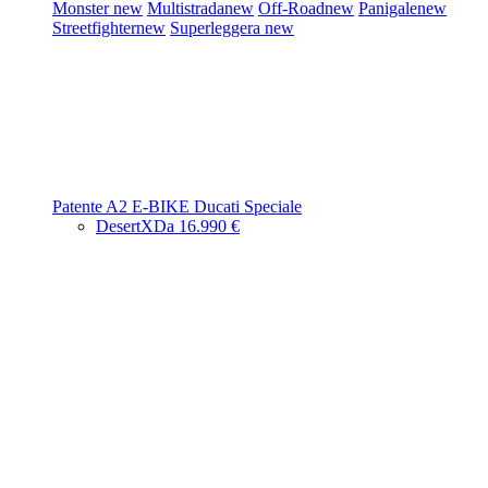
Monster
new
Multistrada
new
Off-Road
new
Panigale
new
Streetfighter
new
Superleggera
new
Patente A2
E-BIKE
Ducati Speciale
DesertX
Da 16.990 €