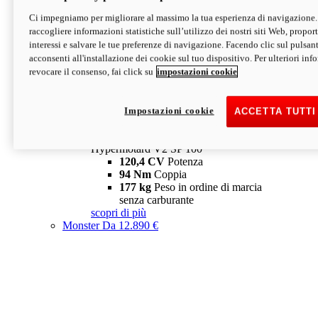
Ci impegniamo per migliorare al massimo la tua esperienza di navigazione.
Hypermotard V2 SP
raccogliere informazioni statistiche sull’utilizzo dei nostri siti Web, proporti
120,4 CV
Potenza
interessi e salvare le tue preferenze di navigazione. Facendo clic sul pulsant
94 Nm
Coppia
acconsenti all'installazione dei cookie sul tuo dispositivo. Per ulteriori in
177 kg
Peso in ordine di marcia
revocare il consenso, fai click su
impostazioni cookie
senza carburante
A partire da 19.890 €
Depotenziata 35 kW: 18.890 €
i
configura
scopri di più
Impostazioni cookie
ACCETTA TUTTI
new
V2 SP 100
Hypermotard V2 SP 100
120,4 CV
Potenza
94 Nm
Coppia
177 kg
Peso in ordine di marcia
senza carburante
scopri di più
Monster
Da 12.890 €