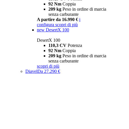
92 Nm
Coppia
209 kg
Peso in ordine di marcia
senza carburante
A partire da 16.990 €
i
configura
scopri di più
new
DesertX 100
DesertX 100
110,3 CV
Potenza
92 Nm
Coppia
209 kg
Peso in ordine di marcia
senza carburante
scopri di più
Diavel
Da 27.290 €