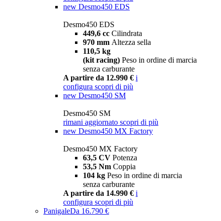
new
Desmo450 EDS
Desmo450 EDS
449,6 cc
Cilindrata
970 mm
Altezza sella
110,5 kg
(kit racing)
Peso in ordine di marcia
senza carburante
A partire da 12.990 €
i
configura
scopri di più
new
Desmo450 SM
Desmo450 SM
rimani aggiornato
scopri di più
new
Desmo450 MX Factory
Desmo450 MX Factory
63,5 CV
Potenza
53,5 Nm
Coppia
104 kg
Peso in ordine di marcia
senza carburante
A partire da 14.990 €
i
configura
scopri di più
Panigale
Da 16.790 €