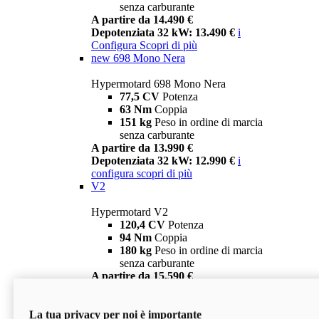
senza carburante
A partire da 14.490 €
Depotenziata 32 kW: 13.490 €
i
Configura
Scopri di più
new
698 Mono Nera
Hypermotard 698 Mono Nera
77,5 CV
Potenza
63 Nm
Coppia
151 kg
Peso in ordine di marcia
senza carburante
A partire da 13.990 €
Depotenziata 32 kW: 12.990 €
i
configura
scopri di più
V2
Hypermotard V2
120,4 CV
Potenza
94 Nm
Coppia
180 kg
Peso in ordine di marcia
senza carburante
A partire da 15.590 €
Depotenziata 35 kW: 14.590 €
i
configura
scopri di più
La tua privacy per noi è importante
V2 SP