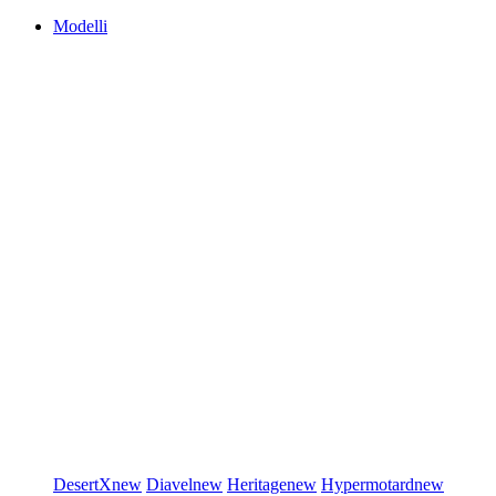
Modelli
DesertX
new
Diavel
new
Heritage
new
Hypermotard
new