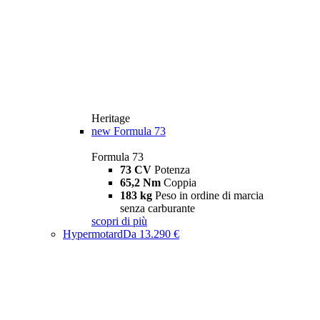
Heritage
new
Formula 73
Formula 73
73 CV
Potenza
65,2 Nm
Coppia
183 kg
Peso in ordine di marcia
senza carburante
scopri di più
Hypermotard
Da 13.290 €