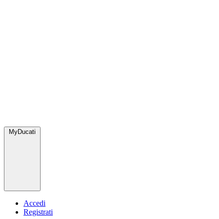
MyDucati
Accedi
Registrati