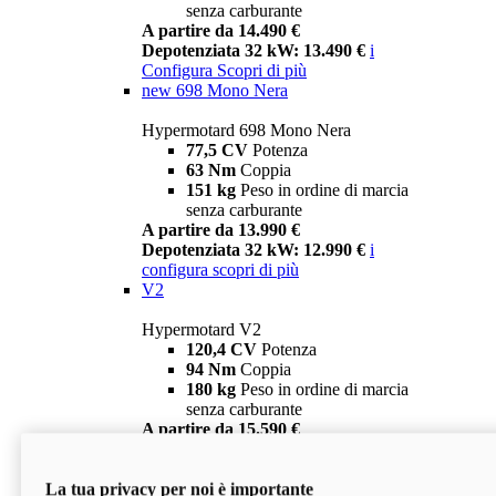
senza carburante
A partire da 14.490 €
Depotenziata 32 kW: 13.490 €
i
Configura
Scopri di più
new
698 Mono Nera
Hypermotard 698 Mono Nera
77,5 CV
Potenza
63 Nm
Coppia
151 kg
Peso in ordine di marcia
senza carburante
A partire da 13.990 €
Depotenziata 32 kW: 12.990 €
i
configura
scopri di più
V2
Hypermotard V2
120,4 CV
Potenza
94 Nm
Coppia
180 kg
Peso in ordine di marcia
senza carburante
A partire da 15.590 €
Depotenziata 35 kW: 14.590 €
i
configura
scopri di più
La tua privacy per noi è importante
V2 SP