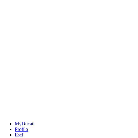
MyDucati
Profilo
Esci