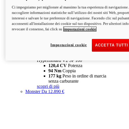
Ci impegniamo per migliorare al massimo la tua esperienza di navigazione.
Hypermotard V2 SP
raccogliere informazioni statistiche sull’utilizzo dei nostri siti Web, proporti
120,4 CV
Potenza
interessi e salvare le tue preferenze di navigazione. Facendo clic sul pulsant
94 Nm
Coppia
acconsenti all'installazione dei cookie sul tuo dispositivo. Per ulteriori in
177 kg
Peso in ordine di marcia
revocare il consenso, fai click su
impostazioni cookie
senza carburante
A partire da 19.890 €
Depotenziata 35 kW: 18.890 €
i
configura
scopri di più
Impostazioni cookie
ACCETTA TUTTI
new
V2 SP 100
Hypermotard V2 SP 100
120,4 CV
Potenza
94 Nm
Coppia
177 kg
Peso in ordine di marcia
senza carburante
scopri di più
Monster
Da 12.890 €