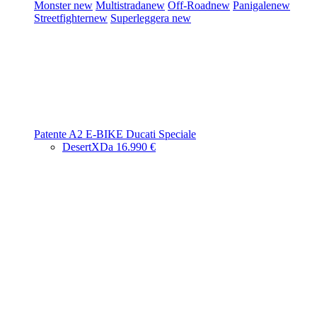
Monster
new
Multistrada
new
Off-Road
new
Panigale
new
Streetfighter
new
Superleggera
new
Patente A2
E-BIKE
Ducati Speciale
DesertX
Da 16.990 €