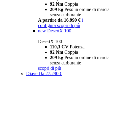
92 Nm
Coppia
209 kg
Peso in ordine di marcia
senza carburante
A partire da 16.990 €
i
configura
scopri di più
new
DesertX 100
DesertX 100
110,3 CV
Potenza
92 Nm
Coppia
209 kg
Peso in ordine di marcia
senza carburante
scopri di più
Diavel
Da 27.290 €