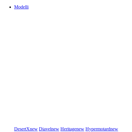
Modelli
DesertX
new
Diavel
new
Heritage
new
Hypermotard
new