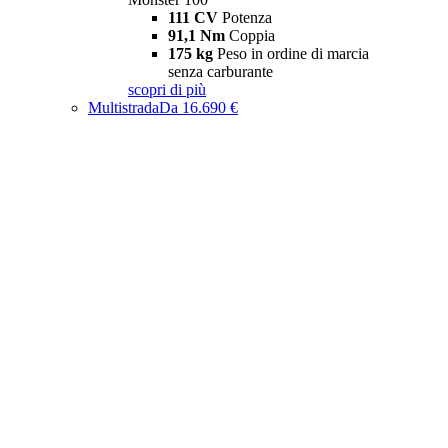
111 CV
Potenza
91,1 Nm
Coppia
175 kg
Peso in ordine di marcia
senza carburante
scopri di più
Multistrada
Da 16.690 €