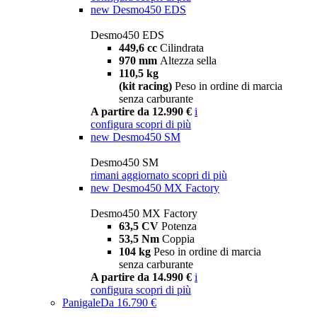
new
Desmo450 EDS
Desmo450 EDS
449,6 cc
Cilindrata
970 mm
Altezza sella
110,5 kg
(kit racing)
Peso in ordine di marcia
senza carburante
A partire da 12.990 €
i
configura
scopri di più
new
Desmo450 SM
Desmo450 SM
rimani aggiornato
scopri di più
new
Desmo450 MX Factory
Desmo450 MX Factory
63,5 CV
Potenza
53,5 Nm
Coppia
104 kg
Peso in ordine di marcia
senza carburante
A partire da 14.990 €
i
configura
scopri di più
Panigale
Da 16.790 €