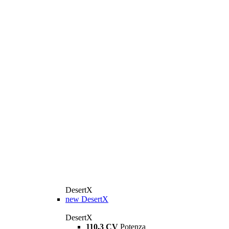
DesertX
new
DesertX
DesertX
110,3 CV
Potenza