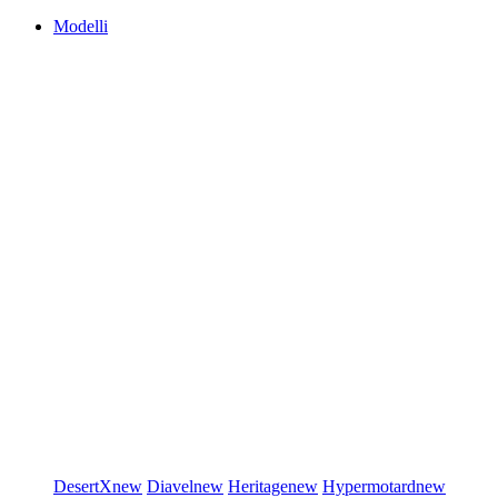
Modelli
DesertX
new
Diavel
new
Heritage
new
Hypermotard
new