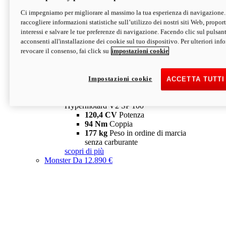
Ci impegniamo per migliorare al massimo la tua esperienza di navigazione.
Hypermotard V2 SP
raccogliere informazioni statistiche sull’utilizzo dei nostri siti Web, proporti
120,4 CV
Potenza
interessi e salvare le tue preferenze di navigazione. Facendo clic sul pulsant
94 Nm
Coppia
acconsenti all'installazione dei cookie sul tuo dispositivo. Per ulteriori in
177 kg
Peso in ordine di marcia
revocare il consenso, fai click su
impostazioni cookie
senza carburante
A partire da 19.890 €
Depotenziata 35 kW: 18.890 €
i
configura
scopri di più
Impostazioni cookie
ACCETTA TUTTI
new
V2 SP 100
Hypermotard V2 SP 100
120,4 CV
Potenza
94 Nm
Coppia
177 kg
Peso in ordine di marcia
senza carburante
scopri di più
Monster
Da 12.890 €