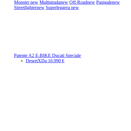
Monster
new
Multistrada
new
Off-Road
new
Panigale
new
Streetfighter
new
Superleggera
new
Patente A2
E-BIKE
Ducati Speciale
DesertX
Da 16.990 €