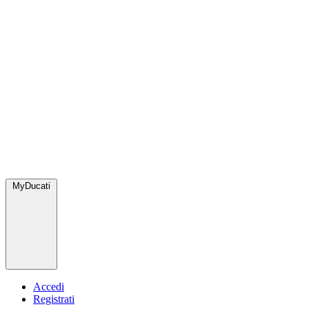
MyDucati
Accedi
Registrati