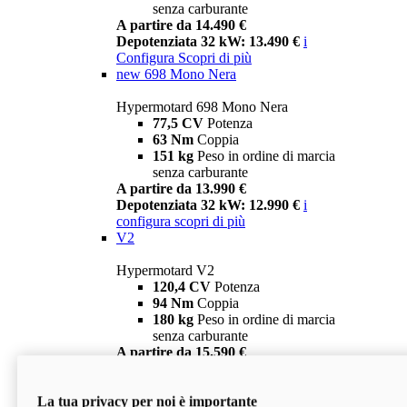
senza carburante
A partire da 14.490 €
Depotenziata 32 kW: 13.490 €
i
Configura
Scopri di più
new
698 Mono Nera
Hypermotard 698 Mono Nera
77,5 CV
Potenza
63 Nm
Coppia
151 kg
Peso in ordine di marcia
senza carburante
A partire da 13.990 €
Depotenziata 32 kW: 12.990 €
i
configura
scopri di più
V2
Hypermotard V2
120,4 CV
Potenza
94 Nm
Coppia
180 kg
Peso in ordine di marcia
senza carburante
A partire da 15.590 €
Depotenziata 35 kW: 14.590 €
i
configura
scopri di più
La tua privacy per noi è importante
V2 SP