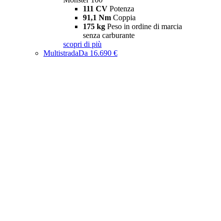
111 CV
Potenza
91,1 Nm
Coppia
175 kg
Peso in ordine di marcia
senza carburante
scopri di più
Multistrada
Da 16.690 €