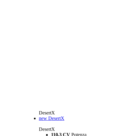
DesertX
new
DesertX
DesertX
110,3 CV
Potenza