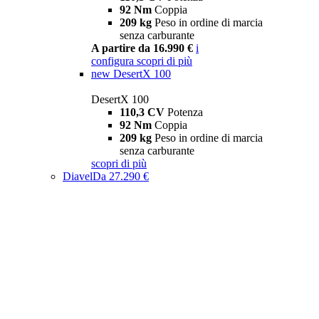
92 Nm
Coppia
209 kg
Peso in ordine di marcia
senza carburante
A partire da 16.990 €
i
configura
scopri di più
new
DesertX 100
DesertX 100
110,3 CV
Potenza
92 Nm
Coppia
209 kg
Peso in ordine di marcia
senza carburante
scopri di più
Diavel
Da 27.290 €