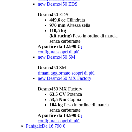
new
Desmo450 EDS
Desmo450 EDS
449,6 cc
Cilindrata
970 mm
Altezza sella
110,5 kg
(kit racing)
Peso in ordine di marcia
senza carburante
A partire da 12.990 €
i
configura
scopri di più
new
Desmo450 SM
Desmo450 SM
rimani aggiornato
scopri di più
new
Desmo450 MX Factory
Desmo450 MX Factory
63,5 CV
Potenza
53,5 Nm
Coppia
104 kg
Peso in ordine di marcia
senza carburante
A partire da 14.990 €
i
configura
scopri di più
Panigale
Da 16.790 €