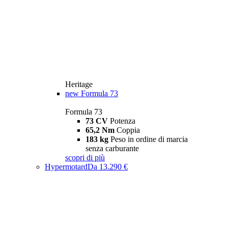
Heritage
new
Formula 73
Formula 73
73 CV
Potenza
65,2 Nm
Coppia
183 kg
Peso in ordine di marcia
senza carburante
scopri di più
Hypermotard
Da 13.290 €