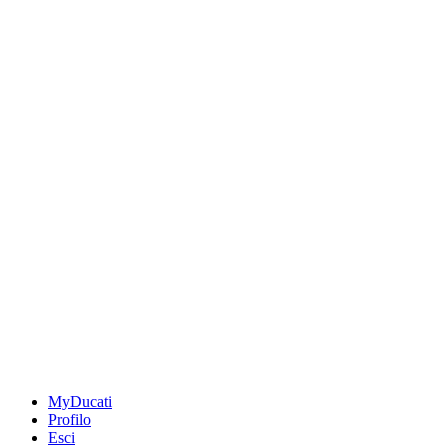
MyDucati
Profilo
Esci