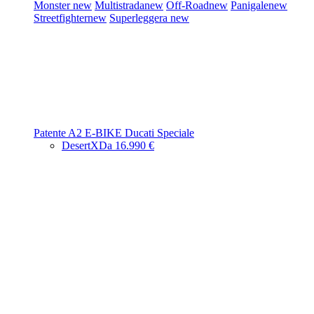
Monster
new
Multistrada
new
Off-Road
new
Panigale
new
Streetfighter
new
Superleggera
new
Patente A2
E-BIKE
Ducati Speciale
DesertX
Da 16.990 €