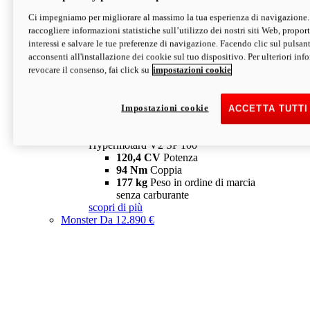
Ci impegniamo per migliorare al massimo la tua esperienza di navigazione.
Hypermotard V2 SP
raccogliere informazioni statistiche sull’utilizzo dei nostri siti Web, proporti
120,4 CV
Potenza
interessi e salvare le tue preferenze di navigazione. Facendo clic sul pulsant
94 Nm
Coppia
acconsenti all'installazione dei cookie sul tuo dispositivo. Per ulteriori in
177 kg
Peso in ordine di marcia
revocare il consenso, fai click su
impostazioni cookie
senza carburante
A partire da 19.890 €
Depotenziata 35 kW: 18.890 €
i
configura
scopri di più
Impostazioni cookie
ACCETTA TUTTI
new
V2 SP 100
Hypermotard V2 SP 100
120,4 CV
Potenza
94 Nm
Coppia
177 kg
Peso in ordine di marcia
senza carburante
scopri di più
Monster
Da 12.890 €