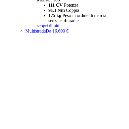
111 CV
Potenza
91,1 Nm
Coppia
175 kg
Peso in ordine di marcia
senza carburante
scopri di più
Multistrada
Da 16.690 €