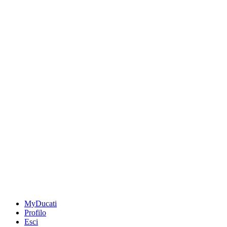
MyDucati
Profilo
Esci