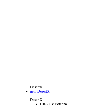
DesertX
new
DesertX
DesertX
110,3 CV
Potenza