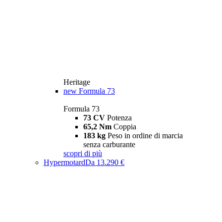
Heritage
new
Formula 73
Formula 73
73 CV
Potenza
65,2 Nm
Coppia
183 kg
Peso in ordine di marcia
senza carburante
scopri di più
Hypermotard
Da 13.290 €