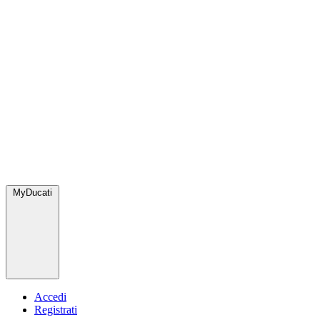
MyDucati
Accedi
Registrati