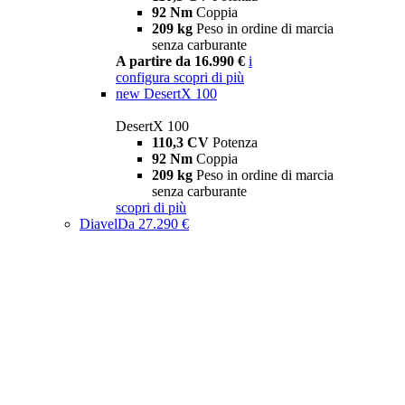
92 Nm
Coppia
209 kg
Peso in ordine di marcia
senza carburante
A partire da 16.990 €
i
configura
scopri di più
new
DesertX 100
DesertX 100
110,3 CV
Potenza
92 Nm
Coppia
209 kg
Peso in ordine di marcia
senza carburante
scopri di più
Diavel
Da 27.290 €