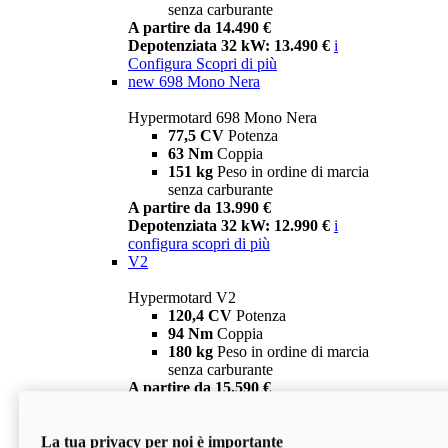
senza carburante
A partire da 14.490 €
Depotenziata 32 kW: 13.490 €
i
Configura
Scopri di più
new
698 Mono Nera
Hypermotard 698 Mono Nera
77,5 CV
Potenza
63 Nm
Coppia
151 kg
Peso in ordine di marcia
senza carburante
A partire da 13.990 €
Depotenziata 32 kW: 12.990 €
i
configura
scopri di più
V2
Hypermotard V2
120,4 CV
Potenza
94 Nm
Coppia
180 kg
Peso in ordine di marcia
senza carburante
A partire da 15.590 €
Depotenziata 35 kW: 14.590 €
i
configura
scopri di più
La tua privacy per noi è importante
V2 SP