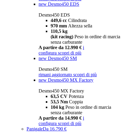
new
Desmo450 EDS
Desmo450 EDS
449,6 cc
Cilindrata
970 mm
Altezza sella
110,5 kg
(kit racing)
Peso in ordine di marcia
senza carburante
A partire da 12.990 €
i
configura
scopri di più
new
Desmo450 SM
Desmo450 SM
rimani aggiornato
scopri di più
new
Desmo450 MX Factory
Desmo450 MX Factory
63,5 CV
Potenza
53,5 Nm
Coppia
104 kg
Peso in ordine di marcia
senza carburante
A partire da 14.990 €
i
configura
scopri di più
Panigale
Da 16.790 €