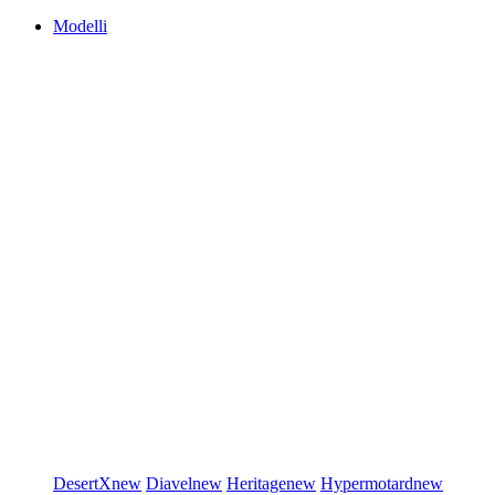
Modelli
DesertX
new
Diavel
new
Heritage
new
Hypermotard
new