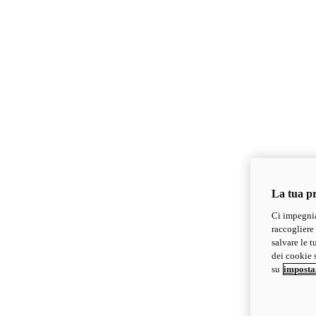
La tua pr
Ci impegnia
raccogliere 
salvare le t
dei cookie s
su
imposta