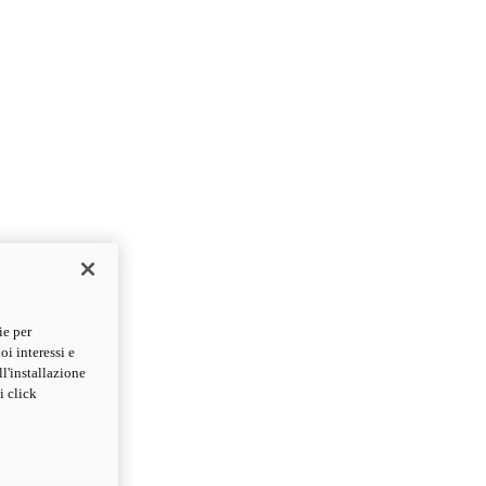
ie per
oi interessi e
ll'installazione
i click