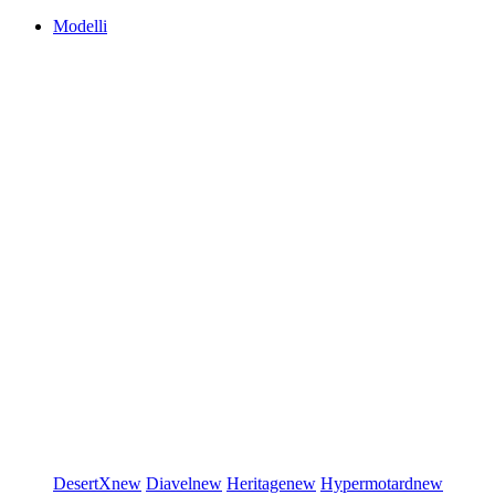
Modelli
DesertX
new
Diavel
new
Heritage
new
Hypermotard
new