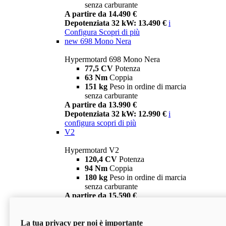
senza carburante
A partire da 14.490 €
Depotenziata 32 kW: 13.490 €
i
Configura
Scopri di più
new
698 Mono Nera
Hypermotard 698 Mono Nera
77,5 CV
Potenza
63 Nm
Coppia
151 kg
Peso in ordine di marcia
senza carburante
A partire da 13.990 €
Depotenziata 32 kW: 12.990 €
i
configura
scopri di più
V2
Hypermotard V2
120,4 CV
Potenza
94 Nm
Coppia
180 kg
Peso in ordine di marcia
senza carburante
A partire da 15.590 €
Depotenziata 35 kW: 14.590 €
i
configura
scopri di più
La tua privacy per noi è importante
V2 SP