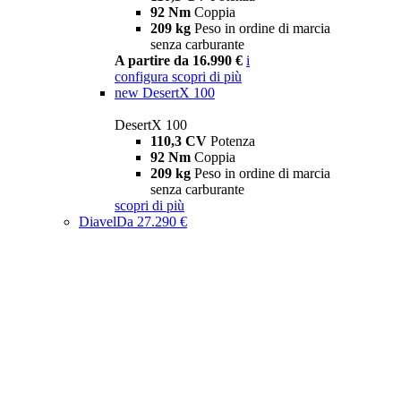
92 Nm
Coppia
209 kg
Peso in ordine di marcia
senza carburante
A partire da 16.990 €
i
configura
scopri di più
new
DesertX 100
DesertX 100
110,3 CV
Potenza
92 Nm
Coppia
209 kg
Peso in ordine di marcia
senza carburante
scopri di più
Diavel
Da 27.290 €