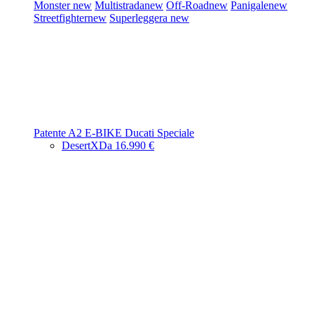
Monster
new
Multistrada
new
Off-Road
new
Panigale
new
Streetfighter
new
Superleggera
new
Patente A2
E-BIKE
Ducati Speciale
DesertX
Da 16.990 €