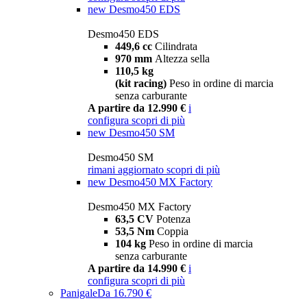
new
Desmo450 EDS
Desmo450 EDS
449,6 cc
Cilindrata
970 mm
Altezza sella
110,5 kg
(kit racing)
Peso in ordine di marcia
senza carburante
A partire da 12.990 €
i
configura
scopri di più
new
Desmo450 SM
Desmo450 SM
rimani aggiornato
scopri di più
new
Desmo450 MX Factory
Desmo450 MX Factory
63,5 CV
Potenza
53,5 Nm
Coppia
104 kg
Peso in ordine di marcia
senza carburante
A partire da 14.990 €
i
configura
scopri di più
Panigale
Da 16.790 €