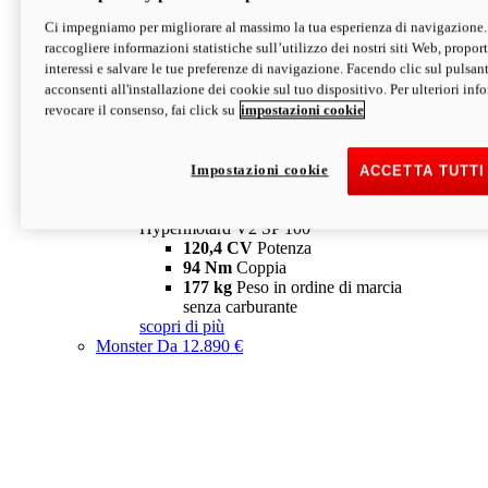
Ci impegniamo per migliorare al massimo la tua esperienza di navigazione.
Hypermotard V2 SP
raccogliere informazioni statistiche sull’utilizzo dei nostri siti Web, proporti
120,4 CV
Potenza
interessi e salvare le tue preferenze di navigazione. Facendo clic sul pulsant
94 Nm
Coppia
acconsenti all'installazione dei cookie sul tuo dispositivo. Per ulteriori in
177 kg
Peso in ordine di marcia
revocare il consenso, fai click su
impostazioni cookie
senza carburante
A partire da 19.890 €
Depotenziata 35 kW: 18.890 €
i
configura
scopri di più
Impostazioni cookie
ACCETTA TUTTI
new
V2 SP 100
Hypermotard V2 SP 100
120,4 CV
Potenza
94 Nm
Coppia
177 kg
Peso in ordine di marcia
senza carburante
scopri di più
Monster
Da 12.890 €