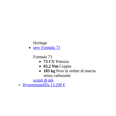
Heritage
new
Formula 73
Formula 73
73 CV
Potenza
65,2 Nm
Coppia
183 kg
Peso in ordine di marcia
senza carburante
scopri di più
Hypermotard
Da 13.290 €