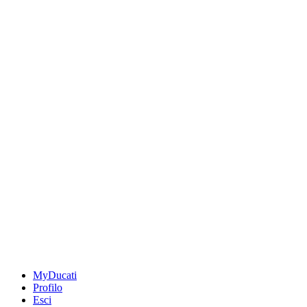
MyDucati
Profilo
Esci