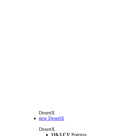
DesertX
new
DesertX
DesertX
110,3 CV
Potenza