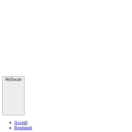
MyDucati
Accedi
Registrati