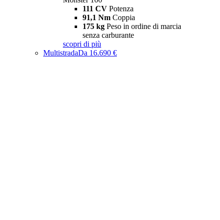
111 CV
Potenza
91,1 Nm
Coppia
175 kg
Peso in ordine di marcia
senza carburante
scopri di più
Multistrada
Da 16.690 €