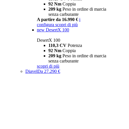
92 Nm
Coppia
209 kg
Peso in ordine di marcia
senza carburante
A partire da 16.990 €
i
configura
scopri di più
new
DesertX 100
DesertX 100
110,3 CV
Potenza
92 Nm
Coppia
209 kg
Peso in ordine di marcia
senza carburante
scopri di più
Diavel
Da 27.290 €