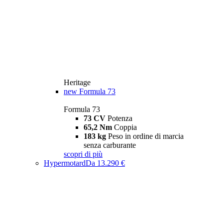
Heritage
new
Formula 73
Formula 73
73 CV
Potenza
65,2 Nm
Coppia
183 kg
Peso in ordine di marcia
senza carburante
scopri di più
Hypermotard
Da 13.290 €