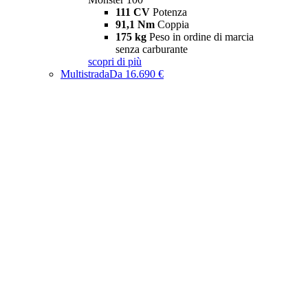
111 CV
Potenza
91,1 Nm
Coppia
175 kg
Peso in ordine di marcia
senza carburante
scopri di più
Multistrada
Da 16.690 €