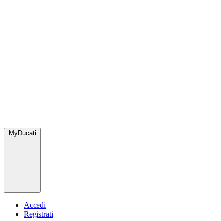
MyDucati
Accedi
Registrati