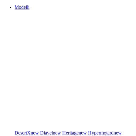
Modelli
DesertX
new
Diavel
new
Heritage
new
Hypermotard
new