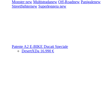
Monster
new
Multistrada
new
Off-Road
new
Panigale
new
Streetfighter
new
Superleggera
new
Patente A2
E-BIKE
Ducati Speciale
DesertX
Da 16.990 €