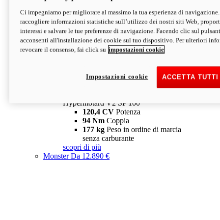
Ci impegniamo per migliorare al massimo la tua esperienza di navigazione.
Hypermotard V2 SP
raccogliere informazioni statistiche sull’utilizzo dei nostri siti Web, proporti
120,4 CV
Potenza
interessi e salvare le tue preferenze di navigazione. Facendo clic sul pulsant
94 Nm
Coppia
acconsenti all'installazione dei cookie sul tuo dispositivo. Per ulteriori in
177 kg
Peso in ordine di marcia
revocare il consenso, fai click su
impostazioni cookie
senza carburante
A partire da 19.890 €
Depotenziata 35 kW: 18.890 €
i
configura
scopri di più
Impostazioni cookie
ACCETTA TUTTI
new
V2 SP 100
Hypermotard V2 SP 100
120,4 CV
Potenza
94 Nm
Coppia
177 kg
Peso in ordine di marcia
senza carburante
scopri di più
Monster
Da 12.890 €