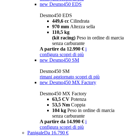
new
Desmo450 EDS
Desmo450 EDS
449,6 cc
Cilindrata
970 mm
Altezza sella
110,5 kg
(kit racing)
Peso in ordine di marcia
senza carburante
A partire da 12.990 €
i
configura
scopri di più
new
Desmo450 SM
Desmo450 SM
rimani aggiornato
scopri di più
new
Desmo450 MX Factory
Desmo450 MX Factory
63,5 CV
Potenza
53,5 Nm
Coppia
104 kg
Peso in ordine di marcia
senza carburante
A partire da 14.990 €
i
configura
scopri di più
Panigale
Da 16.790 €