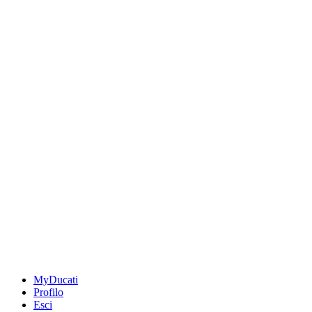
MyDucati
Profilo
Esci