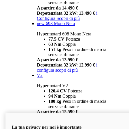
senza carburante
A partire da 14.490 €
Depotenziata 32 kW: 13.490 €
i
Configura
Scopri di più
new
698 Mono Nera
Hypermotard 698 Mono Nera
77,5 CV
Potenza
63 Nm
Coppia
151 kg
Peso in ordine di marcia
senza carburante
A partire da 13.990 €
Depotenziata 32 kW: 12.990 €
i
configura
scopri di più
V2
Hypermotard V2
120,4 CV
Potenza
94 Nm
Coppia
180 kg
Peso in ordine di marcia
senza carburante
A partire da 15.590 €
Depotenziata 35 kW: 14.590 €
i
configura
scopri di più
La tua privacy per noi è importante
V2 SP