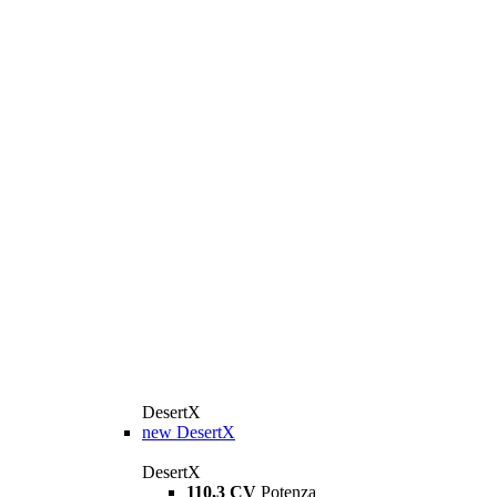
DesertX
new
DesertX
DesertX
110,3 CV
Potenza