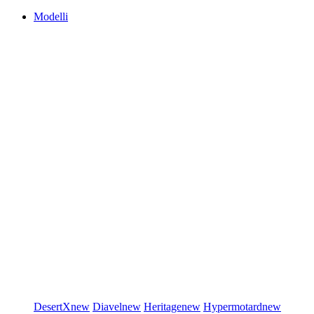
Modelli
DesertX
new
Diavel
new
Heritage
new
Hypermotard
new