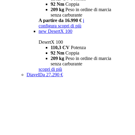
92 Nm
Coppia
209 kg
Peso in ordine di marcia
senza carburante
A partire da 16.990 €
i
configura
scopri di più
new
DesertX 100
DesertX 100
110,3 CV
Potenza
92 Nm
Coppia
209 kg
Peso in ordine di marcia
senza carburante
scopri di più
Diavel
Da 27.290 €