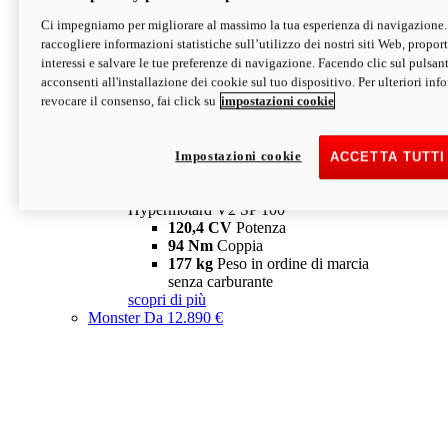
Ci impegniamo per migliorare al massimo la tua esperienza di navigazione.
Hypermotard V2 SP
raccogliere informazioni statistiche sull’utilizzo dei nostri siti Web, proporti
120,4 CV
Potenza
interessi e salvare le tue preferenze di navigazione. Facendo clic sul pulsant
94 Nm
Coppia
acconsenti all'installazione dei cookie sul tuo dispositivo. Per ulteriori in
177 kg
Peso in ordine di marcia
revocare il consenso, fai click su
impostazioni cookie
senza carburante
A partire da 19.890 €
Depotenziata 35 kW: 18.890 €
i
configura
scopri di più
Impostazioni cookie
ACCETTA TUTTI
new
V2 SP 100
Hypermotard V2 SP 100
120,4 CV
Potenza
94 Nm
Coppia
177 kg
Peso in ordine di marcia
senza carburante
scopri di più
Monster
Da 12.890 €