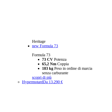
Heritage
new
Formula 73
Formula 73
73 CV
Potenza
65,2 Nm
Coppia
183 kg
Peso in ordine di marcia
senza carburante
scopri di più
Hypermotard
Da 13.290 €