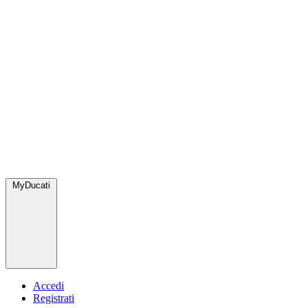
MyDucati
Accedi
Registrati