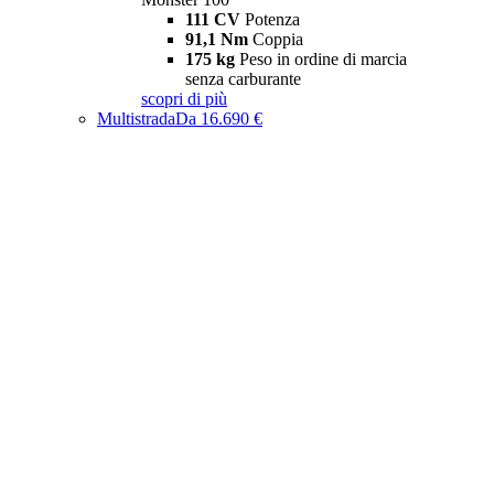
111 CV
Potenza
91,1 Nm
Coppia
175 kg
Peso in ordine di marcia
senza carburante
scopri di più
Multistrada
Da 16.690 €