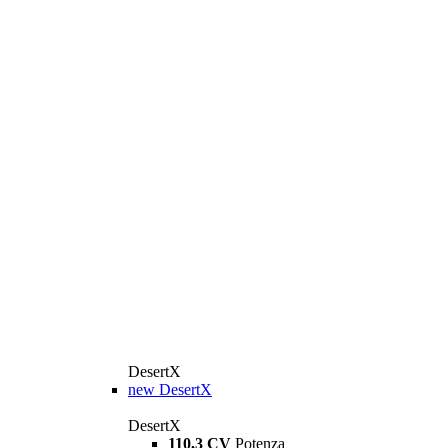
DesertX
new
DesertX
DesertX
110,3 CV
Potenza