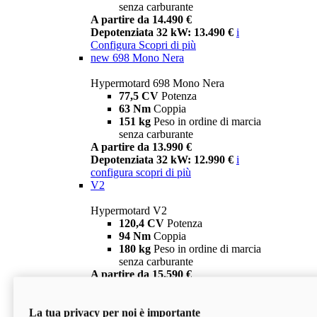
senza carburante
A partire da 14.490 €
Depotenziata 32 kW: 13.490 €
i
Configura
Scopri di più
new
698 Mono Nera
Hypermotard 698 Mono Nera
77,5 CV
Potenza
63 Nm
Coppia
151 kg
Peso in ordine di marcia
senza carburante
A partire da 13.990 €
Depotenziata 32 kW: 12.990 €
i
configura
scopri di più
V2
Hypermotard V2
120,4 CV
Potenza
94 Nm
Coppia
180 kg
Peso in ordine di marcia
senza carburante
A partire da 15.590 €
Depotenziata 35 kW: 14.590 €
i
configura
scopri di più
La tua privacy per noi è importante
V2 SP