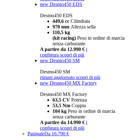
new
Desmo450 EDS
Desmo450 EDS
449,6 cc
Cilindrata
970 mm
Altezza sella
110,5 kg
(kit racing)
Peso in ordine di marcia
senza carburante
A partire da 12.990 €
i
configura
scopri di più
new
Desmo450 SM
Desmo450 SM
rimani aggiornato
scopri di più
new
Desmo450 MX Factory
Desmo450 MX Factory
63,5 CV
Potenza
53,5 Nm
Coppia
104 kg
Peso in ordine di marcia
senza carburante
A partire da 14.990 €
i
configura
scopri di più
Panigale
Da 16.790 €