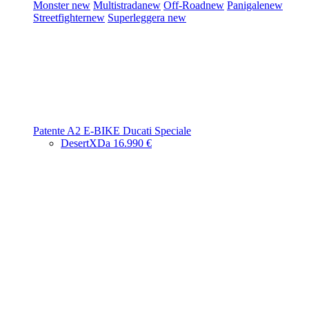
Monster
new
Multistrada
new
Off-Road
new
Panigale
new
Streetfighter
new
Superleggera
new
Patente A2
E-BIKE
Ducati Speciale
DesertX
Da 16.990 €