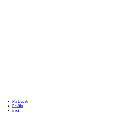
MyDucati
Profilo
Esci